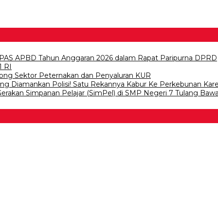
PAS APBD Tahun Anggaran 2026 dalam Rapat Paripurna DPRD
1 RI
ong Sektor Peternakan dan Penyaluran KUR
wang Diamankan Polisi! Satu Rekannya Kabur Ke Perkebunan Kar
 Gerakan Simpanan Pelajar (SimPel) di SMP Negeri 7 Tulang Baw
 Bawang
 Tulangb…