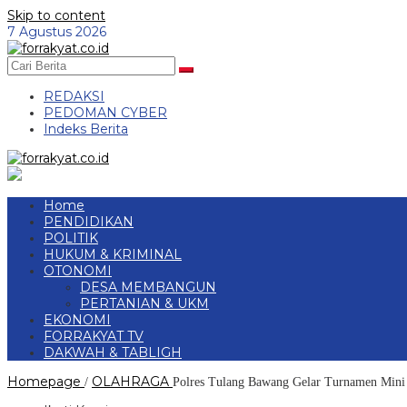
Skip to content
7 Agustus 2026
REDAKSI
PEDOMAN CYBER
Indeks Berita
Home
PENDIDIKAN
POLITIK
HUKUM & KRIMINAL
OTONOMI
DESA MEMBANGUN
PERTANIAN & UKM
EKONOMI
FORRAKYAT TV
DAKWAH & TABLIGH
Homepage
OLAHRAGA
/
Polres Tulang Bawang Gelar Turnamen Mini