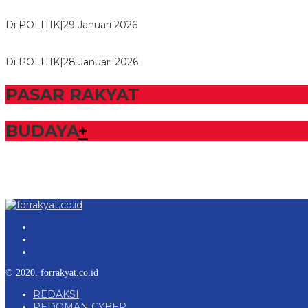
Herman HN Lantik Budi Yohanda sebagai Ketua DPD Partai N
Di POLITIK
|
29 Januari 2026
Bupati Tubaba Hadiri Pelantikan Pengurus DPD dan DPC Par
Di POLITIK
|
28 Januari 2026
PASAR RAKYAT
BUDAYA
+
© 2020. forrakyat.co.id
REDAKSI
PEDOMAN CYBER