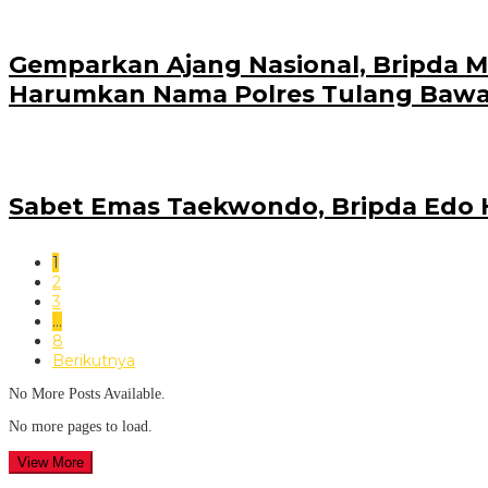
Gemparkan Ajang Nasional, Bripda 
Harumkan Nama Polres Tulang Baw
Sabet Emas Taekwondo, Bripda Edo He
1
2
3
…
8
Berikutnya
No More Posts Available.
No more pages to load.
View More