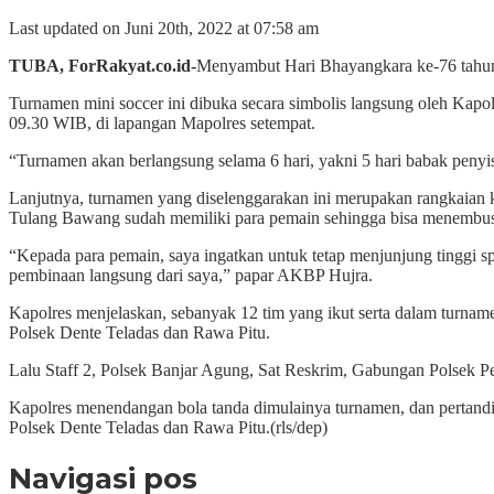
Last updated on Juni 20th, 2022 at 07:58 am
TUBA, ForRakyat.co.id-
Menyambut Hari Bhayangkara ke-76 tahun 
Turnamen mini soccer ini dibuka secara simbolis langsung oleh Kap
09.30 WIB, di lapangan Mapolres setempat.
“Turnamen akan berlangsung selama 6 hari, yakni 5 hari babak penyi
Lanjutnya, turnamen yang diselenggarakan ini merupakan rangkaian 
Tulang Bawang sudah memiliki para pemain sehingga bisa menembus 
“Kepada para pemain, saya ingatkan untuk tetap menjunjung tinggi spo
pembinaan langsung dari saya,” papar AKBP Hujra.
Kapolres menjelaskan, sebanyak 12 tim yang ikut serta dalam turna
Polsek Dente Teladas dan Rawa Pitu.
Lalu Staff 2, Polsek Banjar Agung, Sat Reskrim, Gabungan Polsek Pe
Kapolres menendangan bola tanda dimulainya turnamen, dan pertandi
Polsek Dente Teladas dan Rawa Pitu.(rls/dep)
Navigasi pos