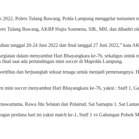
2022, Polres Tulang Bawang, Polda Lampung menggelar turnamen mini 
olres Tulang Bawang, AKBP Hujra Soumena, SIK, MH, dan dihadiri oleh
sihan tanggal 20-24 Juni 2022 dan final tanggal 27 Juni 2022,” kata
kegiatan dalam menyambut Hari Bhayangkara ke-76, sekaligus untuk m
final saat ada pertandingan mini soccer di Mapolda Lampung.
rtifitas dan berjuanglah sekuat tenaga untuk menjadi pemenangnya. Had
men mini soccer menyambut Hari Bhayangkara ke-76, yakni : Staff 1,
nawartama, Rawa Jitu Selatan dan Polairud, Sat Samapta 1, Sat Lantas
ngan perdana hari ini yakni match ke-1, Staff 1 vs Gabungan Polsek 