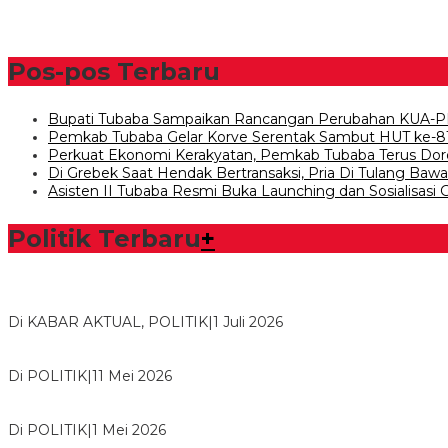
Pos-pos Terbaru
Bupati Tubaba Sampaikan Rancangan Perubahan KUA-P
Pemkab Tubaba Gelar Korve Serentak Sambut HUT ke-8
Perkuat Ekonomi Kerakyatan, Pemkab Tubaba Terus Dor
Di Grebek Saat Hendak Bertransaksi, Pria Di Tulang Ba
Asisten II Tubaba Resmi Buka Launching dan Sosialisasi
Politik Terbaru
+
Bawaslu Tegaskan Sikap Siap Bersinergi Dengan PWI Tulang
Di KABAR AKTUAL, POLITIK
|
1 Juli 2026
Usai Musda, DPD Golkar Tulang Bawang Gelar Rapat Perdana
Di POLITIK
|
11 Mei 2026
M. Aris Pratama Hanan Resmi ‘Nakhodai’ DPD II Partai Golkar
Di POLITIK
|
1 Mei 2026