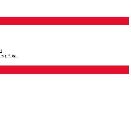
et
ang Barat