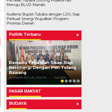
Pemkab Tubaba Dorong Puskesmas
Menuju BLUD Mandiri
Audiensi Bupati Tubaba dengan LDII, Siap
Perkuat Sinergi Wujudkan Program
Prioritas Daerah
Politik Terbaru
+
Bawaslu Tegaskan Sikap Siap
Bersinergi Dengan PWI Tulang
Usai Musda,
Bawang
Bawang Gela
Di KABAR AKTUAL, POLITIK
|
1 Juli 2026
Di POLITIK
|
11 Mei
PASAR RAKYAT
BUDAYA
+