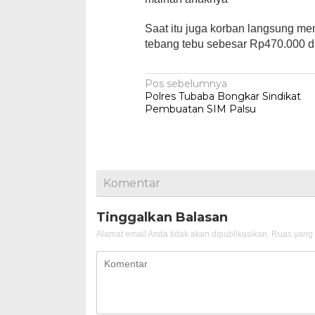
Saat itu juga korban langsung m
tebang tebu sebesar Rp470.000 dar
Navigasi
Pos sebelumnya
Polres Tubaba Bongkar Sindikat
pos
Pembuatan SIM Palsu
Komentar
Tinggalkan Balasan
Alamat email Anda tidak akan dipublikasikan.
Ruas yang 