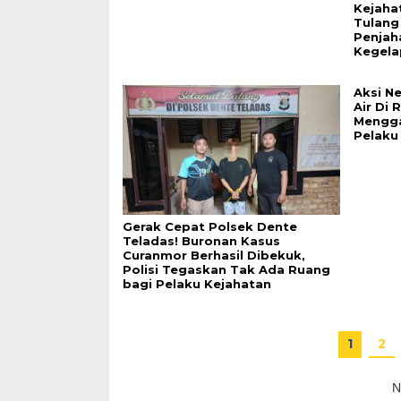
Kejahat
Tulang
Penjaha
Kegela
Aksi N
Air Di 
Mengg
Pelaku
Gerak Cepat Polsek Dente
Teladas! Buronan Kasus
Curanmor Berhasil Dibekuk,
Polisi Tegaskan Tak Ada Ruang
bagi Pelaku Kejahatan
1
2
N