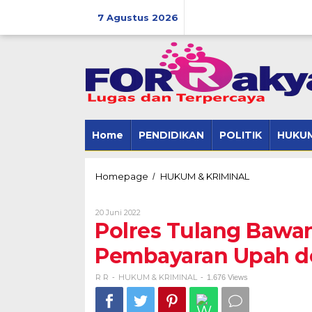
Skip
to
7 Agustus 2026
content
Home
PENDIDIKAN
POLITIK
HUKUM
Polres
Homepage
HUKUM & KRIMINAL
/
Tulang
Bawang
Oleh
20 Juni 2022
Barat
R
Polres Tulang Bawan
Lidik
R
Video
Pembayaran Upah d
TikTok
Pembayaran
Upah
R R
HUKUM & KRIMINAL
-
-
1.676 Views
dengan
Uang