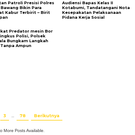
an Patroli Presisi Polres
Audiensi Bapas Kelas II
 Bawang Bikin Para
Kotabumi, Tandatangani Nota
t Kabur Terbirit – Birit
Kesepakatan Pelaksanaan
pan
Pidana Kerja Sosial
ekat Predator mesin Bor
Ringkus Polisi, Polsek
ala Bungkam Langkah
 Tanpa Ampun
3
…
78
Berikutnya
o More Posts Available.