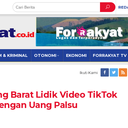
RED
 & KRIMINAL
OTONOMI
EKONOMI
FORRAKYAT TV
Ikuti Kami
g Barat Lidik Video TikTok
engan Uang Palsu