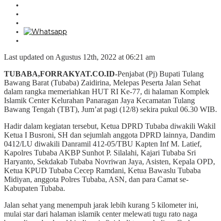
Last updated on Agustus 12th, 2022 at 06:21 am
TUBABA,FORRAKYAT.CO.ID-
Penjabat (Pj) Bupati Tulang
Bawang Barat (Tubaba) Zaidirina, Melepas Peserta Jalan Sehat
dalam rangka memeriahkan HUT RI Ke-77, di halaman Komplek
Islamik Center Kelurahan Panaragan Jaya Kecamatan Tulang
Bawang Tengah (TBT), Jum’at pagi (12/8) sekira pukul 06.30 WIB.
Hadir dalam kegiatan tersebut, Ketua DPRD Tubaba diwakili Wakil
Ketua I Busroni, SH dan sejumlah anggota DPRD lainnya, Dandim
0412/LU diwakili Danramil 412-05/TBU Kapten Inf M. Latief,
Kapolres Tubaba AKBP Sunhot P. Silalahi, Kajari Tubaba Sri
Haryanto, Sekdakab Tubaba Novriwan Jaya, Asisten, Kepala OPD,
Ketua KPUD Tubaba Cecep Ramdani, Ketua Bawaslu Tubaba
Midiyan, anggota Polres Tubaba, ASN, dan para Camat se-
Kabupaten Tubaba.
Jalan sehat yang menempuh jarak lebih kurang 5 kilometer ini,
mulai star dari halaman islamik center melewati tugu rato naga