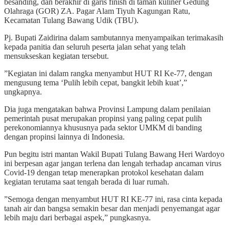
besanding, dan berakhir di garis finish di taman kuliner Gedung
Olahraga (GOR) ZA. Pagar Alam Tiyuh Kagungan Ratu,
Kecamatan Tulang Bawang Udik (TBU).
Pj. Bupati Zaidirina dalam sambutannya menyampaikan terimakasih
kepada panitia dan seluruh peserta jalan sehat yang telah
mensukseskan kegiatan tersebut.
”Kegiatan ini dalam rangka menyambut HUT RI Ke-77, dengan
mengusung tema ‘Pulih lebih cepat, bangkit lebih kuat’,”
ungkapnya.
Dia juga mengatakan bahwa Provinsi Lampung dalam penilaian
pemerintah pusat merupakan propinsi yang paling cepat pulih
perekonomiannya khususnya pada sektor UMKM di banding
dengan propinsi lainnya di Indonesia.
Pun begitu istri mantan Wakil Bupati Tulang Bawang Heri Wardoyo
ini berpesan agar jangan terlena dan lengah terhadap ancaman virus
Covid-19 dengan tetap menerapkan protokol kesehatan dalam
kegiatan terutama saat tengah berada di luar rumah.
”Semoga dengan menyambut HUT RI KE-77 ini, rasa cinta kepada
tanah air dan bangsa semakin besar dan menjadi penyemangat agar
lebih maju dari berbagai aspek,” pungkasnya.