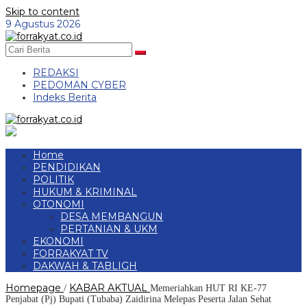
Skip to content
9 Agustus 2026
REDAKSI
PEDOMAN CYBER
Indeks Berita
Home
PENDIDIKAN
POLITIK
HUKUM & KRIMINAL
OTONOMI
DESA MEMBANGUN
PERTANIAN & UKM
EKONOMI
FORRAKYAT TV
DAKWAH & TABLIGH
Homepage
KABAR AKTUAL
/
Memeriahkan HUT RI KE-77
Penjabat (Pj) Bupati (Tubaba) Zaidirina Melepas Peserta Jalan Sehat