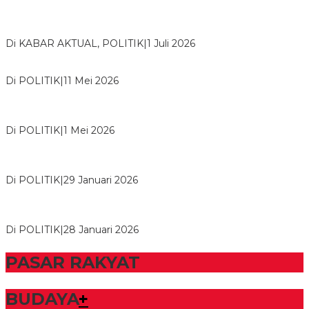
Bawaslu Tegaskan Sikap Siap Bersinergi Dengan PWI Tulang
Bawang
Di KABAR AKTUAL, POLITIK
|
1 Juli 2026
Usai Musda, DPD Golkar Tulang Bawang Gelar Rapat Perdana
Di POLITIK
|
11 Mei 2026
M. Aris Pratama Hanan Resmi ‘Nakhodai’ DPD II Partai Golkar
Tulangb…
Di POLITIK
|
1 Mei 2026
Herman HN Lantik Budi Yohanda sebagai Ketua DPD Partai
NasDem Mesuji Periode 202…
Di POLITIK
|
29 Januari 2026
Bupati Tubaba Hadiri Pelantikan Pengurus DPD dan DPC
Partai NasDem Kabupaten Tul…
Di POLITIK
|
28 Januari 2026
PASAR RAKYAT
BUDAYA
+