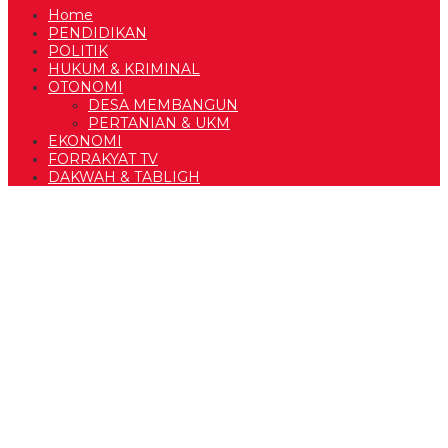
Home
PENDIDIKAN
POLITIK
HUKUM & KRIMINAL
OTONOMI
DESA MEMBANGUN
PERTANIAN & UKM
EKONOMI
FORRAKYAT TV
DAKWAH & TABLIGH