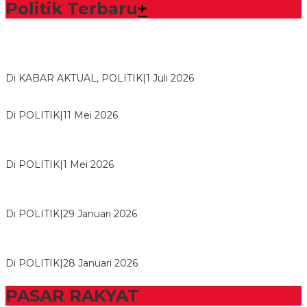
Politik Terbaru
+
Bawaslu Tegaskan Sikap Siap Bersinergi Dengan PWI Tulang
Bawang
Di KABAR AKTUAL, POLITIK
|
1 Juli 2026
Usai Musda, DPD Golkar Tulang Bawang Gelar Rapat Perdana
Di POLITIK
|
11 Mei 2026
M. Aris Pratama Hanan Resmi ‘Nakhodai’ DPD II Partai Golkar
Tulangb…
Di POLITIK
|
1 Mei 2026
Herman HN Lantik Budi Yohanda sebagai Ketua DPD Partai
NasDem Mesuji Periode 202…
Di POLITIK
|
29 Januari 2026
Bupati Tubaba Hadiri Pelantikan Pengurus DPD dan DPC
Partai NasDem Kabupaten Tul…
Di POLITIK
|
28 Januari 2026
PASAR RAKYAT