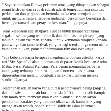
” Saya sampaikan Bahwa pelataran teras, yang dibayangkan sebagai
ruang terdepan dari sebuah rumah adalah tempat dimana aktivitas
perkenalan dan perjumpaan bermula, maka teras menjadi pilihan
untuk memulai festival sebagai undangan berkunjung berjumpa dan
bercengkerama dalam perayaan kesenian,” ungkapnya
Teras kesadaran adalah upaya Tubaba untuk memperkenalkan
segala kesenian yang telah diracik dan dikemas hampir sepanjang
tahun di dalam “Rumah Tubaba” untuk kemudian disajikan kepada
para warga dan tamu festival, yang terbagi menjadi tiga menu utama
yaitu pertunjukan, pameran/ pemutaran film dan lokakarya.
“ada beberapa karya berupaya membuat terobosan estetika, karya
tari “Site Specifik” akan dipentaskan di pasar ikonik besutan Andra
Matin, Pasar Pulung Kencana. Para penari memungut berbagai
tanda yang terhampar dari ruang dan fenomena pasar, lantas
dipresentasikan melalui vocabulari gerak hasil temuan mereka
sendiri. Ujarnya
Teater anak adalah karya yang durasi penciptaanya paling panjang
dalam festival ini, bocah-bocah berusia 6-15 tahun berlatih hampir
satu tahun demi mementaskan lakon “Bunian” sebuah lakon
pendidikan karakter yang memunculkan watak hantu baik yang
mengajarkan respek, sopan santun, solidaritas dan kecintaan
terhadap lingkungan.