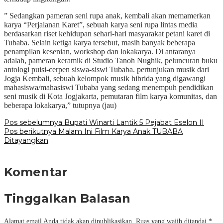
” Sedangkan pameran seni rupa anak, kembali akan memamerkan
karya “Perjalanan Karet”, sebuah karya seni rupa lintas media
berdasarkan riset kehidupan sehari-hari masyarakat petani karet di
Tubaba. Selain ketiga karya tersebut, masih banyak beberapa
penampilan kesenian, workshop dan lokakarya. Di antaranya
adalah, pameran keramik di Studio Tanoh Nughik, peluncuran buku
antologi puisi-cerpen siswa-siswi Tubaba. pertunjukan musik dari
Jogja Kembali, sebuah kelompok musik hibrida yang digawangi
mahasiswa/mahasiswi Tubaba yang sedang menempuh pendidikan
seni musik di Kota Jogjakarta, pemutaran film karya komunitas, dan
beberapa lokakarya,” tutupnya (jau)
Navigasi
Pos sebelumnya
Bupati Winarti Lantik 5 Pejabat Eselon II
Pos berikutnya
Malam Ini Film Karya Anak TUBABA
pos
Ditayangkan
Komentar
Tinggalkan Balasan
Alamat email Anda tidak akan dipublikasikan.
Ruas yang wajib ditandai
*