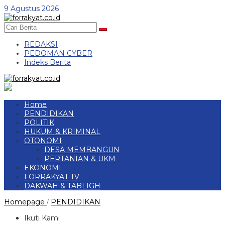
Skip
9 Agustus 2026
to
content
REDAKSI
PEDOMAN CYBER
Indeks Berita
Home
PENDIDIKAN
POLITIK
HUKUM & KRIMINAL
OTONOMI
DESA MEMBANGUN
PERTANIAN & UKM
EKONOMI
FORRAKYAT TV
DAKWAH & TABLIGH
Tubaba
Homepage
PENDIDIKAN
/
Kembali
Menggelar
Ikuti Kami
Even