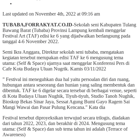
Last updated on November 4th, 2022 at 09:16 am
TUBABA,FORRAKYAT.CO.ID
-Sekolah seni Kabupaten Tulang
Bawang Barat (Tubaba) Provinsi Lampung kembali menggelar
Festival Art (TAF) edisi ke 6 yang dijadwalkan berlangsung pada
tanggal 4-6 November 2022.
Semi Ikra Anggara, Direktur sekolah seni tubaba, mengatakan
kegiatan tersebut merupakan edisi TAF ke 6 mengusung tema
utama: (Self & Space) ujarnya saat menggelar Konferensi Pers di
Cafe Kota Budaya Uluan Nugrik. Kamis 03/11/2022
” Festival ini meneguhkan dua hal yaitu persoalan diri dan ruang,
hubungan antara seseorang dan hunian yang saling membentuk dan
dibentuk. TAF ke 6 digelar secara tersebar di berbagai venue, seperti
di Kota Budaya Uluan Nughik, Tiyuh-tiyuh, Studio Tanoh Nughik,
Bioskop Bekas Sinar Jaya, Sessat Agung Bumi Gayo Ragem Sai
Mangi Wawai dan Pasar Pulung Kencana.” Kata dia
Festival tersebut diproyeksikan terwujud secara trilogis, diadakan
dari tahun 2022, 2023, dan berakhir di 2024. Mengusung tema
utama: (Self & Space) dan sub tema tahun ini adalah (Terrace of
Awareness)