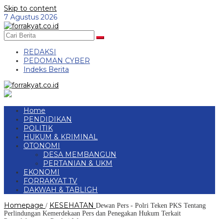
Skip to content
7 Agustus 2026
REDAKSI
PEDOMAN CYBER
Indeks Berita
Home
PENDIDIKAN
POLITIK
HUKUM & KRIMINAL
OTONOMI
DESA MEMBANGUN
PERTANIAN & UKM
EKONOMI
FORRAKYAT TV
DAKWAH & TABLIGH
Homepage
KESEHATAN
/
Dewan Pers - Polri Teken PKS Tentang
Perlindungan Kemerdekaan Pers dan Penegakan Hukum Terkait