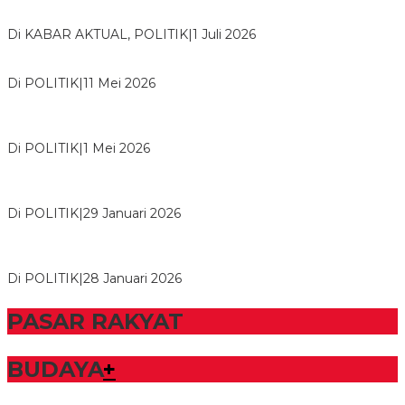
Bawaslu Tegaskan Sikap Siap Bersinergi Dengan PWI Tulang
Bawang
Di KABAR AKTUAL, POLITIK
|
1 Juli 2026
Usai Musda, DPD Golkar Tulang Bawang Gelar Rapat Perdana
Di POLITIK
|
11 Mei 2026
M. Aris Pratama Hanan Resmi ‘Nakhodai’ DPD II Partai Golkar
Tulangb…
Di POLITIK
|
1 Mei 2026
Herman HN Lantik Budi Yohanda sebagai Ketua DPD Partai
NasDem Mesuji Periode 202…
Di POLITIK
|
29 Januari 2026
Bupati Tubaba Hadiri Pelantikan Pengurus DPD dan DPC
Partai NasDem Kabupaten Tul…
Di POLITIK
|
28 Januari 2026
PASAR RAKYAT
BUDAYA
+