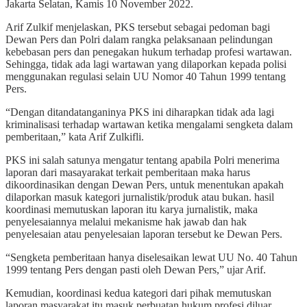
Jakarta Selatan, Kamis 10 November 2022.
Arif Zulkif menjelaskan, PKS tersebut sebagai pedoman bagi
Dewan Pers dan Polri dalam rangka pelaksanaan pelindungan
kebebasan pers dan penegakan hukum terhadap profesi wartawan.
Sehingga, tidak ada lagi wartawan yang dilaporkan kepada polisi
menggunakan regulasi selain UU Nomor 40 Tahun 1999 tentang
Pers.
“Dengan ditandatanganinya PKS ini diharapkan tidak ada lagi
kriminalisasi terhadap wartawan ketika mengalami sengketa dalam
pemberitaan,” kata Arif Zulkifli.
PKS ini salah satunya mengatur tentang apabila Polri menerima
laporan dari masayarakat terkait pemberitaan maka harus
dikoordinasikan dengan Dewan Pers, untuk menentukan apakah
dilaporkan masuk kategori jurnalistik/produk atau bukan.
hasil
koordinasi memutuskan laporan itu karya jurnalistik, maka
penyelesaiannya melalui mekanisme hak jawab dan hak
penyelesaian atau penyelesaian laporan tersebut ke Dewan Pers.
“Sengketa pemberitaan hanya diselesaikan lewat UU No. 40 Tahun
1999 tentang Pers dengan pasti oleh Dewan Pers,” ujar Arif.
Kemudian, koordinasi kedua kategori dari pihak memutuskan
laporan masyarakat itu masuk perbuatan hukum profesi diluar