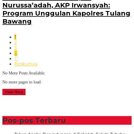
Nurussa’adah, AKP Irwansyah:
Program Unggulan Kapolres Tulang
Bawang
1
2
3
…
11
Berikutnya
No More Posts Available.
No more pages to load.
View More
Pos-pos Terbaru