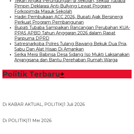
Tekan Angka Perundungan di Sekolah, Sekda Tubaba
Pimpin Deklarasi Anti-Bullying Lewat Program
Forkopimda Masuk Sekolah
Hadiri Pembukaan ACC 2026, Bupati Ajak Bersinergi
Perkuat Program Pembangunan
Bupati Tubaba Sampaikan Rancangan Perubahan KUA-
PPAS APBD Tahun Anggaran 2026 dalam Rapat
Paripurna DPRD
Satresnarkoba Polres Tulang Bawang Bekuk Dua Pria,
Sabu Dan Alat Hisap Di Amankan
Serka Meisi Babinsa Desa Sidang Iso Mukti Laksanakan
Anjangsana dan Bantu Perehaban Rumah Warga
Politik Terbaru
+
Bawaslu Tegaskan Sikap Siap Bersinergi Dengan PWI Tulang
Bawang
Di KABAR AKTUAL, POLITIK
|
1 Juli 2026
Usai Musda, DPD Golkar Tulang Bawang Gelar Rapat Perdana
Di POLITIK
|
11 Mei 2026
M. Aris Pratama Hanan Resmi ‘Nakhodai’ DPD II Partai Golkar