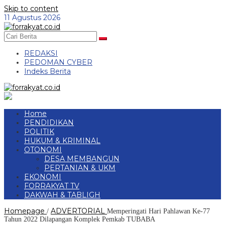
Skip to content
11 Agustus 2026
REDAKSI
PEDOMAN CYBER
Indeks Berita
Home
PENDIDIKAN
POLITIK
HUKUM & KRIMINAL
OTONOMI
DESA MEMBANGUN
PERTANIAN & UKM
EKONOMI
FORRAKYAT TV
DAKWAH & TABLIGH
Homepage
ADVERTORIAL
/
Memperingati Hari Pahlawan Ke-77
Tahun 2022 Dilapangan Komplek Pemkab TUBABA