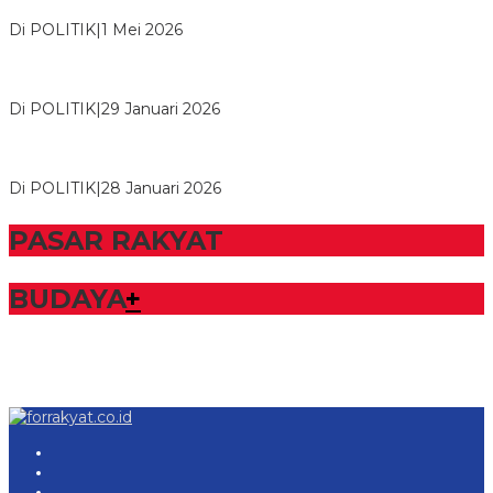
Tulangb…
Di POLITIK
|
1 Mei 2026
Herman HN Lantik Budi Yohanda sebagai Ketua DPD Partai
NasDem Mesuji Periode 202…
Di POLITIK
|
29 Januari 2026
Bupati Tubaba Hadiri Pelantikan Pengurus DPD dan DPC
Partai NasDem Kabupaten Tul…
Di POLITIK
|
28 Januari 2026
PASAR RAKYAT
BUDAYA
+