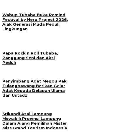
Wabup Tubaba Buka Remind
Festival by Hero Project 2026,
Ajak Generasi Muda Peduli
Lingkungan
Papa Rock n Roll Tubaba,
Panggung Seni dan Aksi
Peduli
Penyimbang Adat Megou Pak
Tulangbawang Berikan Gelar
Adat Kepada Delapan Ulama
dan Ustadz
Srikandi Asal Lampung
Mewakili Provinsi Lampung
Dalam Ajang Pemilihan Mister
Miss Grand Tourism Indonesia