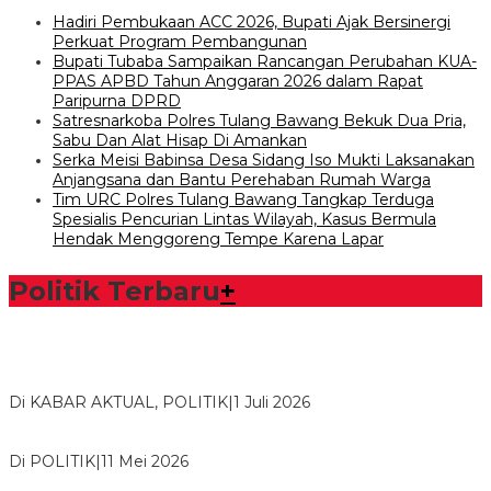
Hadiri Pembukaan ACC 2026, Bupati Ajak Bersinergi
Perkuat Program Pembangunan
Bupati Tubaba Sampaikan Rancangan Perubahan KUA-
PPAS APBD Tahun Anggaran 2026 dalam Rapat
Paripurna DPRD
Satresnarkoba Polres Tulang Bawang Bekuk Dua Pria,
Sabu Dan Alat Hisap Di Amankan
Serka Meisi Babinsa Desa Sidang Iso Mukti Laksanakan
Anjangsana dan Bantu Perehaban Rumah Warga
Tim URC Polres Tulang Bawang Tangkap Terduga
Spesialis Pencurian Lintas Wilayah, Kasus Bermula
Hendak Menggoreng Tempe Karena Lapar
Politik Terbaru
+
Bawaslu Tegaskan Sikap Siap Bersinergi Dengan PWI Tulang
Bawang
Di KABAR AKTUAL, POLITIK
|
1 Juli 2026
Usai Musda, DPD Golkar Tulang Bawang Gelar Rapat Perdana
Di POLITIK
|
11 Mei 2026