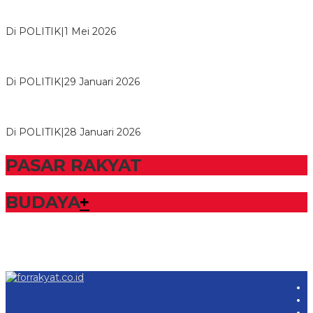
M. Aris Pratama Hanan Resmi ‘Nakhodai’ DPD II Partai Golkar
Tulangb…
Di POLITIK
|
1 Mei 2026
Herman HN Lantik Budi Yohanda sebagai Ketua DPD Partai
NasDem Mesuji Periode 202…
Di POLITIK
|
29 Januari 2026
Bupati Tubaba Hadiri Pelantikan Pengurus DPD dan DPC
Partai NasDem Kabupaten Tul…
Di POLITIK
|
28 Januari 2026
PASAR RAKYAT
BUDAYA
+