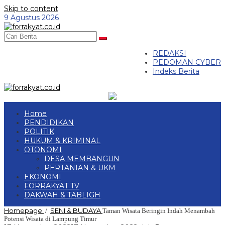
Skip to content
9 Agustus 2026
REDAKSI
PEDOMAN CYBER
Indeks Berita
Home
PENDIDIKAN
POLITIK
HUKUM & KRIMINAL
OTONOMI
DESA MEMBANGUN
PERTANIAN & UKM
EKONOMI
FORRAKYAT TV
DAKWAH & TABLIGH
Homepage
SENI & BUDAYA
/
Taman Wisata Beringin Indah Menambah
Potensi Wisata di Lampung Timur