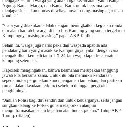
mengajak seluruh warga yang ada di tiga kecamatan, yakni Banjar
Agung, Banjar Margo, dan Banjar Baru, untuk bersama-sama
menjaga situasi kamtibmas di wilayahnya masing-masing agar tetap
kondusif.
“Cara yang dilakukan adalah dengan meningkatkan kegiatan ronda
di malam hari oleh warga di tiap Pos Kamling yang sudah tergelar di
Kampungnya masing-masing,” papar AKP Taufiq.
Selain itu, warga juga harus peka dan waspada apabila ada
pendatang baru yang masuk ke Kampungnya, yakni dengan cara
mengaktifkan kembali tamu 1 X 24 Jam wajib lapor ke aparatur
kampung setempat.
Kapolsek mengingatkan, bahwa keamanan merupakan tanggung
jawab kita bersama-sama. Untuk itu bila memarkir kendaraan
sepeda motor pergunakan kunci pengaman tambahan, dan pastikan
rumah dalam keadaan terkunci sebelum ditinggal pergi oleh
penghuninya.
“Jadilah Polisi bagi diri sendiri dan untuk keluarganya, serta jangan
sungkan datang ke Polsek guna melaporkan ataupun
menginformasikan suatu kejadian atau tindak pidana.” Tutup AKP
Taufiq. (ril/dep)