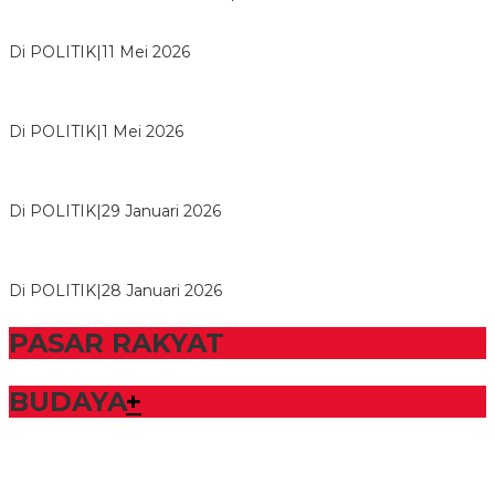
Usai Musda, DPD Golkar Tulang Bawang Gelar Rapat Perdana
Di POLITIK
|
11 Mei 2026
M. Aris Pratama Hanan Resmi ‘Nakhodai’ DPD II Partai Golkar
Tulangb…
Di POLITIK
|
1 Mei 2026
Herman HN Lantik Budi Yohanda sebagai Ketua DPD Partai
NasDem Mesuji Periode 202…
Di POLITIK
|
29 Januari 2026
Bupati Tubaba Hadiri Pelantikan Pengurus DPD dan DPC
Partai NasDem Kabupaten Tul…
Di POLITIK
|
28 Januari 2026
PASAR RAKYAT
BUDAYA
+