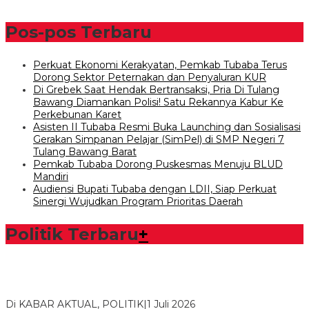
Pos-pos Terbaru
Perkuat Ekonomi Kerakyatan, Pemkab Tubaba Terus
Dorong Sektor Peternakan dan Penyaluran KUR
Di Grebek Saat Hendak Bertransaksi, Pria Di Tulang
Bawang Diamankan Polisi! Satu Rekannya Kabur Ke
Perkebunan Karet
Asisten II Tubaba Resmi Buka Launching dan Sosialisasi
Gerakan Simpanan Pelajar (SimPel) di SMP Negeri 7
Tulang Bawang Barat
Pemkab Tubaba Dorong Puskesmas Menuju BLUD
Mandiri
Audiensi Bupati Tubaba dengan LDII, Siap Perkuat
Sinergi Wujudkan Program Prioritas Daerah
Politik Terbaru
+
Bawaslu Tegaskan Sikap Siap Bersinergi Dengan PWI Tulang
Bawang
Di KABAR AKTUAL, POLITIK
|
1 Juli 2026