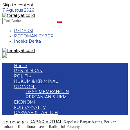
Skip to content
7 Agustus 2026
REDAKSI
PEDOMAN CYBER
Indeks Berita
Home
PENDIDIKAN
POLITIK
HUKUM & KRIMINAL
OTONOMI
DESA MEMBANGUN
PERTANIAN & UKM
EKONOMI
FORRAKYAT TV
DAKWAH & TABLIGH
Homepage
KABAR AKTUAL
/
Kapolsek Banjar Agung Berikan
Imbauan Kamtibmas Lewat Radio, Ini Pesannya