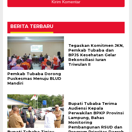
BERITA TERBARU
Tegaskan Komitmen JKN,
Pemkab Tubaba dan
BPJS Kesehatan Gelar
Rekonsiliasi Iuran
Triwulan II
Pemkab Tubaba Dorong
Puskesmas Menuju BLUD
Mandiri
Bupati Tubaba Terima
Audiensi Kepala
Perwakilan BPKP Provinsi
Lampung, Bahas
Monitoring
Pembangunan RSUD dan
Bupati Tubaba Tinjau
Program Prioritas Daerah