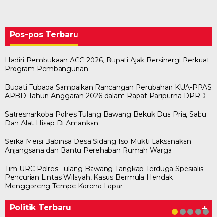
Pos-pos Terbaru
Hadiri Pembukaan ACC 2026, Bupati Ajak Bersinergi Perkuat
Program Pembangunan
Bupati Tubaba Sampaikan Rancangan Perubahan KUA-PPAS
APBD Tahun Anggaran 2026 dalam Rapat Paripurna DPRD
Satresnarkoba Polres Tulang Bawang Bekuk Dua Pria, Sabu
Dan Alat Hisap Di Amankan
Serka Meisi Babinsa Desa Sidang Iso Mukti Laksanakan
Anjangsana dan Bantu Perehaban Rumah Warga
Tim URC Polres Tulang Bawang Tangkap Terduga Spesialis
Pencurian Lintas Wilayah, Kasus Bermula Hendak
Bawaslu Tegaskan Sikap Siap Bersinergi
Usai Musda, DPD Golkar Tulang Bawang Gelar
M. Aris Pratama Hanan Resmi ‘Nakhodai’ DPD II
Herman HN Lantik Budi Yohanda sebagai
Bupati Tubaba Hadiri Pelantikan Pengurus DPD
Menggoreng Tempe Karena Lapar
Dengan PWI Tulang Bawang
Rapat Perdana
Partai Golkar Tulangb…
Ketua DPD Partai NasDem Mesuji Periode 202…
dan DPC Partai NasDem Kabupaten Tul…
Di KABAR AKTUAL, POLITIK
Di POLITIK
Di POLITIK
Di POLITIK
Di POLITIK
|
|
|
|
11 Mei 2026
1 Mei 2026
29 Januari 2026
28 Januari 2026
|
1 Juli 2026
Politik Terbaru
+