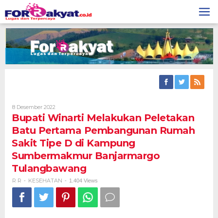
Skip
to
content
Oleh
8 Desember 2022
R
Bupati Winarti Melakukan Peletakan
R
Batu Pertama Pembangunan Rumah
Sakit Tipe D di Kampung
Sumbermakmur Banjarmargo
Tulangbawang
R R
KESEHATAN
-
-
1.404 Views