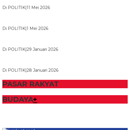
Usai Musda, DPD Golkar Tulang Bawang Gelar Rapat Perdana
Di POLITIK
|
11 Mei 2026
M. Aris Pratama Hanan Resmi ‘Nakhodai’ DPD II Partai Golkar
Tulangb…
Di POLITIK
|
1 Mei 2026
Herman HN Lantik Budi Yohanda sebagai Ketua DPD Partai
NasDem Mesuji Periode 202…
Di POLITIK
|
29 Januari 2026
Bupati Tubaba Hadiri Pelantikan Pengurus DPD dan DPC
Partai NasDem Kabupaten Tul…
Di POLITIK
|
28 Januari 2026
PASAR RAKYAT
BUDAYA
+