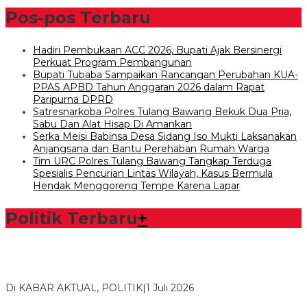
Pos-pos Terbaru
Hadiri Pembukaan ACC 2026, Bupati Ajak Bersinergi
Perkuat Program Pembangunan
Bupati Tubaba Sampaikan Rancangan Perubahan KUA-
PPAS APBD Tahun Anggaran 2026 dalam Rapat
Paripurna DPRD
Satresnarkoba Polres Tulang Bawang Bekuk Dua Pria,
Sabu Dan Alat Hisap Di Amankan
Serka Meisi Babinsa Desa Sidang Iso Mukti Laksanakan
Anjangsana dan Bantu Perehaban Rumah Warga
Tim URC Polres Tulang Bawang Tangkap Terduga
Spesialis Pencurian Lintas Wilayah, Kasus Bermula
Hendak Menggoreng Tempe Karena Lapar
Politik Terbaru
+
Bawaslu Tegaskan Sikap Siap Bersinergi Dengan PWI Tulang
Bawang
Di KABAR AKTUAL, POLITIK
|
1 Juli 2026