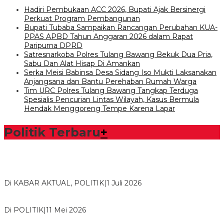
Hadiri Pembukaan ACC 2026, Bupati Ajak Bersinergi
Perkuat Program Pembangunan
Bupati Tubaba Sampaikan Rancangan Perubahan KUA-
PPAS APBD Tahun Anggaran 2026 dalam Rapat
Paripurna DPRD
Satresnarkoba Polres Tulang Bawang Bekuk Dua Pria,
Sabu Dan Alat Hisap Di Amankan
Serka Meisi Babinsa Desa Sidang Iso Mukti Laksanakan
Anjangsana dan Bantu Perehaban Rumah Warga
Tim URC Polres Tulang Bawang Tangkap Terduga
Spesialis Pencurian Lintas Wilayah, Kasus Bermula
Hendak Menggoreng Tempe Karena Lapar
Politik Terbaru
+
Bawaslu Tegaskan Sikap Siap Bersinergi Dengan PWI Tulang
Bawang
Di KABAR AKTUAL, POLITIK
|
1 Juli 2026
Usai Musda, DPD Golkar Tulang Bawang Gelar Rapat Perdana
Di POLITIK
|
11 Mei 2026