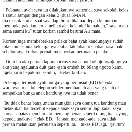
” Pebuatan ayah saya itu dilakukannya semenjak saya sekolah kelas
1 (satu) sampai dengan kelas 2 (dua) SMAN.
dia masuk kamar saat saya lagi tidur dikamar depan kemudian
membuka pakaian terus melihat alat kelamin/ kemaluan,” saya malu
sama suami ku” tutur korban sambil berurai Air mata.
Korban juga membeberkan prilaku bejat ayah kandungnya sudah
diketahui semua keluarganya akibat tak tahan menahan rasa malu
sebelumnya korban pernah melaporkan perbuatan pelaku
” Dulu itu aku pernah laporan terus saya cabut lagi ujung-ujungnya
aku yang ngeluarin duit gara -gara embah ku bilang ngopo kamu
ngelaporin bapak mu sendiri,” Beber korban.
Di tempat terpisah ayah bunga yang berinisial (ED) kepada
wartawan melalui telepon seluler membantah apa yang telah di
sampaikan bunga anak kandung nya itu tidak benar.
“Itu tidak benar bang ,mana mungkin saya orang tua kandung mau
melakukan hal tersebut kepada anak saya sendiri,tapi kalau saya
hanya sebatas mencium itu memang benar, seperti orang tua sayang
kepada anaknya,” elak ED. “Jangan mengada-ada, saya tidak
pernah melakukan perbuatan seperti itu, ” tukas ED lagi. (jau/tim)