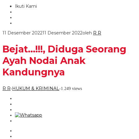
Ikuti Kami
11 Desember 2022
11 Desember 2022
oleh
R R
Bejat…!!!, Diduga Seorang
Ayah Nodai Anak
Kandungnya
R R
HUKUM & KRIMINAL
-
-
1.249 views