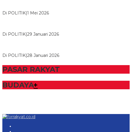
M. Aris Pratama Hanan Resmi ‘Nakhodai’ DPD II Partai Golkar
Tulangb…
Di POLITIK
|
1 Mei 2026
Herman HN Lantik Budi Yohanda sebagai Ketua DPD Partai
NasDem Mesuji Periode 202…
Di POLITIK
|
29 Januari 2026
Bupati Tubaba Hadiri Pelantikan Pengurus DPD dan DPC
Partai NasDem Kabupaten Tul…
Di POLITIK
|
28 Januari 2026
PASAR RAKYAT
BUDAYA
+