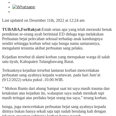
Last updated on Desember 11th, 2022 at 12:24 am
TUBABA,ForRakyat-
Entah setan apa yang telah merasuki
benak
pemikiran se-orang ayah berinisial ED diduga tega melakukan
Perbuatan bejat pelecahan seksual terhadap anak kandungnya
sendiri sehingga korban sebut saja bunga nama samarannya,
mengalami terauma akibat perbuatan sang pelaku.
Kejadian tersebut di alami korban yang merupakan warga di salah
satu tiyuh, Kabupaten Tulangbawang Barat.
Terkuaknya kejadian tersebut lantaran korban menceritakan
perbuatan sang ayahnya kepada wartawan. pada hari Jum’at
(9/12/2022) sekira pukul .10.00.WIB.
” Mohon Bantu dari abang Sampai saat ini saya masih trauma dan
ketakutan atas kejadian itu, walaupun saya sudah menikah tapi
masih teringat atas perilaku bejat orang tua saya,” terang korban.
bunga, juga menceritakan perbuatan bejat sang ayahnya kepada
dirinya bukan hanya sekali saja tapi sudah berulang kali dengan
tekanan ancaman sehingga korban hanya pasrah.