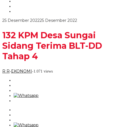
Sidang
Terima
BLT-
DD
oleh
25 Desember 2022
25 Desember 2022
Tahap
R
4
R
132 KPM Desa Sungai
Sidang Terima BLT-DD
Tahap 4
R R
EKONOMI
-
-
1.071 views