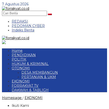
Skip
7 Agustus 2026
to
content
REDAKSI
PEDOMAN CYBER
Indeks Berita
Home
PENDIDIKAN
POLITIK
HUKUM & KRIMINAL
OTONOMI
DESA MEMBANGUN
PERTANIAN & UKM
EKONOMI
FORRAKYAT TV
DAKWAH & TABLIGH
132
Homepage
EKONOMI
/
KPM
Desa
Ikuti Kami
Sungai