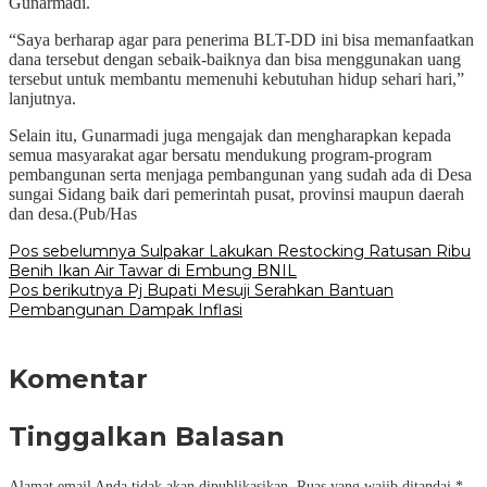
Gunarmadi.
“Saya berharap agar para penerima BLT-DD ini bisa memanfaatkan
dana tersebut dengan sebaik-baiknya dan bisa menggunakan uang
tersebut untuk membantu memenuhi kebutuhan hidup sehari hari,”
lanjutnya.
Selain itu, Gunarmadi juga mengajak dan mengharapkan kepada
semua masyarakat agar bersatu mendukung program-program
pembangunan serta menjaga pembangunan yang sudah ada di Desa
sungai Sidang baik dari pemerintah pusat, provinsi maupun daerah
dan desa.(Pub/Has
Navigasi
Pos sebelumnya
Sulpakar Lakukan Restocking Ratusan Ribu
Benih Ikan Air Tawar di Embung BNIL
pos
Pos berikutnya
Pj Bupati Mesuji Serahkan Bantuan
Pembangunan Dampak Inflasi
Komentar
Tinggalkan Balasan
Alamat email Anda tidak akan dipublikasikan.
Ruas yang wajib ditandai
*