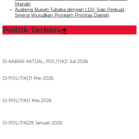
Mandiri
Audiensi Bupati Tubaba dengan LDII, Siap Perkuat
Sinergi Wujudkan Program Prioritas Daerah
Politik Terbaru
+
Bawaslu Tegaskan Sikap Siap Bersinergi Dengan PWI Tulang
Bawang
Di KABAR AKTUAL, POLITIK
|
1 Juli 2026
Usai Musda, DPD Golkar Tulang Bawang Gelar Rapat Perdana
Di POLITIK
|
11 Mei 2026
M. Aris Pratama Hanan Resmi ‘Nakhodai’ DPD II Partai Golkar
Tulangb…
Di POLITIK
|
1 Mei 2026
Herman HN Lantik Budi Yohanda sebagai Ketua DPD Partai
NasDem Mesuji Periode 202…
Di POLITIK
|
29 Januari 2026
Bupati Tubaba Hadiri Pelantikan Pengurus DPD dan DPC