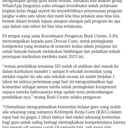
menghimpun group guru kelas rendah, biasakan kita adakan group
WhatsApp fungsinya yaitu sebagai koordinator untuk pelaksaan
kegitan kelas tinggi seperti itu teruselebihnya penyusunan program
jangka waktu satu tahun dan nanti kita bisa petakan atau bisa kita
bentuk dalam bentuk tujuan ataupun ulangan jadi program itu apa
saja dalam satu tahun ini biar bisa terlaksana.
Di tempat yang sama Koordinator Pengawas Budi Utomo, S.Pd.
menyampaikan kepada para Dewan Guru, untuk peningkatan
kompetensi yang terutama di semester kedua tahun pelajaran ini
untuk banyak-banyak melakukan bimbingan dan pelatihan terkait
penerapan kurikulum merdeka nanti 2023 ini.
“semua pendidikan terutama SD sudah di arahkan dari masuk ke
dalam kurikulum mandiri 1 sampai 8 sekolah kemudian yang
melalui reguler itu ada satu sekolah swasta ini sudah berjalan 1
tahun ini intinya pertemuan pagi hari ini mengoptimalkan lagi
komunitas sebagai sarana media untuk peningkatan kompetensi
supaya mereka bahwasanya tetap update terus perkembangan
pendidikan nya,” terang Budi Utomo selaku pengawas
“Otomalisasi mengoptimalkan komunitas belajar guru yang sudah
ada sekarang yang namanya Kelompok Kerja Guru (KKG) dalam
rapat hari ini gugus 2 (dua) intinya dari mulai sekarang komunitas
bagi guru untuk saling berbagi meningkatkan kompetensinya karena
kita pernah off selama covid-19 melanda kita, jadi mulai dari