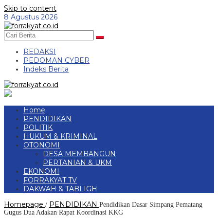
Skip to content
8 Agustus 2026
REDAKSI
PEDOMAN CYBER
Indeks Berita
Home
PENDIDIKAN
POLITIK
HUKUM & KRIMINAL
OTONOMI
DESA MEMBANGUN
PERTANIAN & UKM
EKONOMI
FORRAKYAT TV
DAKWAH & TABLIGH
Homepage
PENDIDIKAN
/
Pendidikan Dasar Simpang Pematang
Gugus Dua Adakan Rapat Koordinasi KKG