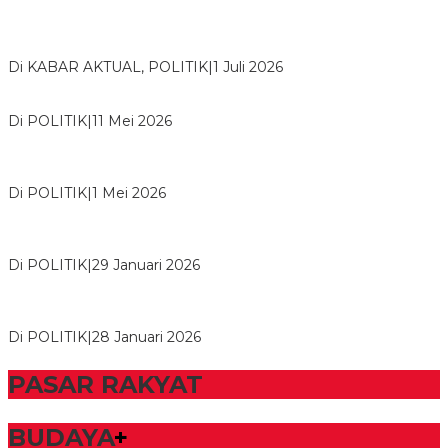
Bawaslu Tegaskan Sikap Siap Bersinergi Dengan PWI Tulang
Bawang
Di KABAR AKTUAL, POLITIK
|
1 Juli 2026
Usai Musda, DPD Golkar Tulang Bawang Gelar Rapat Perdana
Di POLITIK
|
11 Mei 2026
M. Aris Pratama Hanan Resmi ‘Nakhodai’ DPD II Partai Golkar
Tulangb…
Di POLITIK
|
1 Mei 2026
Herman HN Lantik Budi Yohanda sebagai Ketua DPD Partai
NasDem Mesuji Periode 202…
Di POLITIK
|
29 Januari 2026
Bupati Tubaba Hadiri Pelantikan Pengurus DPD dan DPC
Partai NasDem Kabupaten Tul…
Di POLITIK
|
28 Januari 2026
PASAR RAKYAT
BUDAYA
+