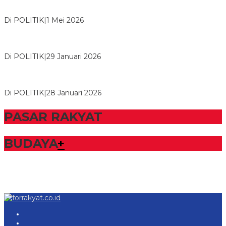
M. Aris Pratama Hanan Resmi ‘Nakhodai’ DPD II Partai Golkar
Tulangb…
Di POLITIK
|
1 Mei 2026
Herman HN Lantik Budi Yohanda sebagai Ketua DPD Partai
NasDem Mesuji Periode 202…
Di POLITIK
|
29 Januari 2026
Bupati Tubaba Hadiri Pelantikan Pengurus DPD dan DPC
Partai NasDem Kabupaten Tul…
Di POLITIK
|
28 Januari 2026
PASAR RAKYAT
BUDAYA
+