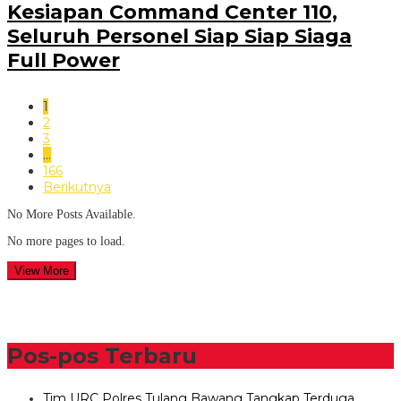
Kesiapan Command Center 110,
Seluruh Personel Siap Siap Siaga
Full Power
1
2
3
…
166
Berikutnya
No More Posts Available.
No more pages to load.
View More
Pos-pos Terbaru
Tim URC Polres Tulang Bawang Tangkap Terduga