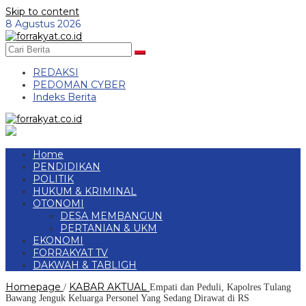
Skip to content
8 Agustus 2026
REDAKSI
PEDOMAN CYBER
Indeks Berita
Home
PENDIDIKAN
POLITIK
HUKUM & KRIMINAL
OTONOMI
DESA MEMBANGUN
PERTANIAN & UKM
EKONOMI
FORRAKYAT TV
DAKWAH & TABLIGH
Homepage
KABAR AKTUAL
/
Empati dan Peduli, Kapolres Tulang
Bawang Jenguk Keluarga Personel Yang Sedang Dirawat di RS