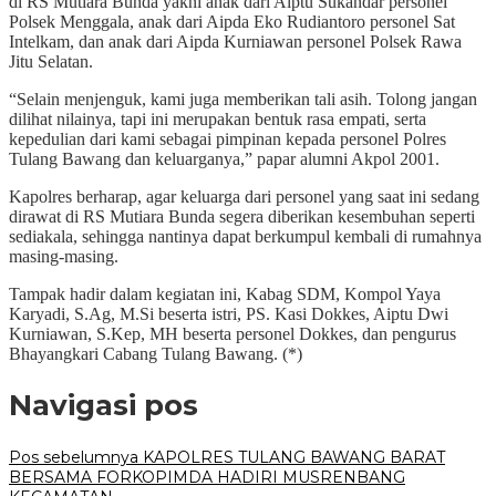
di RS Mutiara Bunda yakni anak dari Aiptu Sukandar personel
Polsek Menggala, anak dari Aipda Eko Rudiantoro personel Sat
Intelkam, dan anak dari Aipda Kurniawan personel Polsek Rawa
Jitu Selatan.
“Selain menjenguk, kami juga memberikan tali asih. Tolong jangan
dilihat nilainya, tapi ini merupakan bentuk rasa empati, serta
kepedulian dari kami sebagai pimpinan kepada personel Polres
Tulang Bawang dan keluarganya,” papar alumni Akpol 2001.
Kapolres berharap, agar keluarga dari personel yang saat ini sedang
dirawat di RS Mutiara Bunda segera diberikan kesembuhan seperti
sediakala, sehingga nantinya dapat berkumpul kembali di rumahnya
masing-masing.
Tampak hadir dalam kegiatan ini, Kabag SDM, Kompol Yaya
Karyadi, S.Ag, M.Si beserta istri, PS. Kasi Dokkes, Aiptu Dwi
Kurniawan, S.Kep, MH beserta personel Dokkes, dan pengurus
Bhayangkari Cabang Tulang Bawang. (*)
Navigasi pos
Pos sebelumnya
KAPOLRES TULANG BAWANG BARAT
BERSAMA FORKOPIMDA HADIRI MUSRENBANG