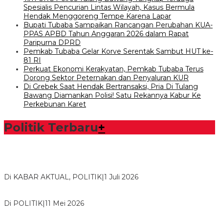
Spesialis Pencurian Lintas Wilayah, Kasus Bermula
Hendak Menggoreng Tempe Karena Lapar
Bupati Tubaba Sampaikan Rancangan Perubahan KUA-
PPAS APBD Tahun Anggaran 2026 dalam Rapat
Paripurna DPRD
Pemkab Tubaba Gelar Korve Serentak Sambut HUT ke-
81 RI
Perkuat Ekonomi Kerakyatan, Pemkab Tubaba Terus
Dorong Sektor Peternakan dan Penyaluran KUR
Di Grebek Saat Hendak Bertransaksi, Pria Di Tulang
Bawang Diamankan Polisi! Satu Rekannya Kabur Ke
Perkebunan Karet
Politik Terbaru
+
Bawaslu Tegaskan Sikap Siap Bersinergi Dengan PWI Tulang
Bawang
Di KABAR AKTUAL, POLITIK
|
1 Juli 2026
Usai Musda, DPD Golkar Tulang Bawang Gelar Rapat Perdana
Di POLITIK
|
11 Mei 2026