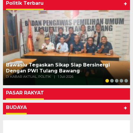
Politik Terbaru
+
Bawaslu Tegaskan Sikap Siap Bersinergi
Dengan PWI Tulang Bawang
Di KABAR AKTUAL, POLITIK
|
1 Juli 2026
PASAR RAKYAT
BUDAYA
+