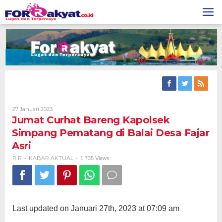
Skip
to
content
Oleh
27 Januari 2023
R
Jumat Curhat Bareng Kapolsek
R
Simpang Pematang di Balai Desa Fajar
Asri
R R
KABAR AKTUAL
-
-
1.735 Views
Last updated on Januari 27th, 2023 at 07:09 am