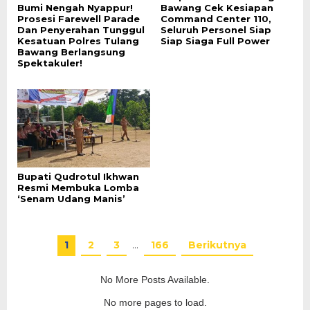
Bumi Nengah Nyappur!
Bawang Cek Kesiapan
Prosesi Farewell Parade
Command Center 110,
Dan Penyerahan Tunggul
Seluruh Personel Siap
Kesatuan Polres Tulang
Siap Siaga Full Power
Bawang Berlangsung
Spektakuler!
Bupati Qudrotul Ikhwan
Resmi Membuka Lomba
‘Senam Udang Manis’
1
2
3
…
166
Berikutnya
No More Posts Available.
No more pages to load.