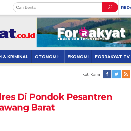
RED
 & KRIMINAL
OTONOMI
EKONOMI
FORRAKYAT TV
Ikuti Kami
lres Di Pondok Pesantren
Bawang Barat