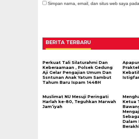
Simpan nama, email, dan situs web saya pada
BERITA TERBARU
Perkuat Tali Silaturahmi Dan
Apapun
Keberaamaan , Polsek Gedung
Prakte
Aji Gelar Pengajian Umum Dan
Kebati
Ssntunan Anak Yatum Sambut
Istigfa
Tahum Baru Ispam 1448H
Muslimat NU Mesuji Peringati
Mengha
Harlah ke-80, Teguhkan Marwah
Ketua 
Jam’iyah
Bawang
Mengaja
Sebagai
Dalam 
Berakh