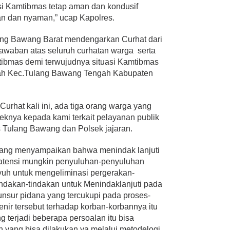
asi Kamtibmas tetap aman dan kondusif
n dan nyaman,” ucap Kapolres.
lang Bawang Barat mendengarkan Curhat dari
waban atas seluruh curhatan warga serta
bmas demi terwujudnya situasi Kamtibmas
yah Kec.Tulang Bawang Tengah Kabupaten
Curhat kali ini, ada tiga orang warga yang
nya kepada kami terkait pelayanan publik
s Tulang Bawang dan Polsek jajaran.
 yang menyampaikan bahwa menindak lanjuti
i atensi mungkin penyuluhan-penyuluhan
iyuh untuk mengeliminasi pergerakan-
tindakan-tindakan untuk Menindaklanjuti pada
nsur pidana yang tercukupi pada proses-
nir tersebut terhadap korban-korbannya itu
 terjadi beberapa persoalan itu bisa
 yang bisa dilakukan ya melalui metodelogi