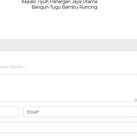
Kepalo Tiyuh Panargan Jaya Utama
Bangun Tugu Bambu Runcing
i
wajib ditandai
*