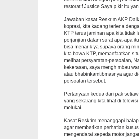
restoratif Justice Saya pikir itu y
Jawaban kasat Reskrim AKP Dailam
koprasi, kita kadang terlena deng
KTP terus jaminan apa kita tidak l
perjanjian dalam surat apa-apa it
bisa menarik ya supaya orang min
kita bawa KTP, memanfaatkan situ
melihat persyaratan-persoalan, N
kekerasan, saya menghimbau warg
atau bhabinkamtibmasnya agar di
persoalan tersebut.
Pertanyaan kedua dari pak setiaw
yang sekarang kita lihat di tele
melukai.
Kasat Reskrim menanggapi balap
agar memberikan perhatian kusus
mengendarai sepeda motor janga