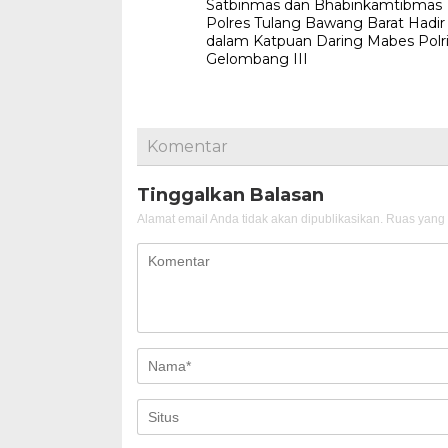
Satbinmas dan Bhabinkamtibmas
pos
Polres Tulang Bawang Barat Hadir
dalam Katpuan Daring Mabes Polr
Gelombang III
Komentar
Tinggalkan Balasan
Alamat email Anda tidak akan dipublikasikan.
Ruas yang 