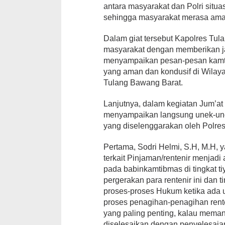
antara masyarakat dan Polri situ
sehingga masyarakat merasa ama
Dalam giat tersebut Kapolres Tu
masyarakat dengan memberikan ja
menyampaikan pesan-pesan kamti
yang aman dan kondusif di Wila
Tulang Bawang Barat.
Lanjutnya, dalam kegiatan Jum’at 
menyampaikan langsung unek-unek
yang diselenggarakan oleh Polre
Pertama, Sodri Helmi, S.H, M.H,
terkait Pinjaman/rentenir menjad
pada babinkamtibmas di tingkat t
pergerakan para rentenir ini dan 
proses-proses Hukum ketika ada u
proses penagihan-penagihan rente
yang paling penting, kalau memang
diselesaikan dengan penyelesaian