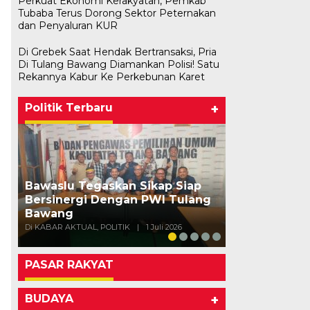
Perkuat Ekonomi Kerakyatan, Pemkab
Tubaba Terus Dorong Sektor Peternakan
dan Penyaluran KUR
Di Grebek Saat Hendak Bertransaksi, Pria
Di Tulang Bawang Diamankan Polisi! Satu
Rekannya Kabur Ke Perkebunan Karet
Politik Terbaru
+
Bawaslu Tegaskan Sikap Siap
Bersinergi Dengan PWI Tulang
Usai Musda,
Bawang
Bawang Gela
Di KABAR AKTUAL, POLITIK
|
1 Juli 2026
Di POLITIK
|
11 Mei
PASAR RAKYAT
BUDAYA
+