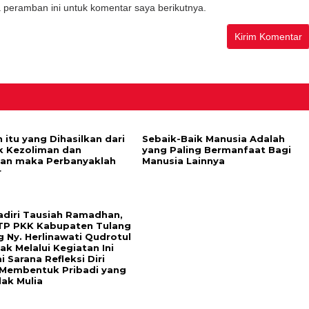
 peramban ini untuk komentar saya berikutnya.
 itu yang Dihasilkan dari
Sebaik-Baik Manusia Adalah
k Kezoliman dan
yang Paling Bermanfaat Bagi
lan maka Perbanyaklah
Manusia Lainnya
r
diri Tausiah Ramadhan,
TP PKK Kabupaten Tulang
 Ny. Herlinawati Qudrotul
k Melalui Kegiatan Ini
 Sarana Refleksi Diri
Membentuk Pribadi yang
lak Mulia