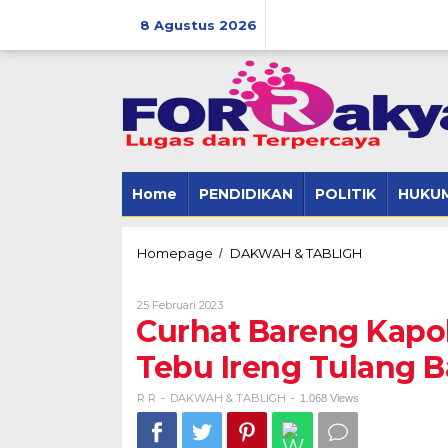
Skip
to
8 Agustus 2026
content
Home
PENDIDIKAN
POLITIK
HUKUM
Curhat
Homepage
DAKWAH & TABLIGH
/
Bareng
Kapolres
Oleh
25 Februari 2023
Di
R
Curhat Bareng Kapo
Pondok
R
Pesantren
Tebu Ireng Tulang 
Tebu
Ireng
Tulang
R R
DAKWAH & TABLIGH
-
-
1.068 Views
Bawang
Barat