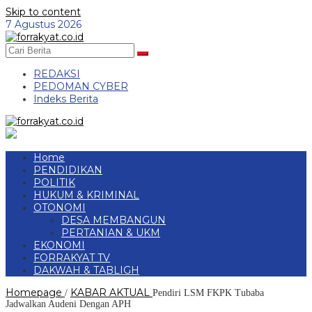
Skip to content
7 Agustus 2026
REDAKSI
PEDOMAN CYBER
Indeks Berita
Home
PENDIDIKAN
POLITIK
HUKUM & KRIMINAL
OTONOMI
DESA MEMBANGUN
PERTANIAN & UKM
EKONOMI
FORRAKYAT TV
DAKWAH & TABLIGH
Homepage
KABAR AKTUAL
/
Pendiri LSM FKPK Tubaba
Jadwalkan Audeni Dengan APH