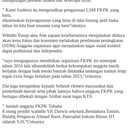
dilingkungan pemkab tubaba dan beberapa tiyuh.
” Kami Audensi itu mengenalkan pengurusan LSM FKPK yang
baru,
dikarenakan kepengurusan yang lama di nilai kurang aktif maka
tahun ini kita buat suasana yang baru”ulasnya.
Wihidin Yusup atau Atin sapaan kesehariannya menjalaskan dirinya
akan terus fokus dan konsisten melakukan pembinaan peningkatan
(SDM) Anggota organisasi agar menjalankan tugas sosial kontrol
dapat prafisional dan independen
“saya mengagasnya mendirikan organisasi FKPK ini semenjak
tahun 2016 lalu alhamdulilah berkat kekompakan anggota masih
berjalan dengan baik meski banyak dinamika tantangan namun tetap
tegak exzis hinga bertahan pada tahun 2023,”cetusnya.
Dia juga mengimbau kepada Seluruh elemen masyarakat dan
pemerintah daerah serta pihak lainnya bahwa anggota FKPK yang
bertugas dibekali dengan Atribut surat tugas KTA
” Jumlah anggota FKPK Tubaba
8 orang pendiri wahidin YP, Darwis seketaris,Bendahara.Tamrin.
Bidabg Pengawas Ahmad Basri, Panesahat hukum Binsar DT
sidaruk S.H,”Cetusnya