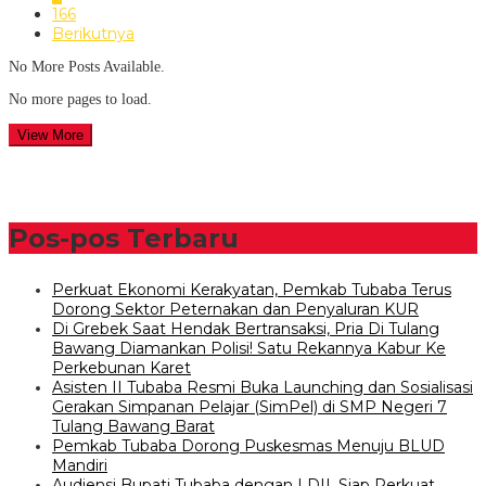
166
Berikutnya
No More Posts Available.
No more pages to load.
View More
Pos-pos Terbaru
Perkuat Ekonomi Kerakyatan, Pemkab Tubaba Terus
Dorong Sektor Peternakan dan Penyaluran KUR
Di Grebek Saat Hendak Bertransaksi, Pria Di Tulang
Bawang Diamankan Polisi! Satu Rekannya Kabur Ke
Perkebunan Karet
Asisten II Tubaba Resmi Buka Launching dan Sosialisasi
Gerakan Simpanan Pelajar (SimPel) di SMP Negeri 7
Tulang Bawang Barat
Pemkab Tubaba Dorong Puskesmas Menuju BLUD
Mandiri
Audiensi Bupati Tubaba dengan LDII, Siap Perkuat