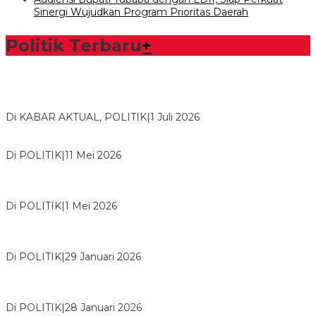
Sinergi Wujudkan Program Prioritas Daerah
Politik Terbaru
+
Bawaslu Tegaskan Sikap Siap Bersinergi Dengan PWI Tulang
Bawang
Di KABAR AKTUAL, POLITIK
|
1 Juli 2026
Usai Musda, DPD Golkar Tulang Bawang Gelar Rapat Perdana
Di POLITIK
|
11 Mei 2026
M. Aris Pratama Hanan Resmi ‘Nakhodai’ DPD II Partai Golkar
Tulangb…
Di POLITIK
|
1 Mei 2026
Herman HN Lantik Budi Yohanda sebagai Ketua DPD Partai
NasDem Mesuji Periode 202…
Di POLITIK
|
29 Januari 2026
Bupati Tubaba Hadiri Pelantikan Pengurus DPD dan DPC
Partai NasDem Kabupaten Tul…
Di POLITIK
|
28 Januari 2026