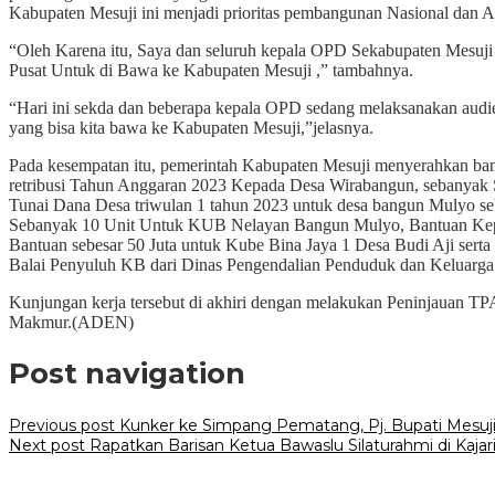
Kabupaten Mesuji ini menjadi prioritas pembangunan Nasional dan 
“Oleh Karena itu, Saya dan seluruh kepala OPD Sekabupaten Mesuji
Pusat Untuk di Bawa ke Kabupaten Mesuji ,” tambahnya.
“Hari ini sekda dan beberapa kepala OPD sedang melaksanakan audi
yang bisa kita bawa ke Kabupaten Mesuji,”jelasnya.
Pada kesempatan itu, pemerintah Kabupaten Mesuji menyerahkan bantua
retribusi Tahun Anggaran 2023 Kepada Desa Wirabangun, sebanyak
Tunai Dana Desa triwulan 1 tahun 2023 untuk desa bangun Mulyo se
Sebanyak 10 Unit Untuk KUB Nelayan Bangun Mulyo, Bantuan Kepad
Bantuan sebesar 50 Juta untuk Kube Bina Jaya 1 Desa Budi Aji sert
Balai Penyuluh KB dari Dinas Pengendalian Penduduk dan Keluarga
Kunjungan kerja tersebut di akhiri dengan melakukan Peninjauan T
Makmur.(ADEN)
Post navigation
Previous post
Kunker ke Simpang Pematang, Pj. Bupati Mesuj
Next post
Rapatkan Barisan Ketua Bawaslu Silaturahmi di Kajar