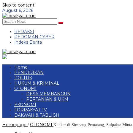
Skip to content
August 6, 2026
REDAKSI
PEDOMAN CYBER
Indeks Berita
Home
PENDIDIKAN
POLITIK
HUKUM & KRIMINAL
OTONOMI
DESA MEMBANGUN
PERTANIAN & UKM
EKONOMI
FORRAKYAT TV
DAKWAH & TABLIGH
Homepage
OTONOMI
/
Kunker di Simpang Pematang, Sulpakar Minta 