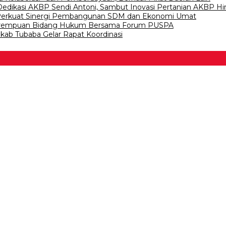
 Dedikasi AKBP Sendi Antoni, Sambut Inovasi Pertanian AKBP
, Perkuat Sinergi Pembangunan SDM dan Ekonomi Umat
Perempuan Bidang Hukum Bersama Forum PUSPA
kab Tubaba Gelar Rapat Koordinasi
 Bawang
 Tulangb…
asDem Mesuji Periode 202…
tai NasDem Kabupaten Tul…