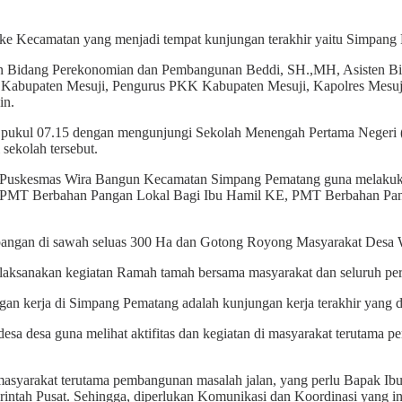
e Kecamatan yang menjadi tempat kunjungan terakhir yaitu Simpang P
sten Bidang Perekonomian dan Pembangunan Beddi, SH.,MH, Asisten B
abupaten Mesuji, Pengurus PKK Kabupaten Mesuji, Kapolres Mesuji
in.
dari pukul 07.15 dengan mengunjungi Sekolah Menengah Pertama Nege
sekolah tersebut.
injau Puskesmas Wira Bangun Kecamatan Simpang Pematang guna melak
a, PMT Berbahan Pangan Lokal Bagi Ibu Hamil KE, PMT Berbahan Pa
an pangan di sawah seluas 300 Ha dan Gotong Royong Masyarakat Des
laksanakan kegiatan Ramah tamah bersama masyarakat dan seluruh pe
 kerja di Simpang Pematang adalah kunjungan kerja terakhir yang di
sa desa guna melihat aktifitas dan kegiatan di masyarakat terutama p
masyarakat terutama pembangunan masalah jalan, yang perlu Bapak Ibu
intah Pusat. Sehingga, diperlukan Komunikasi dan Koordinasi yang in