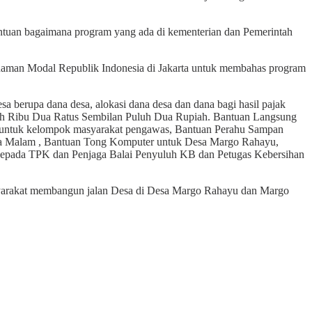
ntuan bagaimana program yang ada di kementerian dan Pemerintah
anaman Modal Republik Indonesia di Jakarta untuk membahas program
a berupa dana desa, alokasi dana desa dan dana bagi hasil pajak
uh Ribu Dua Ratus Sembilan Puluh Dua Rupiah. Bantuan Langsung
ng untuk kelompok masyarakat pengawas, Bantuan Perahu Sampan
ga Malam , Bantuan Tong Komputer untuk Desa Margo Rahayu,
f Kepada TPK dan Penjaga Balai Penyuluh KB dan Petugas Kebersihan
asyarakat membangun jalan Desa di Desa Margo Rahayu dan Margo