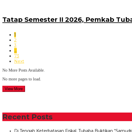
Tatap Semester II 2026, Pemkab Tu
1
2
3
…
73
Next
No More Posts Available.
No more pages to load.
View More
Recent Posts
Di Tengah Keterbatasan Fiskal, Tubaba Buktikan “Samudr