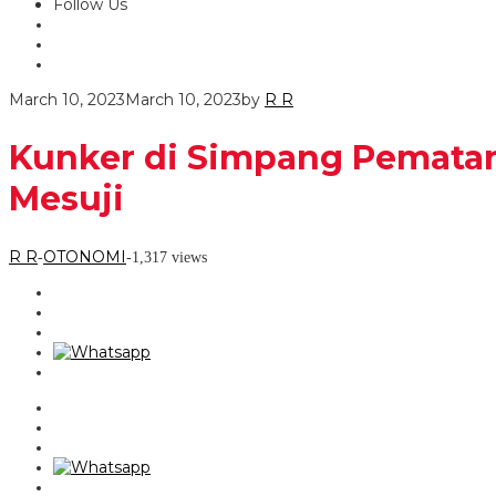
Follow Us
March 10, 2023
March 10, 2023
by
R R
Kunker di Simpang Pematang
Mesuji
R R
OTONOMI
-
-
1,317 views