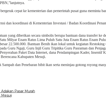
APBN,”lanjutnya.
 bergerak cepat ke kementerian dan pemerintah pusat guna meminta ba
ensi dan koordinasi di Kementerian Investasi / Badan Koordinasi Pen
n yang diberikan secara simbolis berupa bantuan dana transfer ke des
 Satu Milyar Enam Ratus Lima Puluh Satu Juta Enam Ratus Enam Pul
besar 22.500.000. Bantuan Benih ikan lokal untuk kegiatan Restoki
a Guru Ngaji, Guru Injil Guru Tripitika Guru Pasraman dan Penja
a Penyerahan Paket Data Internet, dana Pendampingan Kader, Insenti
 Berencana Kabupaten Mesuji.
PA Sampah dan Penebaran bibit ikan serta meninjau gotong royong m
i Adakan Pasar Murah
i Mesuji