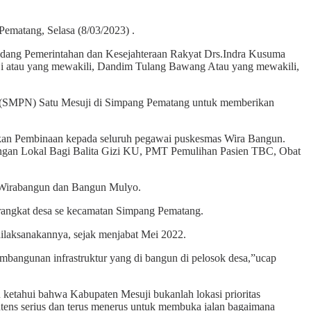
ematang, Selasa (8/03/2023) .
idang Pemerintahan dan Kesejahteraan Rakyat Drs.Indra Kusuma
 atau yang mewakili, Dandim Tulang Bawang Atau yang mewakili,
ri (SMPN) Satu Mesuji di Simpang Pematang untuk memberikan
ukan Pembinaan kepada seluruh pegawai puskesmas Wira Bangun.
ngan Lokal Bagi Balita Gizi KU, PMT Pemulihan Pasien TBC, Obat
a Wirabangun dan Bangun Mulyo.
rangkat desa se kecamatan Simpang Pematang.
laksanakannya, sejak menjabat Mei 2022.
embangunan infrastruktur yang di bangun di pelosok desa,”ucap
 ketahui bahwa Kabupaten Mesuji bukanlah lokasi prioritas
tens serius dan terus menerus untuk membuka jalan bagaimana