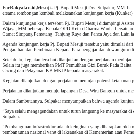
ForRakyat.co.id,Mesuji–
Pj. Bupati Mesuji Drs. Sulpakar, MM. b
ersama rombongan kembali melaksanakan kunjungan kerja (Kunker) k
Dalam kunjungan kerja tersebut, Pj. Bupati Mesuji didampingi Asi
Wijaya, MM beberapa Kepala OPD Ketua Dharma Wanita Persatuan K
Camat Simpang Pematang, Tanjung Raya dan Panca Jaya dan Lain la
Agenda kunjungan kerja Pj. Bupati Mesuji tersebut yaitu dimulai 
Pengarahan dan Pembinaan Kepada Para pengajar dan dewan guru di 
Setelah itu, kegiatan tersebut dilanjutkan dengan perjalanan men
Selain itu juga memberikan PMT Pemulihan Gizi Buruk Pada Balit
Cacing dan Pelayanan KB MKJP kepada masyarakat.
Kegiatan dilanjutkan dengan perjalanan meninjau potensi ketahan
Perjalanan dilanjutkan menuju lapangan Desa Wira Bangun untuk me
Dalam Sambutannya, Sulpakar menyampaikan bahwa agenda kunjungan
“Saya selalu mengagendakan untuk turun langsung ke masyarakat di de
Sulpakar.
“Pembangunan infrastruktur adalah keinginan yang diharapkan oleh 
pembangunan nasional yang di laksanakan di Kementerian atau Pemer