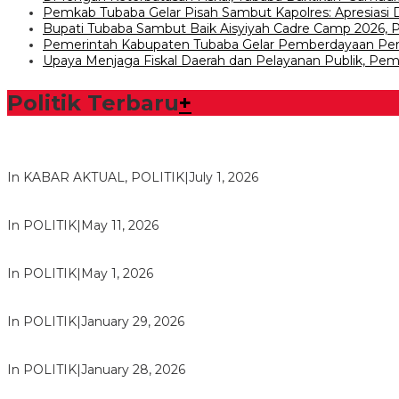
Pemkab Tubaba Gelar Pisah Sambut Kapolres: Apresiasi
Bupati Tubaba Sambut Baik Aisyiyah Cadre Camp 2026
Pemerintah Kabupaten Tubaba Gelar Pemberdayaan 
Upaya Menjaga Fiskal Daerah dan Pelayanan Publik, Pem
Politik Terbaru
+
Bawaslu Tegaskan Sikap Siap Bersinergi Dengan PWI Tulang
In KABAR AKTUAL, POLITIK
|
July 1, 2026
Usai Musda, DPD Golkar Tulang Bawang Gelar Rapat Perdana
In POLITIK
|
May 11, 2026
M. Aris Pratama Hanan Resmi ‘Nakhodai’ DPD II Partai Golkar
In POLITIK
|
May 1, 2026
Herman HN Lantik Budi Yohanda sebagai Ketua DPD Partai N
In POLITIK
|
January 29, 2026
Bupati Tubaba Hadiri Pelantikan Pengurus DPD dan DPC Par
In POLITIK
|
January 28, 2026