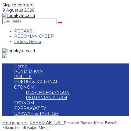
Skip to content
9 Agustus 2026
REDAKSI
PEDOMAN CYBER
Indeks Berita
Home
PENDIDIKAN
POLITIK
HUKUM & KRIMINAL
OTONOMI
DESA MEMBANGUN
PERTANIAN & UKM
EKONOMI
FORRAKYAT TV
DAKWAH & TABLIGH
Homepage
KABAR AKTUAL
/
Rapatkan Barisan Ketua Bawaslu
Silaturahmi di Kajari Mesuji