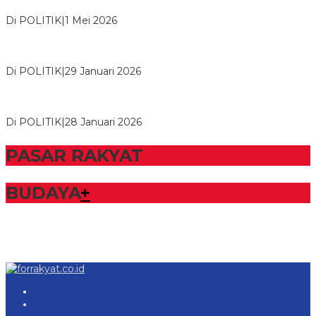
Tulangb…
Di POLITIK
|
1 Mei 2026
Herman HN Lantik Budi Yohanda sebagai Ketua DPD Partai
NasDem Mesuji Periode 202…
Di POLITIK
|
29 Januari 2026
Bupati Tubaba Hadiri Pelantikan Pengurus DPD dan DPC
Partai NasDem Kabupaten Tul…
Di POLITIK
|
28 Januari 2026
PASAR RAKYAT
BUDAYA
+