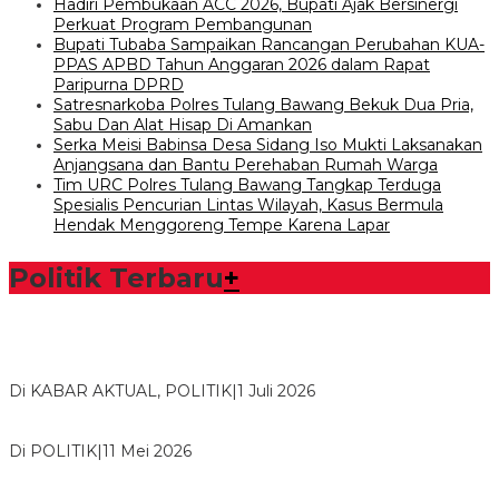
Hadiri Pembukaan ACC 2026, Bupati Ajak Bersinergi
Perkuat Program Pembangunan
Bupati Tubaba Sampaikan Rancangan Perubahan KUA-
PPAS APBD Tahun Anggaran 2026 dalam Rapat
Paripurna DPRD
Satresnarkoba Polres Tulang Bawang Bekuk Dua Pria,
Sabu Dan Alat Hisap Di Amankan
Serka Meisi Babinsa Desa Sidang Iso Mukti Laksanakan
Anjangsana dan Bantu Perehaban Rumah Warga
Tim URC Polres Tulang Bawang Tangkap Terduga
Spesialis Pencurian Lintas Wilayah, Kasus Bermula
Hendak Menggoreng Tempe Karena Lapar
Politik Terbaru
+
Bawaslu Tegaskan Sikap Siap Bersinergi Dengan PWI Tulang
Bawang
Di KABAR AKTUAL, POLITIK
|
1 Juli 2026
Usai Musda, DPD Golkar Tulang Bawang Gelar Rapat Perdana
Di POLITIK
|
11 Mei 2026
M. Aris Pratama Hanan Resmi ‘Nakhodai’ DPD II Partai Golkar