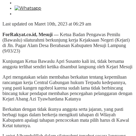
Last updated on Maret 10th, 2023 at 06:29 am
ForRakyat.co.id, Mesuji —
Ketua Badan Pengawas Pemilu
(Bawaslu) silaturahmi berkunjung kerja Kejaksaan Negeri (Kejari)
di Jln. Pagar Alam Desa Berabasan Kabupaten Mesuji Lampung
(9/03/23)
Kunjungan Ketua Bawaslu Apri Susanto kali ini, tidak bersama
anggota terlihat sendiri ketika disambut langsung oleh Kejari Mesuji
Apri mengatakan selain membahas berkaitan tentang kepemiluan
rancangan kerja Central Gabungan hukum Terpadu kedepannya,
yang pasti kangen ngobrol karena sudah lama tidak berbincang
bincang tukar pendapat membahas pencegahan pelanggaran dengan
Kejari Abang Azi Tyawhardana Katanya
Berkaitan dengan tidak ikunya anggota serta jajaran, yang pasti
berbagi tugas dalam berkerja mengikuti tahapan di Wilayah
Kabupaten apalagi tahapan pencocokan mata pilih harus di Kawal
Ketat tuturnya.
Lanjut Alhamdulillah dalam silaturahmi tersebut secara langsung