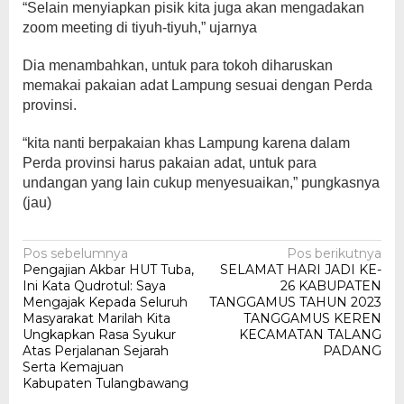
“Selain menyiapkan pisik kita juga akan mengadakan
zoom meeting di tiyuh-tiyuh,” ujarnya
Dia menambahkan, untuk para tokoh diharuskan
memakai pakaian adat Lampung sesuai dengan Perda
provinsi.
“kita nanti berpakaian khas Lampung karena dalam
Perda provinsi harus pakaian adat, untuk para
undangan yang lain cukup menyesuaikan,” pungkasnya
(jau)
Navigasi
Pos sebelumnya
Pos berikutnya
Pengajian Akbar HUT Tuba,
SELAMAT HARI JADI KE-
pos
Ini Kata Qudrotul: Saya
26 KABUPATEN
Mengajak Kepada Seluruh
TANGGAMUS TAHUN 2023
Masyarakat Marilah Kita
TANGGAMUS KEREN
Ungkapkan Rasa Syukur
KECAMATAN TALANG
Atas Perjalanan Sejarah
PADANG
Serta Kemajuan
Kabupaten Tulangbawang