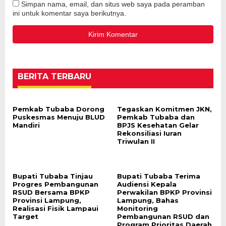
Simpan nama, email, dan situs web saya pada peramban
ini untuk komentar saya berikutnya.
BERITA TERBARU
Pemkab Tubaba Dorong
Tegaskan Komitmen JKN,
Puskesmas Menuju BLUD
Pemkab Tubaba dan
Mandiri
BPJS Kesehatan Gelar
Rekonsiliasi Iuran
Triwulan II
Bupati Tubaba Tinjau
Bupati Tubaba Terima
Progres Pembangunan
Audiensi Kepala
RSUD Bersama BPKP
Perwakilan BPKP Provinsi
Provinsi Lampung,
Lampung, Bahas
Realisasi Fisik Lampaui
Monitoring
Target
Pembangunan RSUD dan
Program Prioritas Daerah