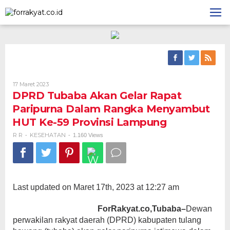
Skip
to
content
Oleh
17 Maret 2023
R
DPRD Tubaba Akan Gelar Rapat
R
Paripurna Dalam Rangka Menyambut
HUT Ke-59 Provinsi Lampung
R R
KESEHATAN
-
-
1.160 Views
Last updated on Maret 17th, 2023 at 12:27 am
ForRakyat.co,Tubaba–
Dewan
perwakilan rakyat daerah (DPRD) kabupaten tulang