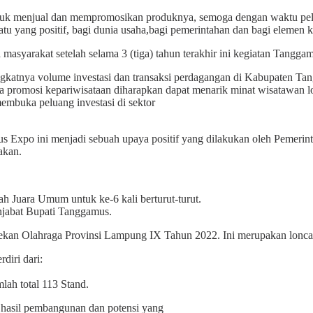
uk menjual dan mempromosikan produknya, semoga dengan waktu pelak
uatu yang positif, bagi dunia usaha,bagi pemerintahan dan bagi elemen
 masyarakat setelah selama 3 (tiga) tahun terakhir ini kegiatan Tangg
tnya volume investasi dan transaksi perdagangan di Kabupaten Tangg
a promosi kepariwisataan diharapkan dapat menarik minat wisatawan l
mbuka peluang investasi di sektor
s Expo ini menjadi sebuah upaya positif yang dilakukan oleh Peme
akan.
 Juara Umum untuk ke-6 kali berturut-turut.
njabat Bupati Tanggamus.
Pekan Olahraga Provinsi Lampung IX Tahun 2022. Ini merupakan loncat
diri dari:
lah total 113 Stand.
hasil pembangunan dan potensi yang