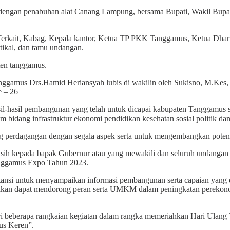
gan penabuhan alat Canang Lampung, bersama Bupati, Wakil Bupati, Po
PD Terkait, Kabag, Kepala kantor, Ketua TP PKK Tanggamus, Ketua Dha
kal, dan tamu undangan.
ten tanggamus.
anggamus Drs.Hamid Heriansyah lubis di wakilin oleh Sukisno, M.K
e – 26
l-hasil pembangunan yang telah untuk dicapai kabupaten Tanggamus s
bidang infrastruktur ekonomi pendidikan kesehatan sosial politik dan
perdagangan dengan segala aspek serta untuk mengembangkan potensi 
h kepada bapak Gubernur atau yang mewakili dan seluruh undangan se
anggamus Expo Tahun 2023.
 instansi untuk menyampaikan informasi pembangunan serta capaian yang
an akan dapat mendorong peran serta UMKM dalam peningkatan pereko
ri beberapa rangkaian kegiatan dalam rangka memeriahkan Hari Ulang
us Keren”.