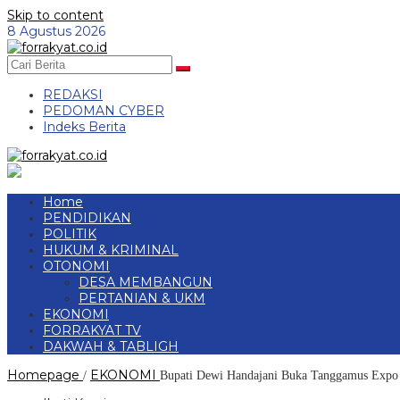
Skip to content
8 Agustus 2026
REDAKSI
PEDOMAN CYBER
Indeks Berita
Home
PENDIDIKAN
POLITIK
HUKUM & KRIMINAL
OTONOMI
DESA MEMBANGUN
PERTANIAN & UKM
EKONOMI
FORRAKYAT TV
DAKWAH & TABLIGH
Homepage
EKONOMI
/
Bupati Dewi Handajani Buka Tanggamus Expo