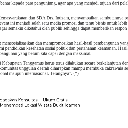
enar kepada para pengunjung, agar apa yang menjadi tujuan dari pela
 Kemasyarakatan dan SDA Drs. Intizam, menyampaikan sambutannya 
vent ini menjadi salah satu media promosi dan temu bisnis untuk leb
an agar semakin diketahui oleh publik sehingga dapat memberikan respo
mensosialisasikan dan mempromosikan hasil-hasil pembangunan yang d
i pendidikan kesehatan sosial politik dan pertahanan keamanan. Hasi
mbangunan yang belum kita capai dengan maksimal.
 di Kabupaten Tanggamus harus terus dilakukan secara berkelanjutan d
ase komunitas unggulan daerah diharapkan mampu membuka cakrawala s
onal maupun internasional, Terangnya”. (*)
adakan Konsultasi HUkum Gratis
enempati Lokasi Wisata Bukit Idaman