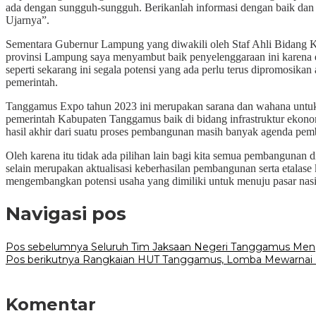
ada dengan sungguh-sungguh. Berikanlah informasi dengan baik dan b
Ujarnya”.
Sementara Gubernur Lampung yang diwakili oleh Staf Ahli Bidang
provinsi Lampung saya menyambut baik penyelenggaraan ini karena e
seperti sekarang ini segala potensi yang ada perlu terus dipromosik
pemerintah.
Tanggamus Expo tahun 2023 ini merupakan sarana dan wahana untuk 
pemerintah Kabupaten Tanggamus baik di bidang infrastruktur ekonom
hasil akhir dari suatu proses pembangunan masih banyak agenda pe
Oleh karena itu tidak ada pilihan lain bagi kita semua pembangunan
selain merupakan aktualisasi keberhasilan pembangunan serta etal
mengembangkan potensi usaha yang dimiliki untuk menuju pasar nasi
Navigasi pos
Pos sebelumnya
Seluruh Tim Jaksaan Negeri Tanggamus Meng
Pos berikutnya
Rangkaian HUT Tanggamus, Lomba Mewarnai M
Komentar