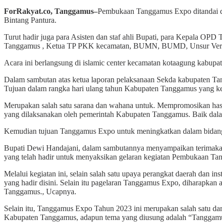
ForRakyat.co, Tanggamus–
Pembukaan Tanggamus Expo ditandai den
Bintang Pantura.
Turut hadir juga para Asisten dan staf ahli Bupati, para Kepala O
Tanggamus , Ketua TP PKK kecamatan, BUMN, BUMD, Unsur Verti
Acara ini berlangsung di islamic center kecamatan kotaagung kabupa
Dalam sambutan atas ketua laporan pelaksanaan Sekda kabupaten T
Tujuan dalam rangka hari ulang tahun Kabupaten Tanggamus yang k
Merupakan salah satu sarana dan wahana untuk. Mempromosikan hasi
yang dilaksanakan oleh pemerintah Kabupaten Tanggamus. Baik dalam 
Kemudian tujuan Tanggamus Expo untuk meningkatkan dalam bidang 
Bupati Dewi Handajani, dalam sambutannya menyampaikan terimakasi
yang telah hadir untuk menyaksikan gelaran kegiatan Pembukaan T
Melalui kegiatan ini, selain salah satu upaya perangkat daerah dan
yang hadir disini. Selain itu pagelaran Tanggamus Expo, diharapk
Tanggamus., Ucapnya.
Selain itu, Tanggamus Expo Tahun 2023 ini merupakan salah satu da
Kabupaten Tanggamus, adapun tema yang diusung adalah “Tanggam