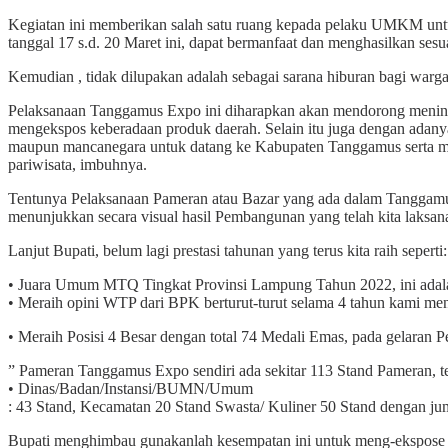
Kegiatan ini memberikan salah satu ruang kepada pelaku UMKM unt
tanggal 17 s.d. 20 Maret ini, dapat bermanfaat dan menghasilkan ses
Kemudian , tidak dilupakan adalah sebagai sarana hiburan bagi warga
Pelaksanaan Tanggamus Expo ini diharapkan akan mendorong meningka
mengekspos keberadaan produk daerah. Selain itu juga dengan adany
maupun mancanegara untuk datang ke Kabupaten Tanggamus serta me
pariwisata, imbuhnya.
Tentunya Pelaksanaan Pameran atau Bazar yang ada dalam Tanggamu
menunjukkan secara visual hasil Pembangunan yang telah kita laksan
Lanjut Bupati, belum lagi prestasi tahunan yang terus kita raih seperti:
• Juara Umum MTQ Tingkat Provinsi Lampung Tahun 2022, ini adalah
• Meraih opini WTP dari BPK berturut-turut selama 4 tahun kami me
• Meraih Posisi 4 Besar dengan total 74 Medali Emas, pada gelaran 
” Pameran Tanggamus Expo sendiri ada sekitar 113 Stand Pameran, ter
• Dinas/Badan/Instansi/BUMN/Umum
: 43 Stand, Kecamatan 20 Stand Swasta/ Kuliner 50 Stand dengan jum
Bupati menghimbau gunakanlah kesempatan ini untuk meng-ekspose 