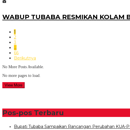
WABUP TUBABA RESMIKAN KOLAM BU
1
2
3
…
66
Berikutnya
No More Posts Available.
No more pages to load.
View More
Pos-pos Terbaru
Bupati Tubaba Sampaikan Rancangan Perubahan KUA-P