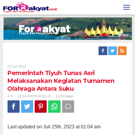
Skip
to
content
Oleh
25 Juli 2023
R
Pemerintah Tiyuh Tunas Asri
R
Melaksanakan Kegiatan Turnamen
Olahraga Antara Suku
R R
DESA MEMBANGUN
-
-
1.170 Views
Last updated on Juli 25th, 2023 at 01:04 am