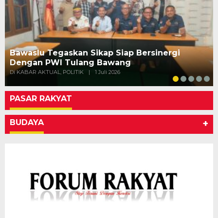
Bawaslu Tegaskan Sikap Siap Bersinergi
Dengan PWI Tulang Bawang
Di KABAR AKTUAL, POLITIK
|
1 Juli 2026
PASAR RAKYAT
BUDAYA
+