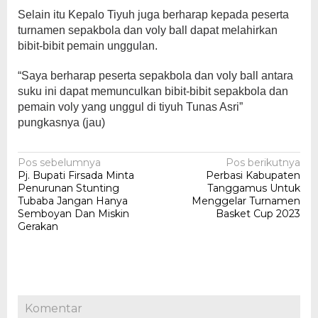
Selain itu Kepalo Tiyuh juga berharap kepada peserta
turnamen sepakbola dan voly ball dapat melahirkan
bibit-bibit pemain unggulan.
“Saya berharap peserta sepakbola dan voly ball antara
suku ini dapat memunculkan bibit-bibit sepakbola dan
pemain voly yang unggul di tiyuh Tunas Asri”
pungkasnya (jau)
Navigasi
Pos sebelumnya
Pos berikutnya
Pj. Bupati Firsada Minta
Perbasi Kabupaten
pos
Penurunan Stunting
Tanggamus Untuk
Tubaba Jangan Hanya
Menggelar Turnamen
Semboyan Dan Miskin
Basket Cup 2023
Gerakan
Komentar