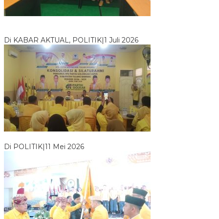
Bawaslu Tegaskan Sikap Siap Bersinergi Dengan PWI Tulang
Bawang
Di KABAR AKTUAL, POLITIK
|
1 Juli 2026
Usai Musda, DPD Golkar Tulang Bawang Gelar Rapat Perdana
Di POLITIK
|
11 Mei 2026