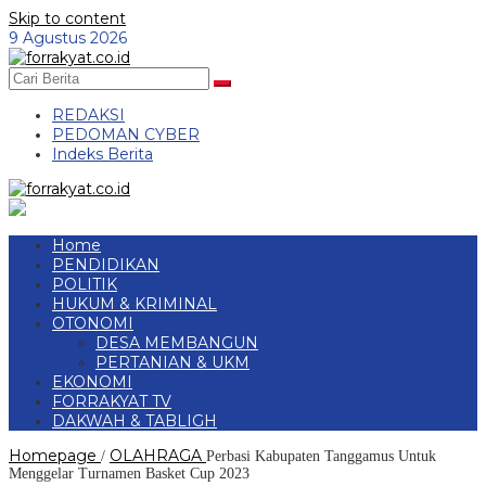
Skip to content
9 Agustus 2026
REDAKSI
PEDOMAN CYBER
Indeks Berita
Home
PENDIDIKAN
POLITIK
HUKUM & KRIMINAL
OTONOMI
DESA MEMBANGUN
PERTANIAN & UKM
EKONOMI
FORRAKYAT TV
DAKWAH & TABLIGH
Homepage
OLAHRAGA
/
Perbasi Kabupaten Tanggamus Untuk
Menggelar Turnamen Basket Cup 2023