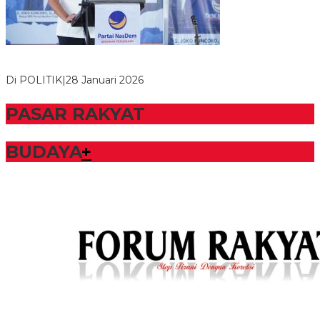
Bupati Tubaba Hadiri Pelantikan Pengurus DPD dan DPC
Partai NasDem Kabupaten Tul…
Di POLITIK
|
28 Januari 2026
PASAR RAKYAT
BUDAYA
+