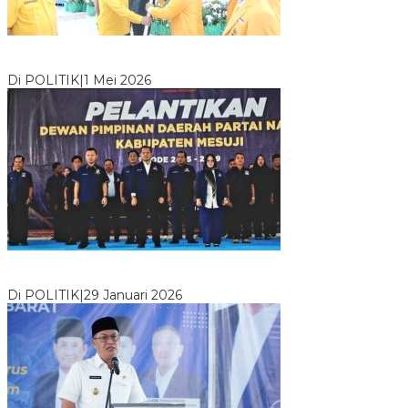
M. Aris Pratama Hanan Resmi ‘Nakhodai’ DPD II Partai Golkar
Tulangb…
Di POLITIK
|
1 Mei 2026
Herman HN Lantik Budi Yohanda sebagai Ketua DPD Partai
NasDem Mesuji Periode 202…
Di POLITIK
|
29 Januari 2026