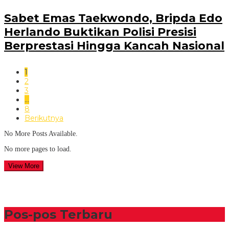
Sabet Emas Taekwondo, Bripda Edo
Herlando Buktikan Polisi Presisi
Berprestasi Hingga Kancah Nasional
1
2
3
…
8
Berikutnya
No More Posts Available.
No more pages to load.
View More
Pos-pos Terbaru