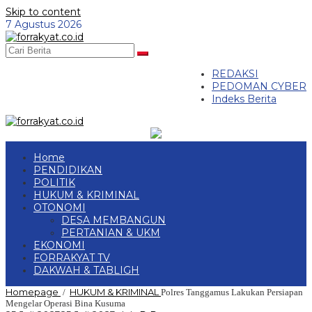
Skip to content
7 Agustus 2026
REDAKSI
PEDOMAN CYBER
Indeks Berita
Home
PENDIDIKAN
POLITIK
HUKUM & KRIMINAL
OTONOMI
DESA MEMBANGUN
PERTANIAN & UKM
EKONOMI
FORRAKYAT TV
DAKWAH & TABLIGH
Homepage
HUKUM & KRIMINAL
/
Polres Tanggamus Lakukan Persiapan
Mengelar Operasi Bina Kusuma