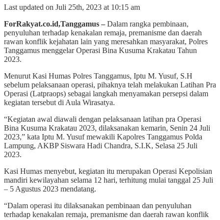
Last updated on Juli 25th, 2023 at 10:15 am
ForRakyat.co.id,Tanggamus –
Dalam rangka pembinaan,
penyuluhan terhadap kenakalan remaja, premanisme dan daerah
rawan konflik kejahatan lain yang meresahkan masyarakat, Polres
Tanggamus menggelar Operasi Bina Kusuma Krakatau Tahun
2023.
Menurut Kasi Humas Polres Tanggamus, Iptu M. Yusuf, S.H
sebelum pelaksanaan operasi, pihaknya telah melakukan Latihan Pra
Operasi (Latpraops) sebagai langkah menyamakan persepsi dalam
kegiatan tersebut di Aula Wirasatya.
“Kegiatan awal diawali dengan pelaksanaan latihan pra Operasi
Bina Kusuma Krakatau 2023, dilaksanakan kemarin, Senin 24 Juli
2023,” kata Iptu M. Yusuf mewakili Kapolres Tanggamus Polda
Lampung, AKBP Siswara Hadi Chandra, S.I.K, Selasa 25 Juli
2023.
Kasi Humas menyebut, kegiatan itu merupakan Operasi Kepolisian
mandiri kewilayahan selama 12 hari, terhitung mulai tanggal 25 Juli
– 5 Agustus 2023 mendatang.
“Dalam operasi itu dilaksanakan pembinaan dan penyuluhan
terhadap kenakalan remaja, premanisme dan daerah rawan konflik