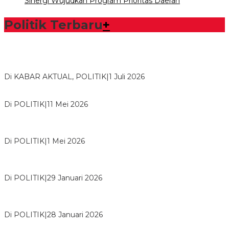
Sinergi Wujudkan Program Prioritas Daerah
Politik Terbaru
+
Bawaslu Tegaskan Sikap Siap Bersinergi Dengan PWI Tulang
Bawang
Di KABAR AKTUAL, POLITIK
|
1 Juli 2026
Usai Musda, DPD Golkar Tulang Bawang Gelar Rapat Perdana
Di POLITIK
|
11 Mei 2026
M. Aris Pratama Hanan Resmi ‘Nakhodai’ DPD II Partai Golkar
Tulangb…
Di POLITIK
|
1 Mei 2026
Herman HN Lantik Budi Yohanda sebagai Ketua DPD Partai
NasDem Mesuji Periode 202…
Di POLITIK
|
29 Januari 2026
Bupati Tubaba Hadiri Pelantikan Pengurus DPD dan DPC
Partai NasDem Kabupaten Tul…
Di POLITIK
|
28 Januari 2026