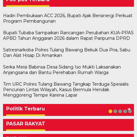
Hadiri Pembukaan ACC 2026, Bupati Ajak Bersinergi Perkuat
Program Pembangunan
Bupati Tubaba Sampaikan Rancangan Perubahan KUA-PPAS
APBD Tahun Anggaran 2026 dalam Rapat Paripurna DPRD
Satresnarkoba Polres Tulang Bawang Bekuk Dua Pria, Sabu
Dan Alat Hisap Di Amankan
Serka Meisi Babinsa Desa Sidang Iso Mukti Laksanakan
Anjangsana dan Bantu Perehaban Rumah Warga
Tim URC Polres Tulang Bawang Tangkap Terduga Spesialis
Pencurian Lintas Wilayah, Kasus Bermula Hendak
Bawaslu Tegaskan Sikap Siap Bersinergi
Usai Musda, DPD Golkar Tulang Bawang Gelar
M. Aris Pratama Hanan Resmi ‘Nakhodai’ DPD II
Herman HN Lantik Budi Yohanda sebagai
Bupati Tubaba Hadiri Pelantikan Pengurus DPD
Menggoreng Tempe Karena Lapar
Dengan PWI Tulang Bawang
Rapat Perdana
Partai Golkar Tulangb…
Ketua DPD Partai NasDem Mesuji Periode 202…
dan DPC Partai NasDem Kabupaten Tul…
Di KABAR AKTUAL, POLITIK
Di POLITIK
Di POLITIK
Di POLITIK
Di POLITIK
|
|
|
|
11 Mei 2026
1 Mei 2026
29 Januari 2026
28 Januari 2026
|
1 Juli 2026
Politik Terbaru
+
PASAR RAKYAT