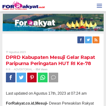
Skip
to
content
Oleh
17 Agustus 2023
R
DPRD Kabupaten Mesuji Gelar Rapat
R
Paripurna Peringatan HUT RI Ke-78
R R
ADVERTORIAL
-
-
854 Views
Last updated on Agustus 17th, 2023 at 07:24 am
ForRakyat.co.id,Mesuji-
Dewan Perwakilan Rakyat