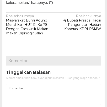
keterampilan,” harapnya. (*)
Navigasi
Pos sebelumnya
Pos berikutnya
Masyarakat Bumi Agung
Pj Bupati Firsada Hadiri
pos
Meriahkan HUT RI Ke 78
Pengundian Hadiah
Dengan Cara Unik Makan-
Koperasi KPRI RSMW
makan Dipinggir Jalan
Komentar
Tinggalkan Balasan
Alamat email Anda tidak akan dipublikasikan.
Ruas yang wajib ditandai
*