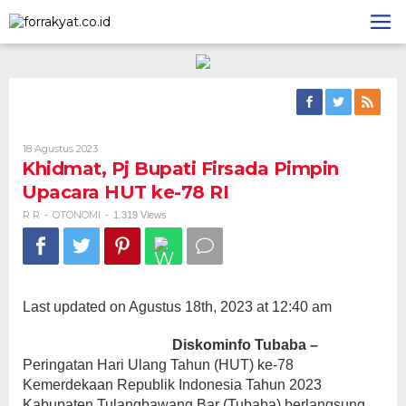
Skip
to
content
Oleh
18 Agustus 2023
R
Khidmat, Pj Bupati Firsada Pimpin
R
Upacara HUT ke-78 RI
R R
OTONOMI
-
-
1.319 Views
Last updated on Agustus 18th, 2023 at 12:40 am
Diskominfo Tubaba –
Peringatan Hari Ulang Tahun (HUT) ke-78
Kemerdekaan Republik Indonesia Tahun 2023
Kabupaten Tulangbawang Bar (Tubaba) berlangsung