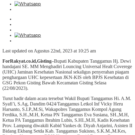
Last updated on Agustus 22nd, 2023 at 10:25 am
ForRakyat.co.id,Gisting–
Bupati Kabupaten Tanggamus Hj. Dewi
handajani SE. MM Menghadiri Louncing Universal Healt Coverege
(UHC) Jaminan Kesehatan Nasional sekaligus penyerahan piagam
penghargaan UHC kepesertaan JKN-KIS oleh BPJS Kesehatan di
GSG Pekon Gisting Bawah Kecamatan Gisting Selasa
(22/08/2023).
Turut hadir dalam acara tersebut Wakil Bupati Tanggamus Hi. A.M.
Syafi’i, S.Ag, Dandim 0424/Tanggamus Letkol Inf Vicky Heru
Harsanto, S.I.P.,M.Si, Wakapolres Tanggamus Kompol Agung
Ferdika, S.H.,M.H, Ketua PN Tanggamus Eva Susiana, SH.,M.H,
Ketua PA Tanggamus Ibrahim Lubis, S.HI.,M.H, Kadis Kesehatan
Prov. Lampung diwakili Kabid Yankes dr. Diyah Anjarini, Asisten II
Bidang Ekbang Setda Kab. Tanggamus Sukisno, S.K.M.,M.Kes,