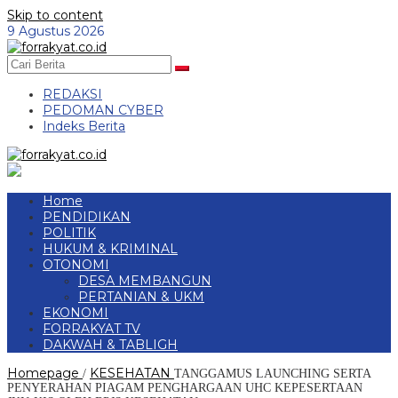
Skip to content
9 Agustus 2026
REDAKSI
PEDOMAN CYBER
Indeks Berita
Home
PENDIDIKAN
POLITIK
HUKUM & KRIMINAL
OTONOMI
DESA MEMBANGUN
PERTANIAN & UKM
EKONOMI
FORRAKYAT TV
DAKWAH & TABLIGH
Homepage
KESEHATAN
/
TANGGAMUS LAUNCHING SERTA
PENYERAHAN PIAGAM PENGHARGAAN UHC KEPESERTAAN