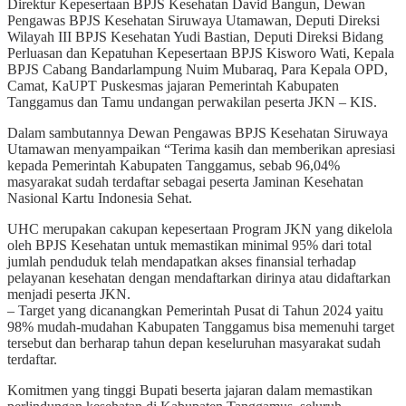
Direktur Kepesertaan BPJS Kesehatan David Bangun, Dewan
Pengawas BPJS Kesehatan Siruwaya Utamawan, Deputi Direksi
Wilayah III BPJS Kesehatan Yudi Bastian, Deputi Direksi Bidang
Perluasan dan Kepatuhan Kepesertaan BPJS Kisworo Wati, Kepala
BPJS Cabang Bandarlampung Nuim Mubaraq, Para Kepala OPD,
Camat, KaUPT Puskesmas jajaran Pemerintah Kabupaten
Tanggamus dan Tamu undangan perwakilan peserta JKN – KIS.
Dalam sambutannya Dewan Pengawas BPJS Kesehatan Siruwaya
Utamawan menyampaikan “Terima kasih dan memberikan apresiasi
kepada Pemerintah Kabupaten Tanggamus, sebab 96,04%
masyarakat sudah terdaftar sebagai peserta Jaminan Kesehatan
Nasional Kartu Indonesia Sehat.
UHC merupakan cakupan kepesertaan Program JKN yang dikelola
oleh BPJS Kesehatan untuk memastikan minimal 95% dari total
jumlah penduduk telah mendapatkan akses finansial terhadap
pelayanan kesehatan dengan mendaftarkan dirinya atau didaftarkan
menjadi peserta JKN.
– Target yang dicanangkan Pemerintah Pusat di Tahun 2024 yaitu
98% mudah-mudahan Kabupaten Tanggamus bisa memenuhi target
tersebut dan berharap tahun depan keseluruhan masyarakat sudah
terdaftar.
Komitmen yang tinggi Bupati beserta jajaran dalam memastikan