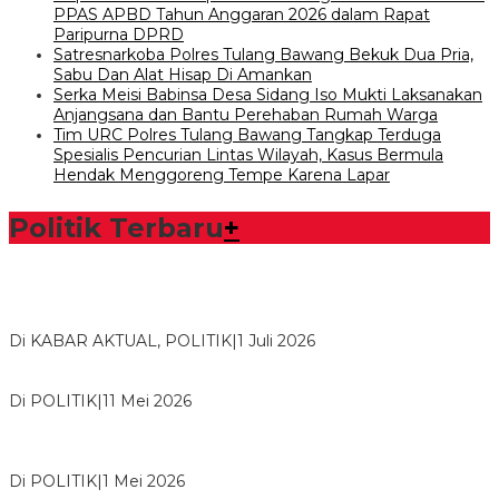
PPAS APBD Tahun Anggaran 2026 dalam Rapat
Paripurna DPRD
Satresnarkoba Polres Tulang Bawang Bekuk Dua Pria,
Sabu Dan Alat Hisap Di Amankan
Serka Meisi Babinsa Desa Sidang Iso Mukti Laksanakan
Anjangsana dan Bantu Perehaban Rumah Warga
Tim URC Polres Tulang Bawang Tangkap Terduga
Spesialis Pencurian Lintas Wilayah, Kasus Bermula
Hendak Menggoreng Tempe Karena Lapar
Politik Terbaru
+
Bawaslu Tegaskan Sikap Siap Bersinergi Dengan PWI Tulang
Bawang
Di KABAR AKTUAL, POLITIK
|
1 Juli 2026
Usai Musda, DPD Golkar Tulang Bawang Gelar Rapat Perdana
Di POLITIK
|
11 Mei 2026
M. Aris Pratama Hanan Resmi ‘Nakhodai’ DPD II Partai Golkar
Tulangb…
Di POLITIK
|
1 Mei 2026