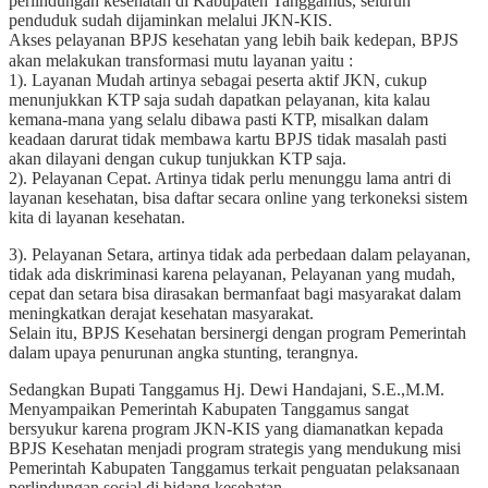
perlindungan kesehatan di Kabupaten Tanggamus, seluruh
penduduk sudah dijaminkan melalui JKN-KIS.
Akses pelayanan BPJS kesehatan yang lebih baik kedepan, BPJS
akan melakukan transformasi mutu layanan yaitu :
1). Layanan Mudah artinya sebagai peserta aktif JKN, cukup
menunjukkan KTP saja sudah dapatkan pelayanan, kita kalau
kemana-mana yang selalu dibawa pasti KTP, misalkan dalam
keadaan darurat tidak membawa kartu BPJS tidak masalah pasti
akan dilayani dengan cukup tunjukkan KTP saja.
2). Pelayanan Cepat. Artinya tidak perlu menunggu lama antri di
layanan kesehatan, bisa daftar secara online yang terkoneksi sistem
kita di layanan kesehatan.
3). Pelayanan Setara, artinya tidak ada perbedaan dalam pelayanan,
tidak ada diskriminasi karena pelayanan, Pelayanan yang mudah,
cepat dan setara bisa dirasakan bermanfaat bagi masyarakat dalam
meningkatkan derajat kesehatan masyarakat.
Selain itu, BPJS Kesehatan bersinergi dengan program Pemerintah
dalam upaya penurunan angka stunting, terangnya.
Sedangkan Bupati Tanggamus Hj. Dewi Handajani, S.E.,M.M.
Menyampaikan Pemerintah Kabupaten Tanggamus sangat
bersyukur karena program JKN-KIS yang diamanatkan kepada
BPJS Kesehatan menjadi program strategis yang mendukung misi
Pemerintah Kabupaten Tanggamus terkait penguatan pelaksanaan
perlindungan sosial di bidang kesehatan.