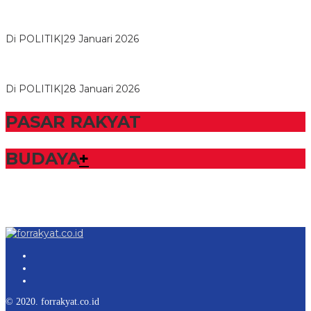
Herman HN Lantik Budi Yohanda sebagai Ketua DPD Partai
NasDem Mesuji Periode 202…
Di POLITIK
|
29 Januari 2026
Bupati Tubaba Hadiri Pelantikan Pengurus DPD dan DPC
Partai NasDem Kabupaten Tul…
Di POLITIK
|
28 Januari 2026
PASAR RAKYAT
BUDAYA
+
© 2020. forrakyat.co.id