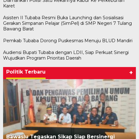
Diamankan Polisi! Satu Rekannya Kabur Ke Perkebunan
Karet
Asisten II Tubaba Resmi Buka Launching dan Sosialisasi
Gerakan Simpanan Pelajar (SimPel) di SMP Negeri 7 Tulang
Bawang Barat
Pemkab Tubaba Dorong Puskesmas Menuju BLUD Mandiri
Audiensi Bupati Tubaba dengan LDII, Siap Perkuat Sinergi
Wujudkan Program Prioritas Daerah
Politik Terbaru
+
Bawaslu Tegaskan Sikap Siap Bersinergi