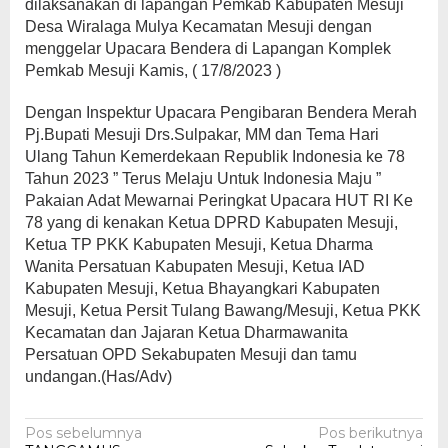
dilaksanakan di lapangan Pemkab Kabupaten Mesuji
Desa Wiralaga Mulya Kecamatan Mesuji dengan
menggelar Upacara Bendera di Lapangan Komplek
Pemkab Mesuji Kamis, ( 17/8/2023 )
Dengan Inspektur Upacara Pengibaran Bendera Merah
Pj.Bupati Mesuji Drs.Sulpakar, MM dan Tema Hari
Ulang Tahun Kemerdekaan Republik Indonesia ke 78
Tahun 2023 ” Terus Melaju Untuk Indonesia Maju ”
Pakaian Adat Mewarnai Peringkat Upacara HUT RI Ke
78 yang di kenakan Ketua DPRD Kabupaten Mesuji,
Ketua TP PKK Kabupaten Mesuji, Ketua Dharma
Wanita Persatuan Kabupaten Mesuji, Ketua IAD
Kabupaten Mesuji, Ketua Bhayangkari Kabupaten
Mesuji, Ketua Persit Tulang Bawang/Mesuji, Ketua PKK
Kecamatan dan Jajaran Ketua Dharmawanita
Persatuan OPD Sekabupaten Mesuji dan tamu
undangan.(Has/Adv)
Navigasi
Pos sebelumnya
Pos berikutnya