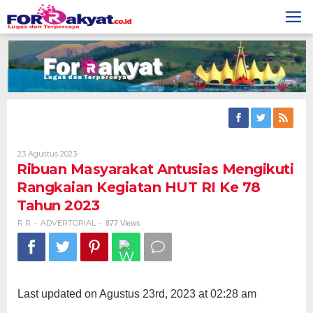
Skip
to
content
Oleh
23 Agustus 2023
R
Ribuan Masyarakat Antusias Mengikuti
R
Rangkaian Kegiatan HUT RI Ke 78
Tahun 2023
R R
ADVERTORIAL
-
-
877 Views
Last updated on Agustus 23rd, 2023 at 02:28 am