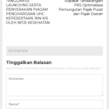
TANGGAMUS
Sulpakar Tandatangani
pos
LAUNCHING SERTA
PKS Optimalisasi
PENYERAHAN PIAGAM
Pemungutan Pajak Pusat
PENGHARGAAN UHC
dan Pajak Daerah
KEPESERTAAN JKN-KIS
OLEH BPJS KESEHATAN
Komentar
Tinggalkan Balasan
Alamat email Anda tidak akan dipublikasikan.
Ruas yang wajib ditandai
*