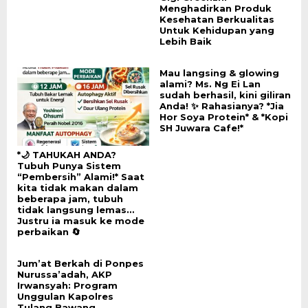
Menghadirkan Produk
Kesehatan Berkualitas
Untuk Kehidupan yang
Lebih Baik
Mau langsing & glowing
alami? Ms. Ng Ei Lan
sudah berhasil, kini giliran
Anda! ✨ Rahasianya? *Jia
Hor Soya Protein* & *Kopi
SH Juwara Cafe!*
*🌙 TAHUKAH ANDA?
Tubuh Punya Sistem
“Pembersih” Alami!* Saat
kita tidak makan dalam
beberapa jam, tubuh
tidak langsung lemas…
Justru ia masuk ke mode
perbaikan 🔄
Jum’at Berkah di Ponpes
Nurussa’adah, AKP
Irwansyah: Program
Unggulan Kapolres
Tulang Bawang