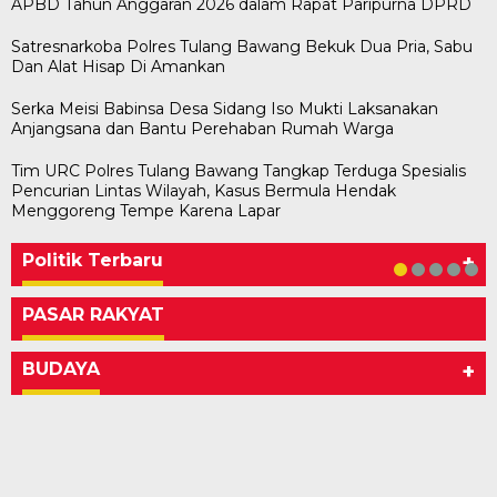
APBD Tahun Anggaran 2026 dalam Rapat Paripurna DPRD
Satresnarkoba Polres Tulang Bawang Bekuk Dua Pria, Sabu
Dan Alat Hisap Di Amankan
Serka Meisi Babinsa Desa Sidang Iso Mukti Laksanakan
Anjangsana dan Bantu Perehaban Rumah Warga
Tim URC Polres Tulang Bawang Tangkap Terduga Spesialis
Pencurian Lintas Wilayah, Kasus Bermula Hendak
Bawaslu Tegaskan Sikap Siap Bersinergi
Usai Musda, DPD Golkar Tulang Bawang Gelar
M. Aris Pratama Hanan Resmi ‘Nakhodai’ DPD II
Herman HN Lantik Budi Yohanda sebagai
Bupati Tubaba Hadiri Pelantikan Pengurus DPD
Menggoreng Tempe Karena Lapar
Dengan PWI Tulang Bawang
Rapat Perdana
Partai Golkar Tulangb…
Ketua DPD Partai NasDem Mesuji Periode 202…
dan DPC Partai NasDem Kabupaten Tul…
Di KABAR AKTUAL, POLITIK
Di POLITIK
Di POLITIK
Di POLITIK
Di POLITIK
|
|
|
|
11 Mei 2026
1 Mei 2026
29 Januari 2026
28 Januari 2026
|
1 Juli 2026
Politik Terbaru
+
PASAR RAKYAT
BUDAYA
+