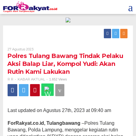
Skip
to
content
Oleh
27 Agustus 2023
R
Polres Tulang Bawang Tindak Pelaku
R
Aksi Balap Liar, Kompol Yudi: Akan
Rutin Kami Lakukan
R R
KABAR AKTUAL
-
-
1.652 Views
Last updated on Agustus 27th, 2023 at 09:40 am
ForRakyat.co.id, Tulangbawang
–Polres Tulang
Bawang, Polda Lampung, menggelar kegiatan rutin