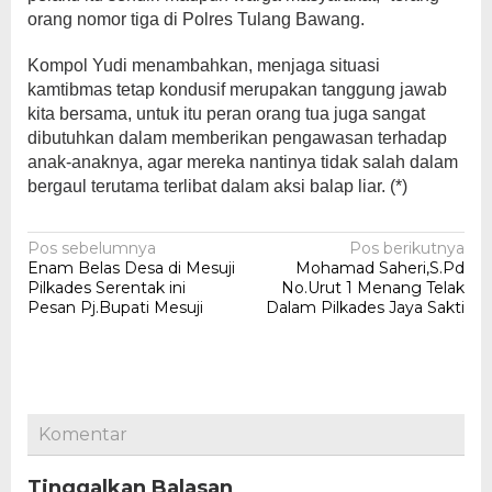
orang nomor tiga di Polres Tulang Bawang.
Kompol Yudi menambahkan, menjaga situasi
kamtibmas tetap kondusif merupakan tanggung jawab
kita bersama, untuk itu peran orang tua juga sangat
dibutuhkan dalam memberikan pengawasan terhadap
anak-anaknya, agar mereka nantinya tidak salah dalam
bergaul terutama terlibat dalam aksi balap liar. (*)
Navigasi
Pos sebelumnya
Pos berikutnya
Enam Belas Desa di Mesuji
Mohamad Saheri,S.Pd
pos
Pilkades Serentak ini
No.Urut 1 Menang Telak
Pesan Pj.Bupati Mesuji
Dalam Pilkades Jaya Sakti
Komentar
Tinggalkan Balasan