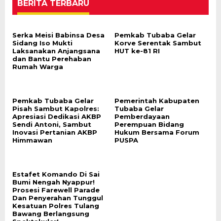
BERITA TERBARU
Serka Meisi Babinsa Desa
Pemkab Tubaba Gelar
Sidang Iso Mukti
Korve Serentak Sambut
Laksanakan Anjangsana
HUT ke-81 RI
dan Bantu Perehaban
Rumah Warga
Pemkab Tubaba Gelar
Pemerintah Kabupaten
Pisah Sambut Kapolres:
Tubaba Gelar
Apresiasi Dedikasi AKBP
Pemberdayaan
Sendi Antoni, Sambut
Perempuan Bidang
Inovasi Pertanian AKBP
Hukum Bersama Forum
Himmawan
PUSPA
Estafet Komando Di Sai
Bumi Nengah Nyappur!
Prosesi Farewell Parade
Dan Penyerahan Tunggul
Kesatuan Polres Tulang
Bawang Berlangsung