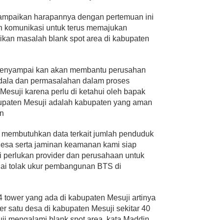
yampaikan harapannya dengan pertemuan ini
dan komunikasi untuk terus memajukan
kan masalah blank spot area di kabupaten
enyampai kan akan membantu perusahan
ndala dan permasalahan dalam proses
suji karena perlu di ketahui oleh bapak
upaten Mesuji adalah kabupaten yang aman
in
r membutuhkan data terkait jumlah penduduk
di desa serta jaminan keamanan kami siap
 perlukan provider dan perusahaan untuk
ai tolak ukur pembangunan BTS di
4 tower yang ada di kabupaten Mesuji artinya
r satu desa di kabupaten Mesuji sekitar 40
ji mengalami blank spot area, kata Maddin