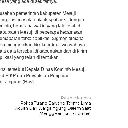
desa yang ada di sekitarnya.
perusahan pemerintah kabupaten Mesuji
engatasi masalah blank spot area dengan
info, beberapa waktu yang lalu telah di
abupaten Mesuji di beberapa kecamatan
emaparan terkait aplikasi Sigmon dimana
sa mengirimkan titik koordinat wilayahnya
ta data tersebut di gabungkan dan di kirim
likasi yang telah di tentukan.
nsi tersebut Kepala Dinas Kominfo Mesuji,
abid PIKP dan Perwakilan Pimpinan
h Lampung.(Has)
Pos berikutnya
A
Polres Tulang Bawang Terima Lima
I
Aduan Dari Warga Agung Dalem Saat
Menggelar Jum’at Curhat