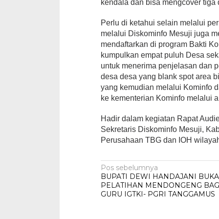
kendala dan bisa mengcover tiga 
Perlu di ketahui selain melalui 
melalui Diskominfo Mesuji juga m
mendaftarkan di program Bakti Kom
kumpulkan empat puluh Desa sek
untuk menerima penjelasan dan p
desa desa yang blank spot area bi
yang kemudian melalui Kominfo da
ke kementerian Kominfo melalui ap
Hadir dalam kegiatan Rapat Audie
Sekretaris Diskominfo Mesuji, K
Perusahaan TBG dan IOH wilaya
Navigasi
Pos sebelumnya
BUPATI DEWI HANDAJANI BUK
pos
PELATIHAN MENDONGENG BAG
GURU IGTKI- PGRI TANGGAMUS