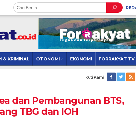
RED
 & KRIMINAL
OTONOMI
EKONOMI
FORRAKYAT TV
Ikuti Kami
rea dan Pembangunan BTS,
gunan
ang TBG dan IOH