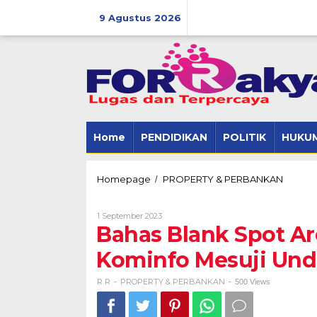
Skip
to
9 Agustus 2026
content
Home
PENDIDIKAN
POLITIK
HUKUM
Bahas
Homepage
PROPERTY & PERBANKAN
/
Blank
Spot
Oleh
1 September 2023
Area
R
Bahas Blank Spot A
dan
R
Pemban
Kominfo Mesuji Und
BTS,
Kominfo
Mesuji
R R
PROPERTY & PERBANKAN
-
-
500 Views
Undang
TBG