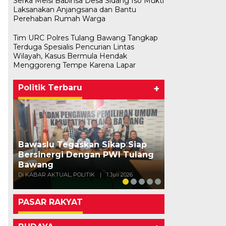
Serka Meisi Babinsa Desa Sidang Iso Mukti
Laksanakan Anjangsana dan Bantu
Perehaban Rumah Warga
Tim URC Polres Tulang Bawang Tangkap
Terduga Spesialis Pencurian Lintas
Wilayah, Kasus Bermula Hendak
Menggoreng Tempe Karena Lapar
Politik Terbaru
+
Bawaslu Tegaskan Sikap Siap
Bersinergi Dengan PWI Tulang
Usai Musda,
Bawang
Bawang Gela
Di KABAR AKTUAL, POLITIK
|
1 Juli 2026
Di POLITIK
|
11 Mei
PASAR RAKYAT