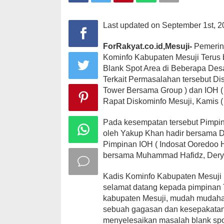
dan
IOH
Last updated on September 1st, 2
ForRakyat.co.id,Mesuji-
Pemerint
Kominfo Kabupaten Mesuji Terus
Blank Spot Area di Beberapa Des
Terkait Permasalahan tersebut 
Tower Bersama Group ) dan IOH (
Rapat Diskominfo Mesuji, Kamis (
Pada kesempatan tersebut Pimpin
oleh Yakup Khan hadir bersama 
Pimpinan IOH ( Indosat Ooredoo Hu
bersama Muhammad Hafidz, Dery 
Kadis Kominfo Kabupaten Mesuji
selamat datang kepada pimpinan 
kabupaten Mesuji, mudah mudaha
sebuah gagasan dan kesepakatan 
menyelesaikan masalah blank spot