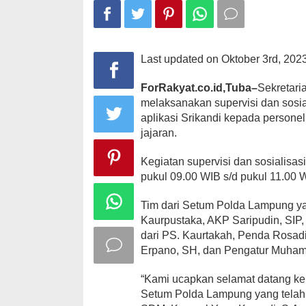
2023
di
Polres
Tulang
Bawang
Last updated on Oktober 3rd, 202
ForRakyat.co.id,Tuba–
Sekretar
melaksanakan supervisi dan sosia
aplikasi Srikandi kepada persone
jajaran.
Kegiatan supervisi dan sosialisasi
pukul 09.00 WIB s/d pukul 11.00 
Tim dari Setum Polda Lampung y
Kaurpustaka, AKP Saripudin, SIP,
dari PS. Kaurtakah, Penda Rosadi
Erpano, SH, dan Pengatur Muha
“Kami ucapkan selamat datang ke
Setum Polda Lampung yang telah 