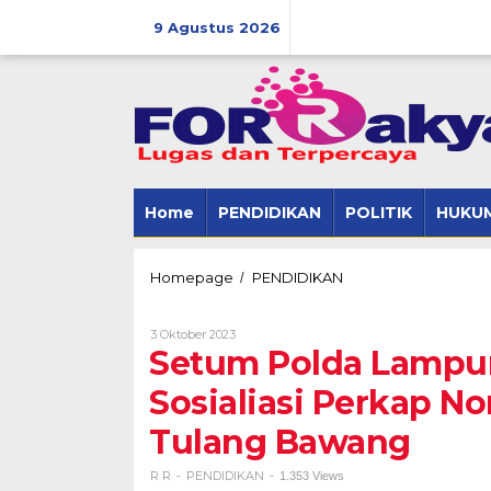
Skip
to
9 Agustus 2026
content
Home
PENDIDIKAN
POLITIK
HUKUM
Setum
Homepage
PENDIDIKAN
/
Polda
Lampung
Oleh
3 Oktober 2023
Lakukan
R
Setum Polda Lampun
Supervisi
R
dan
Sosialiasi Perkap No
Sosialiasi
Perkap
Tulang Bawang
Nomor
1
Tahun
R R
PENDIDIKAN
-
-
1.353 Views