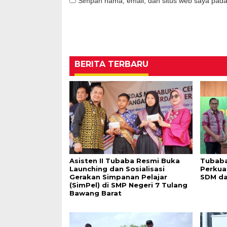
Simpan nama, email, dan situs web saya pada
BERITA TERBARU
Asisten II Tubaba Resmi Buka
Tubaba
Launching dan Sosialisasi
Perkua
Gerakan Simpanan Pelajar
SDM da
(SimPel) di SMP Negeri 7 Tulang
Bawang Barat