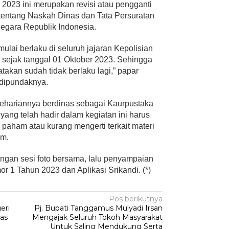
2023 ini merupakan revisi atau pengganti
tentang Naskah Dinas dan Tata Persuratan
egara Republik Indonesia.
ulai berlaku di seluruh jajaran Kepolisian
) sejak tanggal 01 Oktober 2023. Sehingga
akan sudah tidak berlaku lagi,” papar
 dipundaknya.
ehariannya berdinas sebagai Kaurpustaka
ang telah hadir dalam kegiatan ini harus
 paham atau kurang mengerti terkait materi
im.
ngan sesi foto bersama, lalu penyampaian
or 1 Tahun 2023 dan Aplikasi Srikandi. (*)
Pos berikutnya
eri
Pj. Bupati Tanggamus Mulyadi Irsan
tas
Mengajak Seluruh Tokoh Masyarakat
Untuk Saling Mendukung Serta