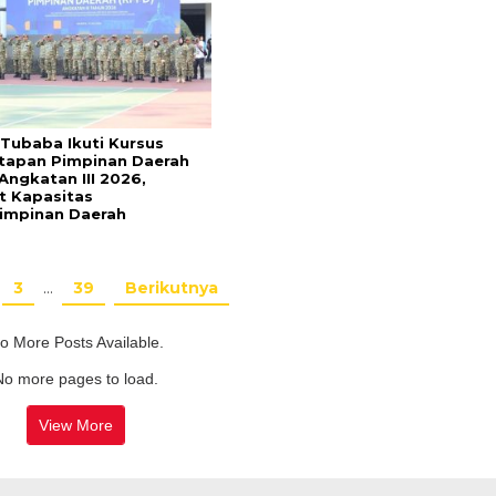
 Tubaba Ikuti Kursus
apan Pimpinan Daerah
Angkatan III 2026,
t Kapasitas
impinan Daerah
3
…
39
Berikutnya
o More Posts Available.
No more pages to load.
View More