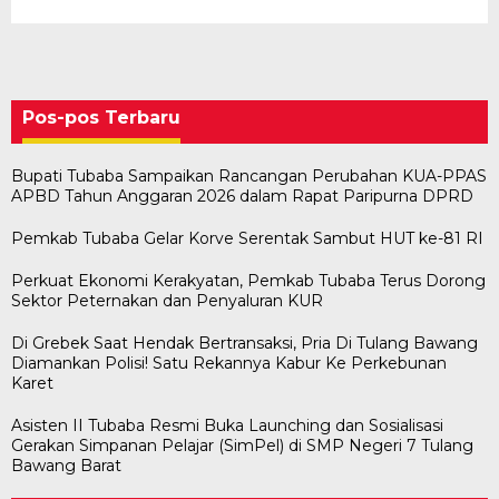
Pos-pos Terbaru
Bupati Tubaba Sampaikan Rancangan Perubahan KUA-PPAS
APBD Tahun Anggaran 2026 dalam Rapat Paripurna DPRD
Pemkab Tubaba Gelar Korve Serentak Sambut HUT ke-81 RI
Perkuat Ekonomi Kerakyatan, Pemkab Tubaba Terus Dorong
Sektor Peternakan dan Penyaluran KUR
Di Grebek Saat Hendak Bertransaksi, Pria Di Tulang Bawang
Diamankan Polisi! Satu Rekannya Kabur Ke Perkebunan
Karet
Asisten II Tubaba Resmi Buka Launching dan Sosialisasi
Gerakan Simpanan Pelajar (SimPel) di SMP Negeri 7 Tulang
Bawaslu Tegaskan Sikap Siap Bersinergi
Usai Musda, DPD Golkar Tulang Bawang Gelar
M. Aris Pratama Hanan Resmi ‘Nakhodai’ DPD II
Herman HN Lantik Budi Yohanda sebagai
Bupati Tubaba Hadiri Pelantikan Pengurus DPD
Bawang Barat
Dengan PWI Tulang Bawang
Rapat Perdana
Partai Golkar Tulangb…
Ketua DPD Partai NasDem Mesuji Periode 202…
dan DPC Partai NasDem Kabupaten Tul…