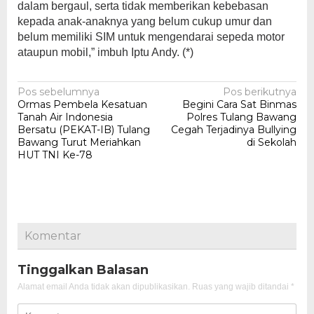
dalam bergaul, serta tidak memberikan kebebasan
kepada anak-anaknya yang belum cukup umur dan
belum memiliki SIM untuk mengendarai sepeda motor
ataupun mobil,” imbuh Iptu Andy. (*)
Navigasi
Pos sebelumnya
Pos berikutnya
Ormas Pembela Kesatuan
Begini Cara Sat Binmas
pos
Tanah Air Indonesia
Polres Tulang Bawang
Bersatu (PEKAT-IB) Tulang
Cegah Terjadinya Bullying
Bawang Turut Meriahkan
di Sekolah
HUT TNI Ke-78
Komentar
Tinggalkan Balasan
Alamat email Anda tidak akan dipublikasikan.
Ruas yang wajib ditandai
*