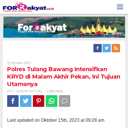
Skip
to
content
Oleh
15 Oktober 2023
R
Polres Tulang Bawang Intensifkan
R
KRYD di Malam Akhir Pekan, Ini Tujuan
Utamanya
R R
KABAR AKTUAL
-
-
1.490 Views
Last updated on Oktober 15th, 2023 at 09:28 am