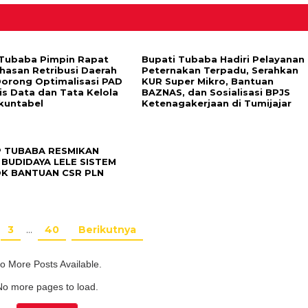
Tubaba Pimpin Rapat
Bupati Tubaba Hadiri Pelayanan
asan Retribusi Daerah
Peternakan Terpadu, Serahkan
Dorong Optimalisasi PAD
KUR Super Mikro, Bantuan
is Data dan Tata Kelola
BAZNAS, dan Sosialisasi BPJS
kuntabel
Ketenagakerjaan di Tumijajar
 TUBABA RESMIKAN
BUDIDAYA LELE SISTEM
OK BANTUAN CSR PLN
3
…
40
Berikutnya
o More Posts Available.
No more pages to load.