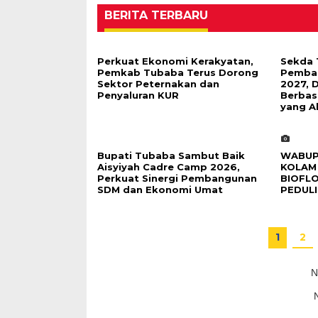
BERITA TERBARU
Perkuat Ekonomi Kerakyatan,
Sekda 
Pemkab Tubaba Terus Dorong
Pembah
Sektor Peternakan dan
2027, 
Penyaluran KUR
Berbas
yang A
Bupati Tubaba Sambut Baik
WABUP
Aisyiyah Cadre Camp 2026,
KOLAM 
Perkuat Sinergi Pembangunan
BIOFL
SDM dan Ekonomi Umat
PEDULI
1
2
N