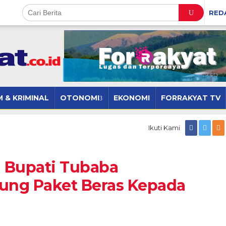
RED
 & KRIMINAL
OTONOMI
EKONOMI
FORRAKYAT TV
Ikuti Kami
j Bupati Tubaba
ung Paket Beras Kepada