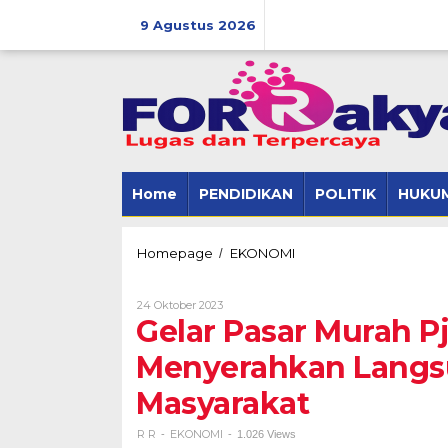
Skip
to
9 Agustus 2026
content
Home
PENDIDIKAN
POLITIK
HUKUM
Gelar
Homepage
EKONOMI
/
Pasar
Murah
Oleh
24 Oktober 2023
Pj
R
Gelar Pasar Murah P
Bupati
R
Tubaba
Menyerahkan Langs
Menyerahkan
Langsung
Masyarakat
Paket
Beras
Kepada
R R
EKONOMI
-
-
1.026 Views