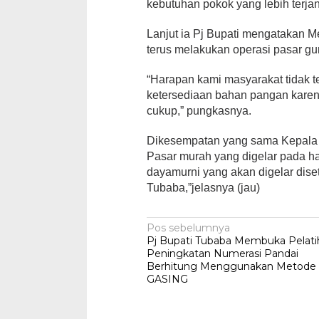
kebutuhan pokok yang lebih terja
Lanjut ia Pj Bupati mengatakan Me
terus melakukan operasi pasar gu
“Harapan kami masyarakat tidak te
ketersediaan bahan pangan karen
cukup,” pungkasnya.
Dikesempatan yang sama Kepala
Pasar murah yang digelar pada ha
dayamurni yang akan digelar dise
Tubaba,”jelasnya (jau)
Navigasi
Pos sebelumnya
Pj Bupati Tubaba Membuka Pelati
pos
Peningkatan Numerasi Pandai
Berhitung Menggunakan Metode
GASING