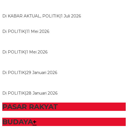
Bawaslu Tegaskan Sikap Siap Bersinergi Dengan PWI Tulang
Bawang
Di KABAR AKTUAL, POLITIK
|
1 Juli 2026
Usai Musda, DPD Golkar Tulang Bawang Gelar Rapat Perdana
Di POLITIK
|
11 Mei 2026
M. Aris Pratama Hanan Resmi ‘Nakhodai’ DPD II Partai Golkar
Tulangb…
Di POLITIK
|
1 Mei 2026
Herman HN Lantik Budi Yohanda sebagai Ketua DPD Partai
NasDem Mesuji Periode 202…
Di POLITIK
|
29 Januari 2026
Bupati Tubaba Hadiri Pelantikan Pengurus DPD dan DPC
Partai NasDem Kabupaten Tul…
Di POLITIK
|
28 Januari 2026
PASAR RAKYAT
BUDAYA
+