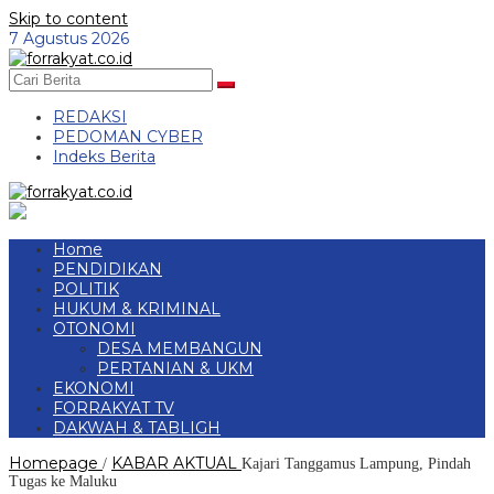
Skip to content
7 Agustus 2026
REDAKSI
PEDOMAN CYBER
Indeks Berita
Home
PENDIDIKAN
POLITIK
HUKUM & KRIMINAL
OTONOMI
DESA MEMBANGUN
PERTANIAN & UKM
EKONOMI
FORRAKYAT TV
DAKWAH & TABLIGH
Homepage
KABAR AKTUAL
/
Kajari Tanggamus Lampung, Pindah
Tugas ke Maluku