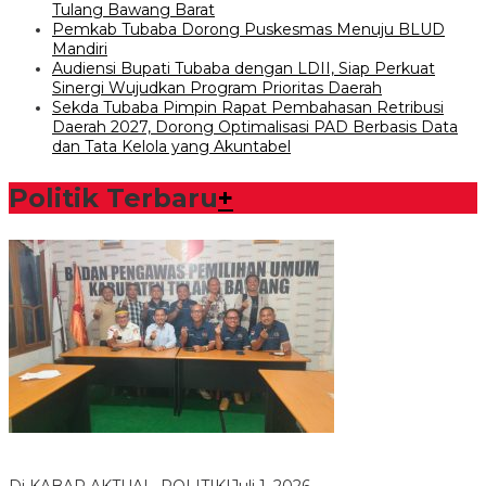
Tulang Bawang Barat
Pemkab Tubaba Dorong Puskesmas Menuju BLUD
Mandiri
Audiensi Bupati Tubaba dengan LDII, Siap Perkuat
Sinergi Wujudkan Program Prioritas Daerah
Sekda Tubaba Pimpin Rapat Pembahasan Retribusi
Daerah 2027, Dorong Optimalisasi PAD Berbasis Data
dan Tata Kelola yang Akuntabel
Politik Terbaru
+
Bawaslu Tegaskan Sikap Siap Bersinergi Dengan PWI Tulang
Bawang