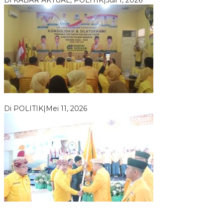
Di KABAR AKTUAL, POLITIK
|
Juli 1, 2026
Usai Musda, DPD Golkar Tulang Bawang Gelar Rapat Perdana
Di POLITIK
|
Mei 11, 2026
M. Aris Pratama Hanan Resmi ‘Nakhodai’ DPD II Partai Golkar
Tulangb…