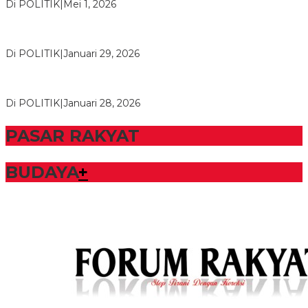
Di POLITIK
|
Mei 1, 2026
Herman HN Lantik Budi Yohanda sebagai Ketua DPD Partai
NasDem Mesuji Periode 202…
Di POLITIK
|
Januari 29, 2026
Bupati Tubaba Hadiri Pelantikan Pengurus DPD dan DPC
Partai NasDem Kabupaten Tul…
Di POLITIK
|
Januari 28, 2026
PASAR RAKYAT
BUDAYA
+