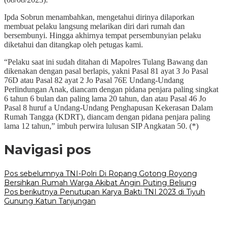
Ipda Sobrun menambahkan, mengetahui dirinya dilaporkan
membuat pelaku langsung melarikan diri dari rumah dan
bersembunyi. Hingga akhirnya tempat persembunyian pelaku
diketahui dan ditangkap oleh petugas kami.
“Pelaku saat ini sudah ditahan di Mapolres Tulang Bawang dan
dikenakan dengan pasal berlapis, yakni Pasal 81 ayat 3 Jo Pasal
76D atau Pasal 82 ayat 2 Jo Pasal 76E Undang-Undang
Perlindungan Anak, diancam dengan pidana penjara paling singkat
6 tahun 6 bulan dan paling lama 20 tahun, dan atau Pasal 46 Jo
Pasal 8 huruf a Undang-Undang Penghapusan Kekerasan Dalam
Rumah Tangga (KDRT), diancam dengan pidana penjara paling
lama 12 tahun,” imbuh perwira lulusan SIP Angkatan 50. (*)
Navigasi pos
Pos sebelumnya
TNI-Polri Di Ropang Gotong Royong
Bersihkan Rumah Warga Akibat Angin Puting Beliung
Pos berikutnya
Penutupan Karya Bakti TNI 2023 di Tiyuh
Gunung Katun Tanjungan