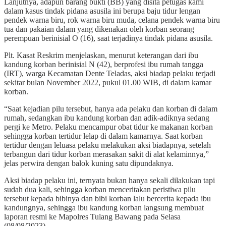
Lanjutnya, adapun barang bukti (BB) yang disita petugas kami
dalam kasus tindak pidana asusila ini berupa baju tidur lengan
pendek warna biru, rok warna biru muda, celana pendek warna biru
tua dan pakaian dalam yang dikenakan oleh korban seorang
perempuan berinisial O (16), saat terjadinya tindak pidana asusila.
Plt. Kasat Reskrim menjelaskan, menurut keterangan dari ibu
kandung korban berinisial N (42), berprofesi ibu rumah tangga
(IRT), warga Kecamatan Dente Teladas, aksi biadap pelaku terjadi
sekitar bulan November 2022, pukul 01.00 WIB, di dalam kamar
korban.
“Saat kejadian pilu tersebut, hanya ada pelaku dan korban di dalam
rumah, sedangkan ibu kandung korban dan adik-adiknya sedang
pergi ke Metro. Pelaku mencampur obat tidur ke makanan korban
sehingga korban tertidur lelap di dalam kamarnya. Saat korban
tertidur dengan leluasa pelaku melakukan aksi biadapnya, setelah
terbangun dari tidur korban merasakan sakit di alat kelaminnya,”
jelas perwira dengan balok kuning satu dipundaknya.
Aksi biadap pelaku ini, ternyata bukan hanya sekali dilakukan tapi
sudah dua kali, sehingga korban menceritakan peristiwa pilu
tersebut kepada bibinya dan bibi korban lalu bercerita kepada ibu
kandungnya, sehingga ibu kandung korban langsung membuat
laporan resmi ke Mapolres Tulang Bawang pada Selasa
(08/08/2023).