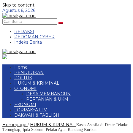
Skip to content
Agustus 6, 2026
REDAKSI
PEDOMAN CYBER
Indeks Berita
Home
PENDIDIKAN
POLITIK
HUKUM & KRIMINAL
OTONOMI
DESA MEMBANGUN
PERTANIAN & UKM
EKONOMI
FORRAKYAT TV
DAKWAH & TABLIGH
Homepage
HUKUM & KRIMINAL
/
Kasus Asusila di Dente Teladas
Terungkap, Ipda Sobrun: Pelaku Ayah Kandung Korban