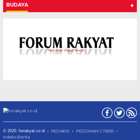
BUDAYA
+
© 2020. forrakyat.co.id
REDAKSI
PEDOMAN CYBER
Indeks Berita