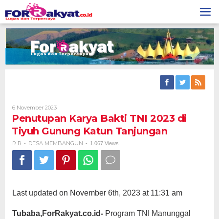
Skip
to
content
Oleh
6 November 2023
R
Penutupan Karya Bakti TNI 2023 di
R
Tiyuh Gunung Katun Tanjungan
R R
DESA MEMBANGUN
-
-
1.067 Views
Last updated on November 6th, 2023 at 11:31 am
Tubaba,ForRakyat.co.id-
Program TNI Manunggal