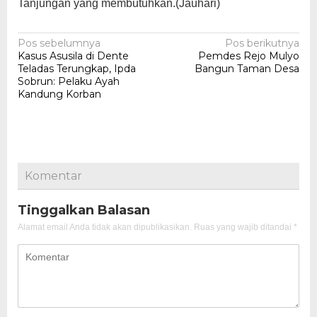
Tanjungan yang membutuhkan.(Jauhari)
Navigasi
Pos sebelumnya
Pos berikutnya
Kasus Asusila di Dente
Pemdes Rejo Mulyo
pos
Teladas Terungkap, Ipda
Bangun Taman Desa
Sobrun: Pelaku Ayah
Kandung Korban
Komentar
Tinggalkan Balasan
Alamat email Anda tidak akan dipublikasikan.
Ruas yang wajib ditandai
*