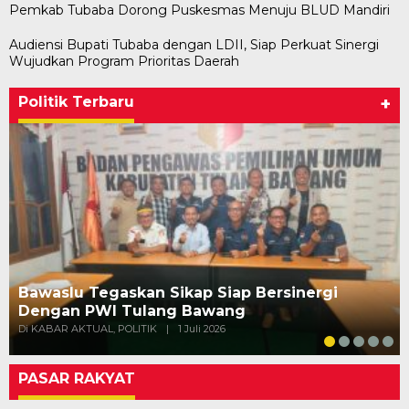
Pemkab Tubaba Dorong Puskesmas Menuju BLUD Mandiri
Audiensi Bupati Tubaba dengan LDII, Siap Perkuat Sinergi
Wujudkan Program Prioritas Daerah
Politik Terbaru
+
Bawaslu Tegaskan Sikap Siap Bersinergi
Dengan PWI Tulang Bawang
Di KABAR AKTUAL, POLITIK
|
1 Juli 2026
PASAR RAKYAT