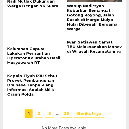
Raih Mutlak Dukungan
Wabup Nadirsyah
Warga Dengan 96 Suara
Kobarkan Semangat
Gotong Royong, Jalan
Rusak di Margo Mulyo
Mulai Dibenahi Bersama
Warga
Iwan Setiawan Camat
TBU Melaksanakan Monev
Kelurahan Gapura
di Wilayah Kecamatannya
Lakukan Pergantian
Operator Kelurahan Hasil
Musyawarah RT
Kepalo Tiyuh PJU Sebut
Proyek Pembangunan
Drainase Tanpa Plang
Informasi Adalah Milik
Orang Polda
1
2
3
…
33
Berikutnya
No More Posts Available.