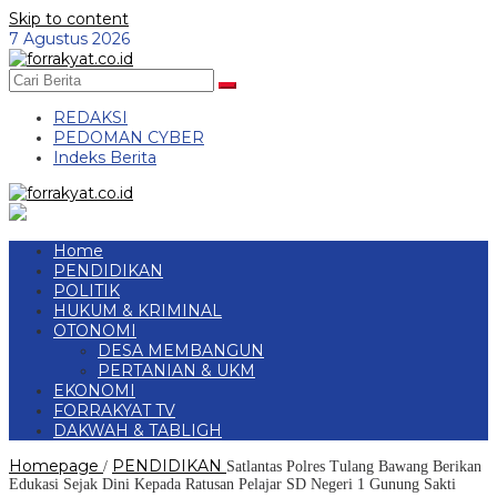
Skip to content
7 Agustus 2026
REDAKSI
PEDOMAN CYBER
Indeks Berita
Home
PENDIDIKAN
POLITIK
HUKUM & KRIMINAL
OTONOMI
DESA MEMBANGUN
PERTANIAN & UKM
EKONOMI
FORRAKYAT TV
DAKWAH & TABLIGH
Homepage
PENDIDIKAN
/
Satlantas Polres Tulang Bawang Berikan
Edukasi Sejak Dini Kepada Ratusan Pelajar SD Negeri 1 Gunung Sakti