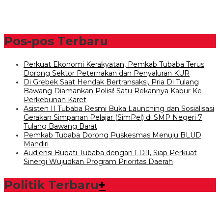
Pos-pos Terbaru
Perkuat Ekonomi Kerakyatan, Pemkab Tubaba Terus
Dorong Sektor Peternakan dan Penyaluran KUR
Di Grebek Saat Hendak Bertransaksi, Pria Di Tulang
Bawang Diamankan Polisi! Satu Rekannya Kabur Ke
Perkebunan Karet
Asisten II Tubaba Resmi Buka Launching dan Sosialisasi
Gerakan Simpanan Pelajar (SimPel) di SMP Negeri 7
Tulang Bawang Barat
Pemkab Tubaba Dorong Puskesmas Menuju BLUD
Mandiri
Audiensi Bupati Tubaba dengan LDII, Siap Perkuat
Sinergi Wujudkan Program Prioritas Daerah
Politik Terbaru
+
Bawaslu Tegaskan Sikap Siap Bersinergi Dengan PWI Tulang