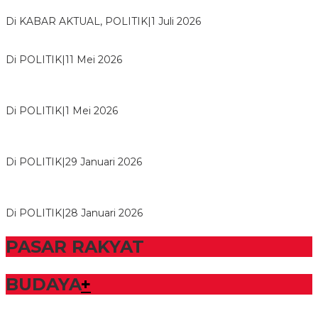
Bawang
Di KABAR AKTUAL, POLITIK
|
1 Juli 2026
Usai Musda, DPD Golkar Tulang Bawang Gelar Rapat Perdana
Di POLITIK
|
11 Mei 2026
M. Aris Pratama Hanan Resmi ‘Nakhodai’ DPD II Partai Golkar
Tulangb…
Di POLITIK
|
1 Mei 2026
Herman HN Lantik Budi Yohanda sebagai Ketua DPD Partai
NasDem Mesuji Periode 202…
Di POLITIK
|
29 Januari 2026
Bupati Tubaba Hadiri Pelantikan Pengurus DPD dan DPC
Partai NasDem Kabupaten Tul…
Di POLITIK
|
28 Januari 2026
PASAR RAKYAT
BUDAYA
+