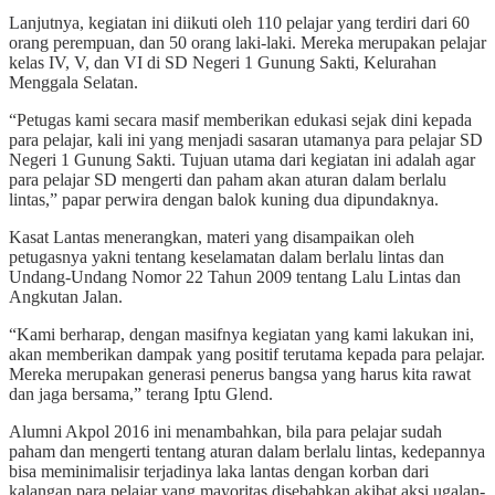
Lanjutnya, kegiatan ini diikuti oleh 110 pelajar yang terdiri dari 60
orang perempuan, dan 50 orang laki-laki. Mereka merupakan pelajar
kelas IV, V, dan VI di SD Negeri 1 Gunung Sakti, Kelurahan
Menggala Selatan.
“Petugas kami secara masif memberikan edukasi sejak dini kepada
para pelajar, kali ini yang menjadi sasaran utamanya para pelajar SD
Negeri 1 Gunung Sakti. Tujuan utama dari kegiatan ini adalah agar
para pelajar SD mengerti dan paham akan aturan dalam berlalu
lintas,” papar perwira dengan balok kuning dua dipundaknya.
Kasat Lantas menerangkan, materi yang disampaikan oleh
petugasnya yakni tentang keselamatan dalam berlalu lintas dan
Undang-Undang Nomor 22 Tahun 2009 tentang Lalu Lintas dan
Angkutan Jalan.
“Kami berharap, dengan masifnya kegiatan yang kami lakukan ini,
akan memberikan dampak yang positif terutama kepada para pelajar.
Mereka merupakan generasi penerus bangsa yang harus kita rawat
dan jaga bersama,” terang Iptu Glend.
Alumni Akpol 2016 ini menambahkan, bila para pelajar sudah
paham dan mengerti tentang aturan dalam berlalu lintas, kedepannya
bisa meminimalisir terjadinya laka lantas dengan korban dari
kalangan para pelajar yang mayoritas disebabkan akibat aksi ugalan-