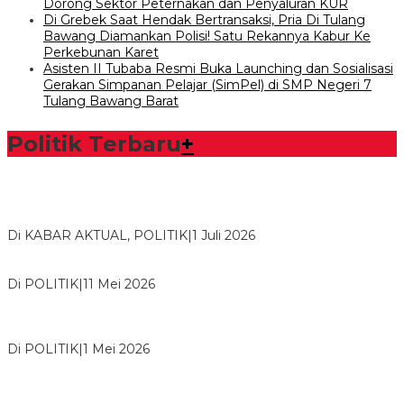
Dorong Sektor Peternakan dan Penyaluran KUR
Di Grebek Saat Hendak Bertransaksi, Pria Di Tulang
Bawang Diamankan Polisi! Satu Rekannya Kabur Ke
Perkebunan Karet
Asisten II Tubaba Resmi Buka Launching dan Sosialisasi
Gerakan Simpanan Pelajar (SimPel) di SMP Negeri 7
Tulang Bawang Barat
Politik Terbaru
+
Bawaslu Tegaskan Sikap Siap Bersinergi Dengan PWI Tulang
Bawang
Di KABAR AKTUAL, POLITIK
|
1 Juli 2026
Usai Musda, DPD Golkar Tulang Bawang Gelar Rapat Perdana
Di POLITIK
|
11 Mei 2026
M. Aris Pratama Hanan Resmi ‘Nakhodai’ DPD II Partai Golkar
Tulangb…
Di POLITIK
|
1 Mei 2026
Herman HN Lantik Budi Yohanda sebagai Ketua DPD Partai
NasDem Mesuji Periode 202…