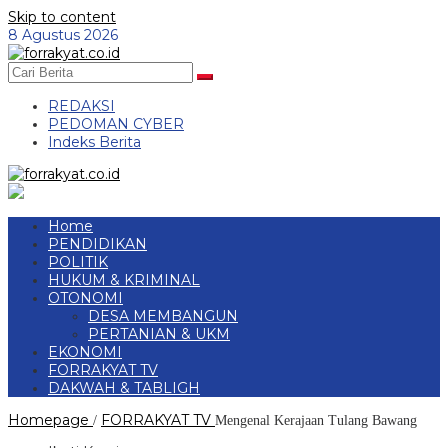
Skip to content
8 Agustus 2026
REDAKSI
PEDOMAN CYBER
Indeks Berita
Home
PENDIDIKAN
POLITIK
HUKUM & KRIMINAL
OTONOMI
DESA MEMBANGUN
PERTANIAN & UKM
EKONOMI
FORRAKYAT TV
DAKWAH & TABLIGH
Homepage
FORRAKYAT TV
/
Mengenal Kerajaan Tulang Bawang