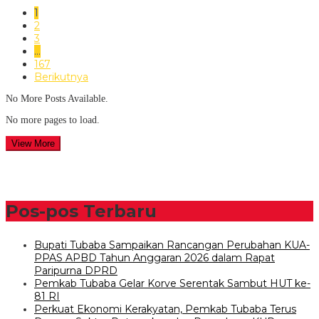
1
2
3
…
167
Berikutnya
No More Posts Available.
No more pages to load.
View More
Pos-pos Terbaru
Bupati Tubaba Sampaikan Rancangan Perubahan KUA-
PPAS APBD Tahun Anggaran 2026 dalam Rapat
Paripurna DPRD
Pemkab Tubaba Gelar Korve Serentak Sambut HUT ke-
81 RI
Perkuat Ekonomi Kerakyatan, Pemkab Tubaba Terus