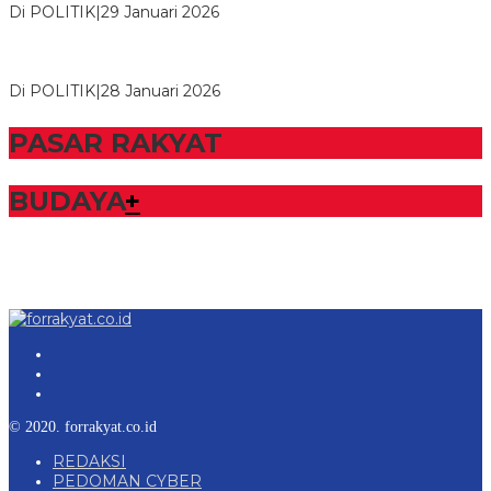
Di POLITIK
|
29 Januari 2026
Bupati Tubaba Hadiri Pelantikan Pengurus DPD dan DPC
Partai NasDem Kabupaten Tul…
Di POLITIK
|
28 Januari 2026
PASAR RAKYAT
BUDAYA
+
© 2020. forrakyat.co.id
REDAKSI
PEDOMAN CYBER