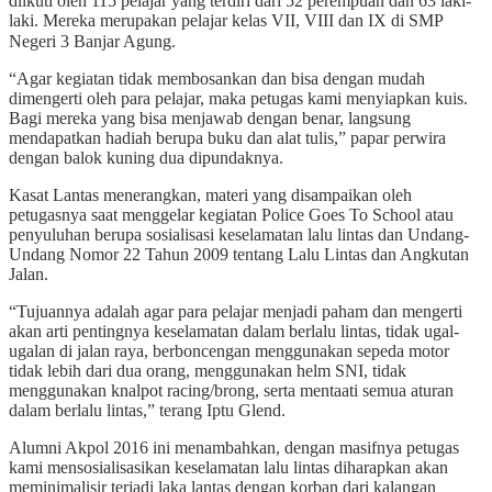
diikuti oleh 115 pelajar yang terdiri dari 52 perempuan dan 63 laki-
laki. Mereka merupakan pelajar kelas VII, VIII dan IX di SMP
Negeri 3 Banjar Agung.
“Agar kegiatan tidak membosankan dan bisa dengan mudah
dimengerti oleh para pelajar, maka petugas kami menyiapkan kuis.
Bagi mereka yang bisa menjawab dengan benar, langsung
mendapatkan hadiah berupa buku dan alat tulis,” papar perwira
dengan balok kuning dua dipundaknya.
Kasat Lantas menerangkan, materi yang disampaikan oleh
petugasnya saat menggelar kegiatan Police Goes To School atau
penyuluhan berupa sosialisasi keselamatan lalu lintas dan Undang-
Undang Nomor 22 Tahun 2009 tentang Lalu Lintas dan Angkutan
Jalan.
“Tujuannya adalah agar para pelajar menjadi paham dan mengerti
akan arti pentingnya keselamatan dalam berlalu lintas, tidak ugal-
ugalan di jalan raya, berboncengan menggunakan sepeda motor
tidak lebih dari dua orang, menggunakan helm SNI, tidak
menggunakan knalpot racing/brong, serta mentaati semua aturan
dalam berlalu lintas,” terang Iptu Glend.
Alumni Akpol 2016 ini menambahkan, dengan masifnya petugas
kami mensosialisasikan keselamatan lalu lintas diharapkan akan
meminimalisir terjadi laka lantas dengan korban dari kalangan