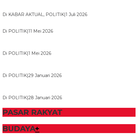
Bawaslu Tegaskan Sikap Siap Bersinergi Dengan PWI Tulang
Bawang
Di KABAR AKTUAL, POLITIK
|
1 Juli 2026
Usai Musda, DPD Golkar Tulang Bawang Gelar Rapat Perdana
Di POLITIK
|
11 Mei 2026
M. Aris Pratama Hanan Resmi ‘Nakhodai’ DPD II Partai Golkar
Tulangb…
Di POLITIK
|
1 Mei 2026
Herman HN Lantik Budi Yohanda sebagai Ketua DPD Partai
NasDem Mesuji Periode 202…
Di POLITIK
|
29 Januari 2026
Bupati Tubaba Hadiri Pelantikan Pengurus DPD dan DPC
Partai NasDem Kabupaten Tul…
Di POLITIK
|
28 Januari 2026
PASAR RAKYAT
BUDAYA
+