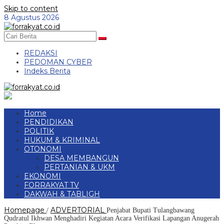
Skip to content
8 Agustus 2026
REDAKSI
PEDOMAN CYBER
Indeks Berita
Home
PENDIDIKAN
POLITIK
HUKUM & KRIMINAL
OTONOMI
DESA MEMBANGUN
PERTANIAN & UKM
EKONOMI
FORRAKYAT TV
DAKWAH & TABLIGH
Homepage
ADVERTORIAL
/
Penjabat Bupati Tulangbawang
Qudratul Ikhwan Menghadiri Kegiatan Acara Verifikasi Lapangan Anugerah