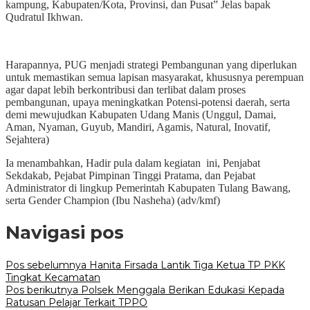
kampung, Kabupaten/Kota, Provinsi, dan Pusat” Jelas bapak
Qudratul Ikhwan.
Harapannya, PUG menjadi strategi Pembangunan yang diperlukan
untuk memastikan semua lapisan masyarakat, khususnya perempuan
agar dapat lebih berkontribusi dan terlibat dalam proses
pembangunan, upaya meningkatkan Potensi-potensi daerah, serta
demi mewujudkan Kabupaten Udang Manis (Unggul, Damai,
Aman, Nyaman, Guyub, Mandiri, Agamis, Natural, Inovatif,
Sejahtera)
Ia menambahkan, Hadir pula dalam kegiatan ini, Penjabat
Sekdakab, Pejabat Pimpinan Tinggi Pratama, dan Pejabat
Administrator di lingkup Pemerintah Kabupaten Tulang Bawang,
serta Gender Champion (Ibu Nasheha) (adv/kmf)
Navigasi pos
Pos sebelumnya
Hanita Firsada Lantik Tiga Ketua TP PKK
Tingkat Kecamatan
Pos berikutnya
Polsek Menggala Berikan Edukasi Kepada
Ratusan Pelajar Terkait TPPO