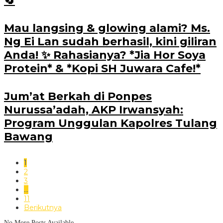
🔄
Mau langsing & glowing alami? Ms.
Ng Ei Lan sudah berhasil, kini giliran
Anda! ✨ Rahasianya? *Jia Hor Soya
Protein* & *Kopi SH Juwara Cafe!*
Jum’at Berkah di Ponpes
Nurussa’adah, AKP Irwansyah:
Program Unggulan Kapolres Tulang
Bawang
1
2
3
…
11
Berikutnya
No More Posts Available.