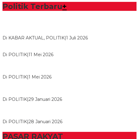
Politik Terbaru
+
Bawaslu Tegaskan Sikap Siap Bersinergi Dengan PWI Tulang
Bawang
Di KABAR AKTUAL, POLITIK
|
1 Juli 2026
Usai Musda, DPD Golkar Tulang Bawang Gelar Rapat Perdana
Di POLITIK
|
11 Mei 2026
M. Aris Pratama Hanan Resmi ‘Nakhodai’ DPD II Partai Golkar
Tulangb…
Di POLITIK
|
1 Mei 2026
Herman HN Lantik Budi Yohanda sebagai Ketua DPD Partai
NasDem Mesuji Periode 202…
Di POLITIK
|
29 Januari 2026
Bupati Tubaba Hadiri Pelantikan Pengurus DPD dan DPC
Partai NasDem Kabupaten Tul…
Di POLITIK
|
28 Januari 2026
PASAR RAKYAT