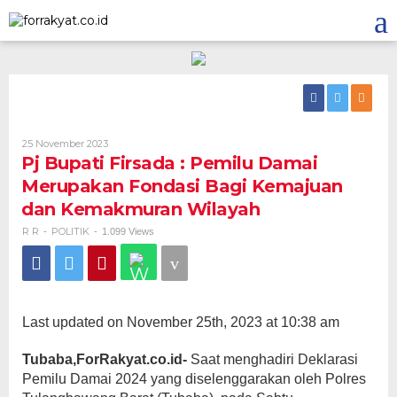
Skip
to
content
Oleh
25 November 2023
R
Pj Bupati Firsada : Pemilu Damai
R
Merupakan Fondasi Bagi Kemajuan
dan Kemakmuran Wilayah
R R
POLITIK
-
-
1.099 Views
Last updated on November 25th, 2023 at 10:38 am
Tubaba,ForRakyat.co.id-
Saat menghadiri Deklarasi
Pemilu Damai 2024 yang diselenggarakan oleh Polres