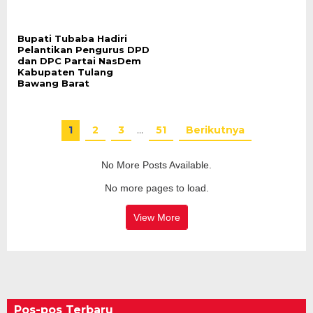
Bupati Tubaba Hadiri
Pelantikan Pengurus DPD
dan DPC Partai NasDem
Kabupaten Tulang
Bawang Barat
1
2
3
…
51
Berikutnya
No More Posts Available.
No more pages to load.
View More
Pos-pos Terbaru