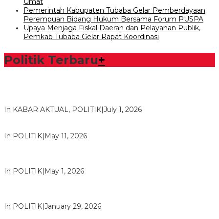
Umat
Pemerintah Kabupaten Tubaba Gelar Pemberdayaan
Perempuan Bidang Hukum Bersama Forum PUSPA
Upaya Menjaga Fiskal Daerah dan Pelayanan Publik,
Pemkab Tubaba Gelar Rapat Koordinasi
Politik Terbaru
+
Bawaslu Tegaskan Sikap Siap Bersinergi Dengan PWI Tulang
Bawang
In KABAR AKTUAL, POLITIK
|
July 1, 2026
Usai Musda, DPD Golkar Tulang Bawang Gelar Rapat Perdana
In POLITIK
|
May 11, 2026
M. Aris Pratama Hanan Resmi ‘Nakhodai’ DPD II Partai Golkar
Tulangb…
In POLITIK
|
May 1, 2026
Herman HN Lantik Budi Yohanda sebagai Ketua DPD Partai
NasDem Mesuji Periode 202…
In POLITIK
|
January 29, 2026