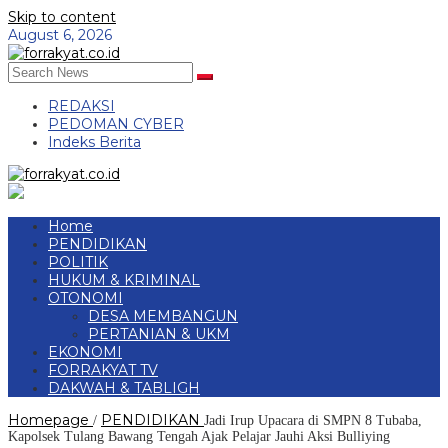
Skip to content
August 6, 2026
REDAKSI
PEDOMAN CYBER
Indeks Berita
Home
PENDIDIKAN
POLITIK
HUKUM & KRIMINAL
OTONOMI
DESA MEMBANGUN
PERTANIAN & UKM
EKONOMI
FORRAKYAT TV
DAKWAH & TABLIGH
Homepage
PENDIDIKAN
/
Jadi Irup Upacara di SMPN 8 Tubaba,
Kapolsek Tulang Bawang Tengah Ajak Pelajar Jauhi Aksi Bulliying