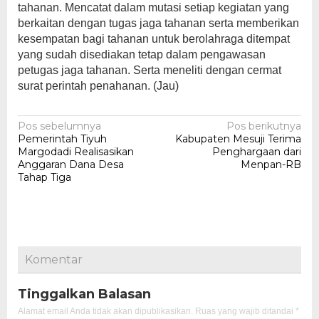
tahanan. Mencatat dalam mutasi setiap kegiatan yang
berkaitan dengan tugas jaga tahanan serta memberikan
kesempatan bagi tahanan untuk berolahraga ditempat
yang sudah disediakan tetap dalam pengawasan
petugas jaga tahanan. Serta meneliti dengan cermat
surat perintah penahanan. (Jau)
Navigasi
Pos sebelumnya
Pos berikutnya
Pemerintah Tiyuh
Kabupaten Mesuji Terima
pos
Margodadi Realisasikan
Penghargaan dari
Anggaran Dana Desa
Menpan-RB
Tahap Tiga
Komentar
Tinggalkan Balasan
Alamat email Anda tidak akan dipublikasikan.
Ruas yang wajib ditandai
*