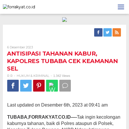
Skip
to
content
Oleh
6 Desember 2023
R
ANTISIPASI TAHANAN KABUR,
R
KAPOLRES TUBABA CEK KEAMANAN
SEL
R R
HUKUM & KRIMINAL
-
-
1.342 Views
Last updated on Desember 6th, 2023 at 09:41 am
TUBABA,FORRAKYAT.CO.ID—-
Tak ingin kecolongan
kaburnya tahanan, baik di Polres ataupun di Polsek,