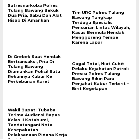
Satresnarkoba Polres
Tulang Bawang Bekuk
Tim URC Polres Tulang
Dua Pria, Sabu Dan Alat
Bawang Tangkap
Hisap Di Amankan
Terduga Spesialis
Pencurian Lintas Wilayah,
Kasus Bermula Hendak
Menggoreng Tempe
Karena Lapar
Di Grebek Saat Hendak
Bertransaksi, Pria Di
Gagal Total, Niat Cubit
Tulang Bawang
Pelaku Kejahatan Patroli
Diamankan Polisi! Satu
Presisi Polres Tulang
Rekannya Kabur Ke
Bawang Bikin Para
Perkebunan Karet
Penjahat Kabur Terbirit –
Birit Kegelapan
Wakil Bupati Tubaba
Terima Audiensi Bapas
Kelas II Kotabumi,
Tandatangani Nota
Kesepakatan
Pelaksanaan Pidana Kerja