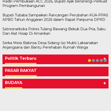
Hadiri Pembukaan ACC 2026, Bupati Ajak Bersinergi Perkuat
Program Pembangunan
Bupati Tubaba Sampaikan Rancangan Perubahan KUA-PPAS
APBD Tahun Anggaran 2026 dalam Rapat Paripurna DPRD
Satresnarkoba Polres Tulang Bawang Bekuk Dua Pria, Sabu
Dan Alat Hisap Di Amankan
Serka Meisi Babinsa Desa Sidang Iso Mukti Laksanakan
Bawaslu Tegaskan Sikap Siap Bersinergi
Usai Musda, DPD Golkar Tulang Bawang Gelar
M. Aris Pratama Hanan Resmi ‘Nakhodai’ DPD II
Herman HN Lantik Budi Yohanda sebagai
Bupati Tubaba Hadiri Pelantikan Pengurus DPD
Anjangsana dan Bantu Perehaban Rumah Warga
Dengan PWI Tulang Bawang
Rapat Perdana
Partai Golkar Tulangb…
Ketua DPD Partai NasDem Mesuji Periode 202…
dan DPC Partai NasDem Kabupaten Tul…
Di KABAR AKTUAL, POLITIK
Di POLITIK
Di POLITIK
Di POLITIK
Di POLITIK
|
|
|
|
11 Mei 2026
1 Mei 2026
29 Januari 2026
28 Januari 2026
|
1 Juli 2026
Politik Terbaru
+
PASAR RAKYAT
BUDAYA
+