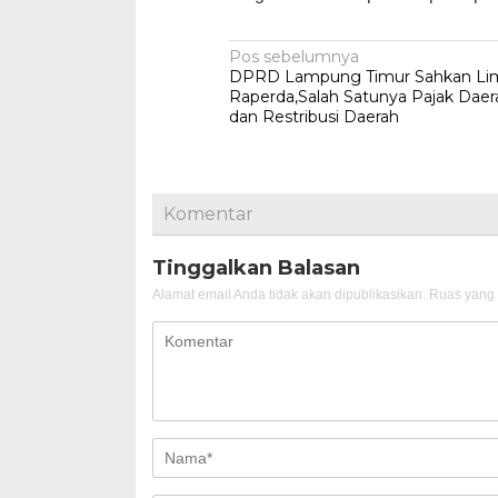
Navigasi
Pos sebelumnya
DPRD Lampung Timur Sahkan Li
pos
Raperda,Salah Satunya Pajak Daer
dan Restribusi Daerah
Komentar
Tinggalkan Balasan
Alamat email Anda tidak akan dipublikasikan.
Ruas yang 