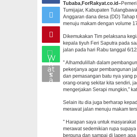
Tubaba,ForRakyat.co.id–
Pemeri
Tumijajar, Kabupaten Tulangbawa
Anggaran dana desa (DD) Tahap 
menuju makam dengan volume 175
Dikemukakan Tim pelaksana kegi
kepala tiyuh Feri Saputra pada s
jalan pada hari Rabu tanggal 6/12
” Alhamdulillah dalam pembangun
pekerjanya agar pembangunan ja
dan pemasangan batu nya yang pa
orang-orang sekitar kita sendiri,
mengerjakan Serapi mungkin,” ka
Selain itu dia juga berharap ke
merawat jalan menuju makam ters
” Harapan saya untuk masyarakat
merawat sedemikian rupa supaya j
berguna dan sampai di lapen apa l