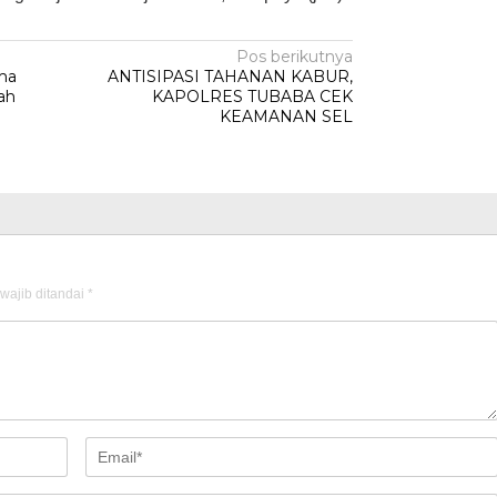
Pos berikutnya
ma
ANTISIPASI TAHANAN KABUR,
ah
KAPOLRES TUBABA CEK
KEAMANAN SEL
wajib ditandai
*