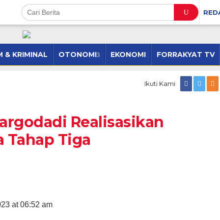
RED
 & KRIMINAL
OTONOMI
EKONOMI
FORRAKYAT TV
Pemerintah
Ikuti Kami
Tiyuh
Margodadi
Realisasikan
argodadi Realisasikan
Anggaran
Dana
 Tahap Tiga
Desa
Tahap
Tiga
023 at 06:52 am