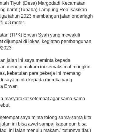
ntah Tiyuh (Desa) Margodadi Kecamatan
ng barat (Tubaba) Lampung Realisasikan
tiga tahun 2023 membangun jalan onderlagh
 x 3 meter.
atan (TPK) Erwan Syah yang mewakili
aat dijumpai di lokasi kegiatan pembangunan
/2023.
an jalan ini saya meminta kepada
lan menuju makam ini semaksimal mungkin
s, kebetulan para pekerja ini memang
 jadi saya minta kepada mereka yang
ta Erwan
pada masyarakat setempat agar sama-sama
ebut.
 setempat saya minta tolong sama-sama kita
alan ini bisa awet sampai kapanpun bisa
agi ini jalan menuju makam,” tutupnya (jau)