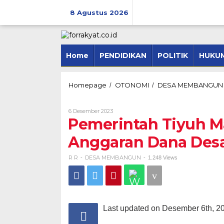
Skip
to
8 Agustus 2026
content
Home
PENDIDIKAN
POLITIK
HUKUM
Homepage
OTONOMI
DESA MEMBANGUN
/
/
Oleh
6 Desember 2023
R
Pemerintah Tiyuh M
R
Anggaran Dana Desa
R R
DESA MEMBANGUN
-
-
1.248 Views
Last updated on Desember 6th, 2