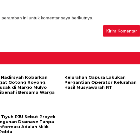
 peramban ini untuk komentar saya berikutnya.
Nadirsyah Kobarkan
Kelurahan Gapura Lakukan
gat Gotong Royong,
Pergantian Operator Kelurahan
Rusak di Margo Mulyo
Hasil Musyawarah RT
Dibenahi Bersama Warga
 Tiyuh PJU Sebut Proyek
gunan Drainase Tanpa
nformasi Adalah Milik
Polda