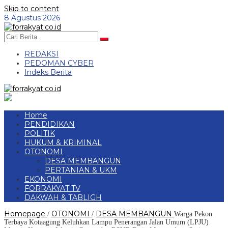
Skip to content
8 Agustus 2026
REDAKSI
PEDOMAN CYBER
Indeks Berita
Home
PENDIDIKAN
POLITIK
HUKUM & KRIMINAL
OTONOMI
DESA MEMBANGUN
PERTANIAN & UKM
EKONOMI
FORRAKYAT TV
DAKWAH & TABLIGH
Homepage
OTONOMI
DESA MEMBANGUN
/
/
Warga Pekon
Terbaya Kotaagung Keluhkan Lampu Penerangan Jalan Umum (LPJU)