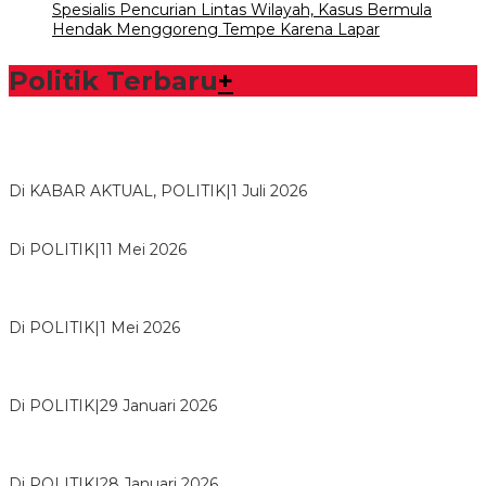
Spesialis Pencurian Lintas Wilayah, Kasus Bermula
Hendak Menggoreng Tempe Karena Lapar
Politik Terbaru
+
Bawaslu Tegaskan Sikap Siap Bersinergi Dengan PWI Tulang
Bawang
Di KABAR AKTUAL, POLITIK
|
1 Juli 2026
Usai Musda, DPD Golkar Tulang Bawang Gelar Rapat Perdana
Di POLITIK
|
11 Mei 2026
M. Aris Pratama Hanan Resmi ‘Nakhodai’ DPD II Partai Golkar
Tulangb…
Di POLITIK
|
1 Mei 2026
Herman HN Lantik Budi Yohanda sebagai Ketua DPD Partai
NasDem Mesuji Periode 202…
Di POLITIK
|
29 Januari 2026
Bupati Tubaba Hadiri Pelantikan Pengurus DPD dan DPC
Partai NasDem Kabupaten Tul…
Di POLITIK
|
28 Januari 2026