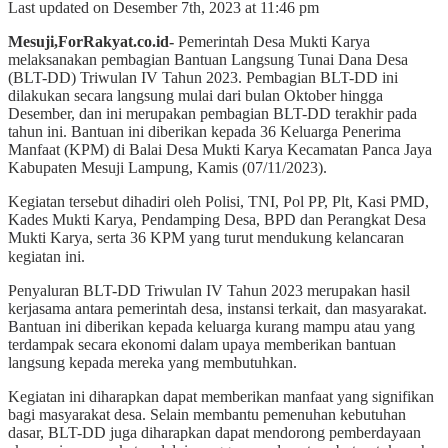
Last updated on Desember 7th, 2023 at 11:46 pm
Mesuji,ForRakyat.co.id-
Pemerintah Desa Mukti Karya
melaksanakan pembagian Bantuan Langsung Tunai Dana Desa
(BLT-DD) Triwulan IV Tahun 2023. Pembagian BLT-DD ini
dilakukan secara langsung mulai dari bulan Oktober hingga
Desember, dan ini merupakan pembagian BLT-DD terakhir pada
tahun ini. Bantuan ini diberikan kepada 36 Keluarga Penerima
Manfaat (KPM) di Balai Desa Mukti Karya Kecamatan Panca Jaya
Kabupaten Mesuji Lampung, Kamis (07/11/2023).
Kegiatan tersebut dihadiri oleh Polisi, TNI, Pol PP, Plt, Kasi PMD,
Kades Mukti Karya, Pendamping Desa, BPD dan Perangkat Desa
Mukti Karya, serta 36 KPM yang turut mendukung kelancaran
kegiatan ini.
Penyaluran BLT-DD Triwulan IV Tahun 2023 merupakan hasil
kerjasama antara pemerintah desa, instansi terkait, dan masyarakat.
Bantuan ini diberikan kepada keluarga kurang mampu atau yang
terdampak secara ekonomi dalam upaya memberikan bantuan
langsung kepada mereka yang membutuhkan.
Kegiatan ini diharapkan dapat memberikan manfaat yang signifikan
bagi masyarakat desa. Selain membantu pemenuhan kebutuhan
dasar, BLT-DD juga diharapkan dapat mendorong pemberdayaan