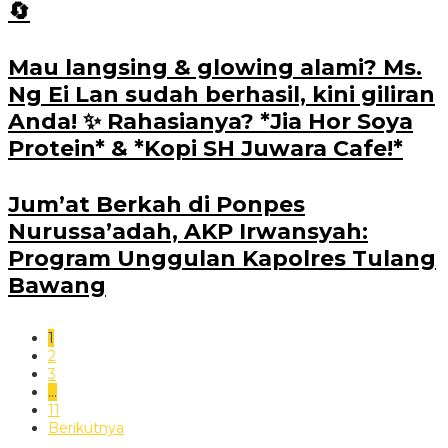
🔄
Mau langsing & glowing alami? Ms.
Ng Ei Lan sudah berhasil, kini giliran
Anda! ✨ Rahasianya? *Jia Hor Soya
Protein* & *Kopi SH Juwara Cafe!*
Jum’at Berkah di Ponpes
Nurussa’adah, AKP Irwansyah:
Program Unggulan Kapolres Tulang
Bawang
1
2
3
…
11
Berikutnya