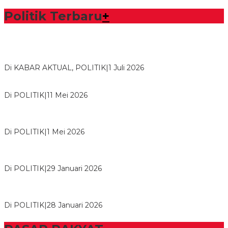
Politik Terbaru
+
Bawaslu Tegaskan Sikap Siap Bersinergi Dengan PWI Tulang
Bawang
Di KABAR AKTUAL, POLITIK
|
1 Juli 2026
Usai Musda, DPD Golkar Tulang Bawang Gelar Rapat Perdana
Di POLITIK
|
11 Mei 2026
M. Aris Pratama Hanan Resmi ‘Nakhodai’ DPD II Partai Golkar
Tulangb…
Di POLITIK
|
1 Mei 2026
Herman HN Lantik Budi Yohanda sebagai Ketua DPD Partai
NasDem Mesuji Periode 202…
Di POLITIK
|
29 Januari 2026
Bupati Tubaba Hadiri Pelantikan Pengurus DPD dan DPC
Partai NasDem Kabupaten Tul…
Di POLITIK
|
28 Januari 2026