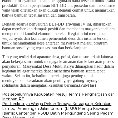
ekonomi masyarakat melalui penggunaan dana tersebut untuk usaha
produktif. Dalam penyaluran BLT-DD ini, prosedur dan mekanisme
yang telah ditetapkan akan diikuti dengan cermat untuk memastikan
bahwa bantuan tepat sasaran dan transparan.
Dengan adanya penyaluran BLT-DD Triwulan IV ini, diharapkan
dapat memberikan dampak positif dan membantu masyarakat dalam
memperbaiki kondisi ekonomi mereka. Kegiatan ini merupakan
wujud nyata dari komitmen pemerintah desa dan instansi terkait
untuk meningkatkan kesejahteraan masyarakat melalui program
bantuan sosial yang tepat sasaran dan berkelanjutan.
Tim yang terdiri dari aparatur desa, polisi, dan unsur terkait lainnya
akan bekerja sama untuk menjaga keamanan dan kelancaran proses
penyaluran. Masyarakat Desa Mukti Karya diharapkan hadir dalam
kegiatan ini agar mereka dapat menerima bantuan secara tepat
waktu. Selain itu, kehadiran mereka juga penting untuk
meningkatkan kesadaran akan pentingnya gotong-royong dan
solidaritas dalam mengatasi kesulitan bersama.(Pub/Has)
Navigasi
Pos sebelumnya
Kabupaten Mesuji Terima Penghargaan dari
Menpan-RB
pos
Pos berikutnya
Warga Pekon Terbaya Kotaagung Keluhkan
Lampu Penerangan Jalan Umum (LPJU) Menuju Kawasan
Islamic Center dan RSUD Batin Mengundang Sering Padam
Pada Malam Hari