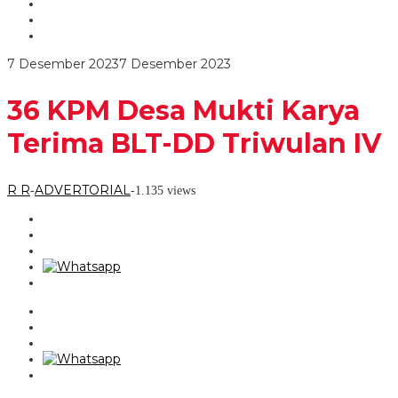
Karya
Terima
BLT-
DD
oleh
7 Desember 2023
7 Desember 2023
Triwulan
R
IV
R
36 KPM Desa Mukti Karya
Terima BLT-DD Triwulan IV
R R
ADVERTORIAL
-
-
1.135 views