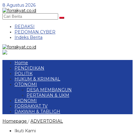
Skip
8 Agustus 2026
to
content
REDAKSI
PEDOMAN CYBER
Indeks Berita
Home
PENDIDIKAN
POLITIK
HUKUM & KRIMINAL
OTONOMI
DESA MEMBANGUN
PERTANIAN & UKM
EKONOMI
FORRAKYAT TV
DAKWAH & TABLIGH
36
Homepage
ADVERTORIAL
/
KPM
Desa
Ikuti Kami
Mukti