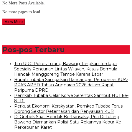
No More Posts Available.
No more pages to load.
View More
Pos-pos Terbaru
Tim URC Polres Tulang Bawang Tangkap Terduga
Spesialis Pencurian Lintas Wilayah, Kasus Bermula
Hendak Menggoreng Tempe Karena Lapar
Bupati Tubaba Sampaikan Rancangan Perubahan KUA-
PPAS APBD Tahun Anggaran 2026 dalam Rapat
Paripurna DPRD
Pemkab Tubaba Gelar Korve Serentak Sambut HUT ke-
81 RI
Perkuat Ekonomi Kerakyatan, Pemkab Tubaba Terus
Dorong Sektor Peternakan dan Penyaluran KUR
Di Grebek Saat Hendak Bertransaksi, Pria Di Tulang
Bawang Diamankan Polisi! Satu Rekannya Kabur Ke
Perkebunan Karet