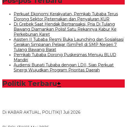
Pos-pos Terbaru
Perkuat Ekonomi Kerakyatan, Pemkab Tubaba Terus
Dorong Sektor Peternakan dan Penyaluran KUR
Di Grebek Saat Hendak Bertransaksi, Pria Di Tulang
Bawang Diamankan Polisi! Satu Rekannya Kabur Ke
Perkebunan Karet
Asisten II Tubaba Resmi Buka Launching dan Sosialisasi
Gerakan Simpanan Pelajar (SimPel) di SMP Negeri 7
Tulang Bawang Barat
Pemkab Tubaba Dorong Puskesmas Menuju BLUD
Mandiri
Audiensi Bupati Tubaba dengan LDII, Siap Perkuat
Sinergi Wujudkan Program Prioritas Daerah
Politik Terbaru
+
Bawaslu Tegaskan Sikap Siap Bersinergi Dengan PWI Tulang
Bawang
Di KABAR AKTUAL, POLITIK
|
1 Juli 2026
Usai Musda, DPD Golkar Tulang Bawang Gelar Rapat Perdana