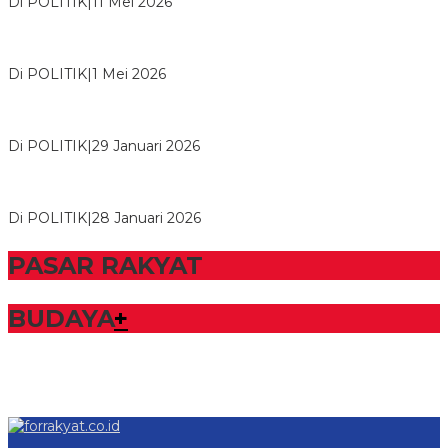
Di POLITIK
|
11 Mei 2026
M. Aris Pratama Hanan Resmi ‘Nakhodai’ DPD II Partai Golkar
Tulangb…
Di POLITIK
|
1 Mei 2026
Herman HN Lantik Budi Yohanda sebagai Ketua DPD Partai
NasDem Mesuji Periode 202…
Di POLITIK
|
29 Januari 2026
Bupati Tubaba Hadiri Pelantikan Pengurus DPD dan DPC
Partai NasDem Kabupaten Tul…
Di POLITIK
|
28 Januari 2026
PASAR RAKYAT
BUDAYA
+