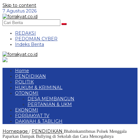
Skip to content
7 Agustus 2026
REDAKSI
PEDOMAN CYBER
Indeks Berita
Home
PENDIDIKAN
POLITIK
HUKUM & KRIMINAL
OTONOMI
DESA MEMBANGUN
PERTANIAN & UKM
EKONOMI
FORRAKYAT TV
DAKWAH & TABLIGH
Homepage
PENDIDIKAN
/
Bhabinkamtibmas Polsek Menggala
Paparkan Dampak Bullying di Sekolah dan Cara Mencegahnya