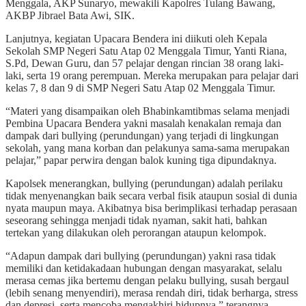
Menggala, AKP Sunaryo, mewakili Kapolres Tulang Bawang,
AKBP Jibrael Bata Awi, SIK.
Lanjutnya, kegiatan Upacara Bendera ini diikuti oleh Kepala
Sekolah SMP Negeri Satu Atap 02 Menggala Timur, Yanti Riana,
S.Pd, Dewan Guru, dan 57 pelajar dengan rincian 38 orang laki-
laki, serta 19 orang perempuan. Mereka merupakan para pelajar dari
kelas 7, 8 dan 9 di SMP Negeri Satu Atap 02 Menggala Timur.
“Materi yang disampaikan oleh Bhabinkamtibmas selama menjadi
Pembina Upacara Bendera yakni masalah kenakalan remaja dan
dampak dari bullying (perundungan) yang terjadi di lingkungan
sekolah, yang mana korban dan pelakunya sama-sama merupakan
pelajar,” papar perwira dengan balok kuning tiga dipundaknya.
Kapolsek menerangkan, bullying (perundungan) adalah perilaku
tidak menyenangkan baik secara verbal fisik ataupun sosial di dunia
nyata maupun maya. Akibatnya bisa berimplikasi terhadap perasaan
seseorang sehingga menjadi tidak nyaman, sakit hati, bahkan
tertekan yang dilakukan oleh perorangan ataupun kelompok.
“Adapun dampak dari bullying (perundungan) yakni rasa tidak
memiliki dan ketidakadaan hubungan dengan masyarakat, selalu
merasa cemas jika bertemu dengan pelaku bullying, susah bergaul
(lebih senang menyendiri), merasa rendah diri, tidak berharga, stress
dan depresi, serta mencoba mengakhiri hidupnya,” terangnya.