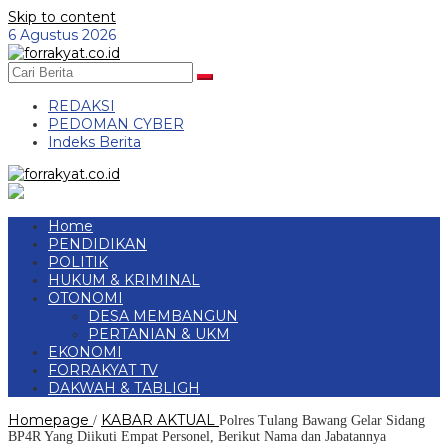
Skip to content
6 Agustus 2026
REDAKSI
PEDOMAN CYBER
Indeks Berita
Home
PENDIDIKAN
POLITIK
HUKUM & KRIMINAL
OTONOMI
DESA MEMBANGUN
PERTANIAN & UKM
EKONOMI
FORRAKYAT TV
DAKWAH & TABLIGH
Homepage
KABAR AKTUAL
/
Polres Tulang Bawang Gelar Sidang
BP4R Yang Diikuti Empat Personel, Berikut Nama dan Jabatannya