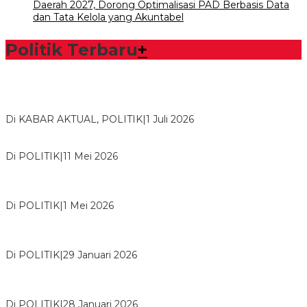
Daerah 2027, Dorong Optimalisasi PAD Berbasis Data
dan Tata Kelola yang Akuntabel
Politik Terbaru
+
Bawaslu Tegaskan Sikap Siap Bersinergi Dengan PWI Tulang
Bawang
Di KABAR AKTUAL, POLITIK
|
1 Juli 2026
Usai Musda, DPD Golkar Tulang Bawang Gelar Rapat Perdana
Di POLITIK
|
11 Mei 2026
M. Aris Pratama Hanan Resmi ‘Nakhodai’ DPD II Partai Golkar
Tulangb…
Di POLITIK
|
1 Mei 2026
Herman HN Lantik Budi Yohanda sebagai Ketua DPD Partai
NasDem Mesuji Periode 202…
Di POLITIK
|
29 Januari 2026
Bupati Tubaba Hadiri Pelantikan Pengurus DPD dan DPC
Partai NasDem Kabupaten Tul…
Di POLITIK
|
28 Januari 2026