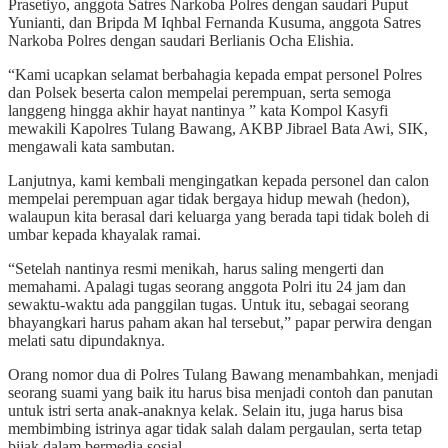
Prasetiyo, anggota Satres Narkoba Polres dengan saudari Puput
Yunianti, dan Bripda M Iqhbal Fernanda Kusuma, anggota Satres
Narkoba Polres dengan saudari Berlianis Ocha Elishia.
“Kami ucapkan selamat berbahagia kepada empat personel Polres
dan Polsek beserta calon mempelai perempuan, serta semoga
langgeng hingga akhir hayat nantinya ” kata Kompol Kasyfi
mewakili Kapolres Tulang Bawang, AKBP Jibrael Bata Awi, SIK,
mengawali kata sambutan.
Lanjutnya, kami kembali mengingatkan kepada personel dan calon
mempelai perempuan agar tidak bergaya hidup mewah (hedon),
walaupun kita berasal dari keluarga yang berada tapi tidak boleh di
umbar kepada khayalak ramai.
“Setelah nantinya resmi menikah, harus saling mengerti dan
memahami. Apalagi tugas seorang anggota Polri itu 24 jam dan
sewaktu-waktu ada panggilan tugas. Untuk itu, sebagai seorang
bhayangkari harus paham akan hal tersebut,” papar perwira dengan
melati satu dipundaknya.
Orang nomor dua di Polres Tulang Bawang menambahkan, menjadi
seorang suami yang baik itu harus bisa menjadi contoh dan panutan
untuk istri serta anak-anaknya kelak. Selain itu, juga harus bisa
membimbing istrinya agar tidak salah dalam pergaulan, serta tetap
bijak dalam bermedia sosial.