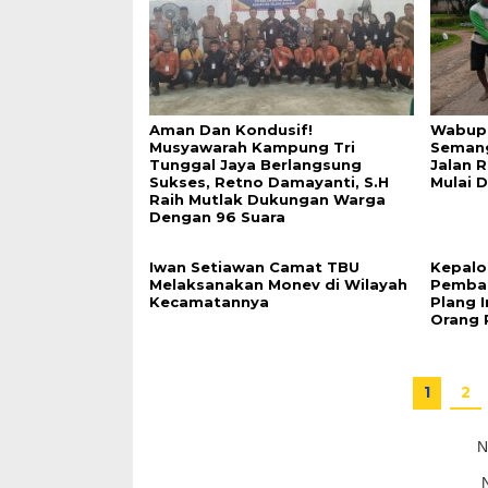
Aman Dan Kondusif!
Wabup 
Musyawarah Kampung Tri
Seman
Tunggal Jaya Berlangsung
Jalan 
Sukses, Retno Damayanti, S.H
Mulai 
Raih Mutlak Dukungan Warga
Dengan 96 Suara
Iwan Setiawan Camat TBU
Kepalo
Melaksanakan Monev di Wilayah
Pemban
Kecamatannya
Plang I
Orang 
1
2
N