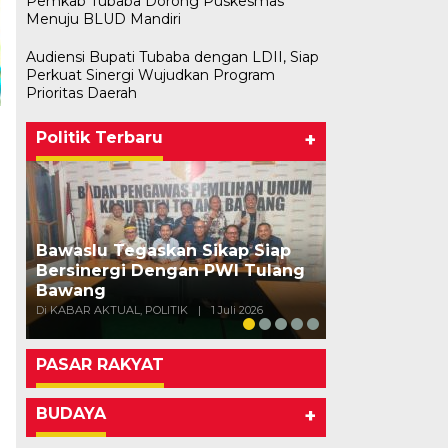
Pemkab Tubaba Dorong Puskesmas
Menuju BLUD Mandiri
Audiensi Bupati Tubaba dengan LDII, Siap
Perkuat Sinergi Wujudkan Program
Prioritas Daerah
Politik Terbaru
+
Bawaslu Tegaskan Sikap Siap
Bersinergi Dengan PWI Tulang
Usai Musda,
Bawang
Bawang Gela
Di KABAR AKTUAL, POLITIK
|
1 Juli 2026
Di POLITIK
|
11 Mei
PASAR RAKYAT
BUDAYA
+