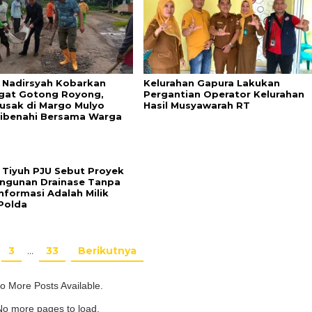
Nadirsyah Kobarkan
Kelurahan Gapura Lakukan
gat Gotong Royong,
Pergantian Operator Kelurahan
Rusak di Margo Mulyo
Hasil Musyawarah RT
Dibenahi Bersama Warga
 Tiyuh PJU Sebut Proyek
gunan Drainase Tanpa
nformasi Adalah Milik
Polda
3
…
33
Berikutnya
o More Posts Available.
No more pages to load.