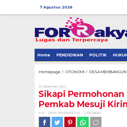
Skip
to
7 Agustus 2026
content
Home
PENDIDIKAN
POLITIK
HUKUM
Homepage
OTONOMI
DESA MEMBANGUN
/
/
Oleh
25 Desember 2023
R
Sikapi Permohonan 
R
Pemkab Mesuji Kiri
R R
DESA MEMBANGUN
-
-
1.201 Views