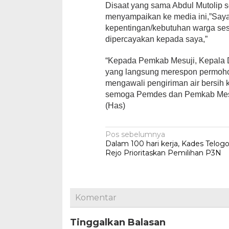
Disaat yang sama Abdul Mutolip se
menyampaikan ke media ini,”Saya
kepentingan/kebutuhan warga se
dipercayakan kepada saya,”
“Kepada Pemkab Mesuji, Kepala D
yang langsung merespon permoho
mengawali pengiriman air bersih k
semoga Pemdes dan Pemkab Mesuji
(Has)
Navigasi
Pos sebelumnya
Dalam 100 hari kerja, Kades Telog
pos
Rejo Prioritaskan Pemilihan P3N
Komentar
Tinggalkan Balasan