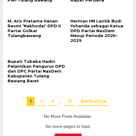
PWI Tulang Bawang
Rapat Perdana
M. Aris Pratama Hanan
Herman HN Lantik Budi
Resmi ‘Nakhodai’ DPD II
Yohanda sebagai Ketua
Partai Golkar
DPD Partai NasDem
Tulangbawang
Mesuji Periode 2025–
2029
Bupati Tubaba Hadiri
Pelantikan Pengurus DPD
dan DPC Partai NasDem
Kabupaten Tulang
Bawang Barat
1
2
3
…
51
Berikutnya
No More Posts Available.
No more pages to load.