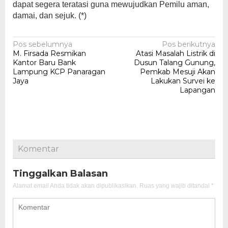
dapat segera teratasi guna mewujudkan Pemilu aman,
damai, dan sejuk. (*)
Navigasi
Pos sebelumnya
Pos berikutnya
M. Firsada Resmikan
Atasi Masalah Listrik di
pos
Kantor Baru Bank
Dusun Talang Gunung,
Lampung KCP Panaragan
Pemkab Mesuji Akan
Jaya
Lakukan Survei ke
Lapangan
Komentar
Tinggalkan Balasan
Alamat email Anda tidak akan dipublikasikan.
Ruas yang wajib ditandai
*