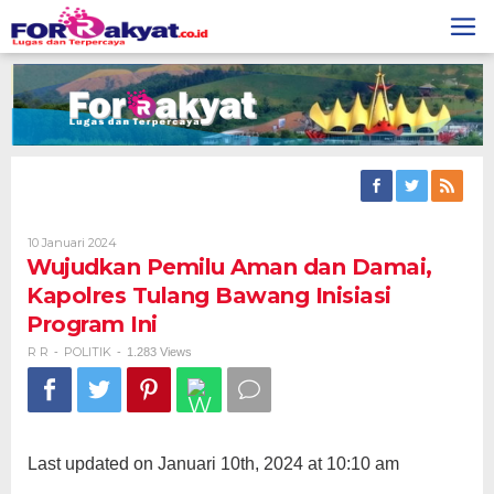
Skip
to
content
Oleh
10 Januari 2024
R
Wujudkan Pemilu Aman dan Damai,
R
Kapolres Tulang Bawang Inisiasi
Program Ini
R R
POLITIK
-
-
1.283 Views
Last updated on Januari 10th, 2024 at 10:10 am